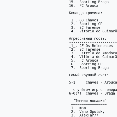
15.  Sporting Braga    
16.  FC Arouca         
Команда-громила:

-----------------------
_1_. GD Chaves         
 2.  Sporting CP            1 (4-1) В гостях:  0 (0-0)

 3.  SC Farense             1 (3-0) В гостях:  0 (0-0)

 4.  Vitória de Guimarães   1 (3-0) В гостях:  0 (0-0)

Агрессивный гость:

-----------------------
_1_. CF Os Belenenses  
 2.  SC Farense             1 (2-0)

 3.  Estrela da Amadora     1 (4-3)

 4.  Vitória de Guimarães   1 (2-1)

 5.  FC Arouca              1 (2-1)

 6.  Sporting CP            1 (1-0)

 7.  Sporting Braga         1 (1-0)

Самый крупный счет:

-----------------------
5-1     Chaves - Arouca
  с учётом игр с генераторами:

6-0(*)  Chaves - Braga 
  "Темная лошадка"

 =================                      раз тур/рез                   из

_1_. mom               
 2.  Vano Opulsky        Belenenses      2  4/2,5/1                   11

 3.  AlexTar77           Académica       1  1/X                       16
