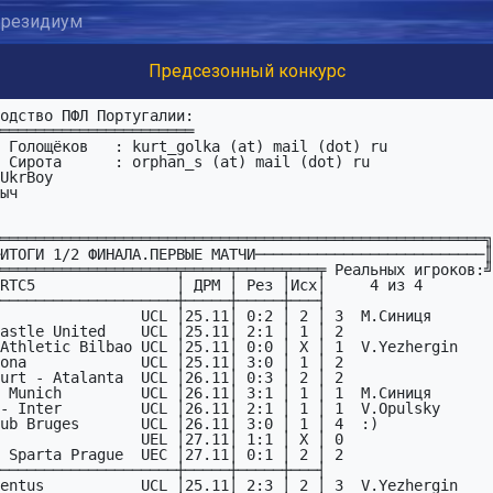
резидиум
Предсезонный конкурс
 Сирота      : orphan_s (at) mail (dot) ru

UkrBoy

═══════════════════════════════════════════════════════╗

ИТОГИ 1/2 ФИНАЛА.ПЕРВЫЕ МАТЧИ──────────────────────────║

════════════════════╤═════╤═════╤═══╤ Реальных игроков:╝
