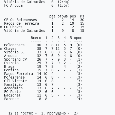
  CF Os Belenenses       2    2   14   30

  Belenenses      40  7  8 11  5  9  (0)

  Moreirense      14  6  8  -  -  -  (3)

  Gil Vicente     14  6  8  -  -  -  (3)

  Famalicão       13  6  7  -  -  -  (3)

  Académica       13  6  7  -  -  -  (3)

  FC Porto        12  6  6  -  -  -  (3)

  Nacional        11  6  5  -  -  -  (3)

  Farense          8  8  -  -  -  -  (4)

---------------

    12 (в гостях -  1, пропущено -  2)
