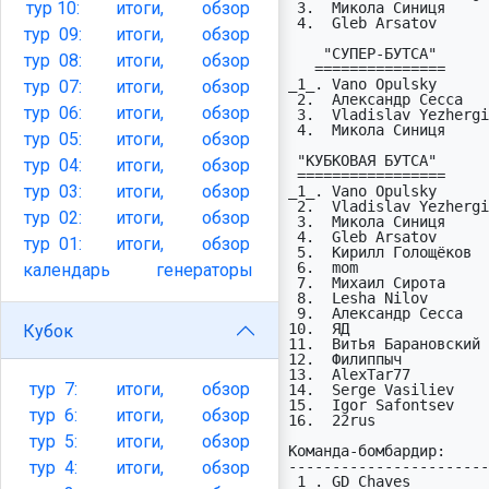
тур
10:
итоги,
обзор
 3.  Микола Синиця       Vitória de Guimarães   6  (2:4д)

 4.  Gleb Arsatov        FC Arouca              6  (1:5г)

тур
09:
итоги,
обзор
    "СУПЕР-БУТСА"

тур
08:
итоги,
обзор
   ===============                             раз отрыв рез  из

_1_. Vano Opulsky      
тур
07:
итоги,
обзор
 2.  Александр Сесса     Paços de Ferreira      1    2   10   15

тур
06:
итоги,
обзор
 3.  Vladislav Yezhergin GD Chaves              1    1   12   15

 4.  Микола Синиця       Vitória de Guimarães   1    0    8   15

тур
05:
итоги,
обзор
 "КУБКОВАЯ БУТСА"                     Всего  1  2  3  4  5 проп

тур
04:
итоги,
обзор
 =================                    -----  -  -  -  -  - ----

тур
03:
итоги,
обзор
_1_. Vano Opulsky      
 2.  Vladislav Yezhergin Chaves          38  7  7 12  5  7  (0)

тур
02:
итоги,
обзор
 3.  Микола Синиця       Vitória SC      33  6  8  8  5  6  (0)

 4.  Gleb Arsatov        Arouca          32  7  6  9  4  6  (0)

тур
01:
итоги,
обзор
 5.  Кирилл Голощёков    Sporting CP     26  7  7  9  3  -  (1)

 6.  mom                 Estrela         25  7  7  9  2  -  (1)

календарь
генераторы
 7.  Михаил Сирота       Braga           19  7  8  -  4  -  (2)

 8.  Lesha Nilov         Benfica         15  7  8  -  -  -  (3)

 9.  Александр Сесса     Paços Ferreira  14 10  4  -  -  -  (3)

10.  ЯД                
Кубок
11.  ВитЬя Барановский 
12.  Филиппыч          
13.  AlexTar77         
тур
7:
итоги,
обзор
14.  Serge Vasiliev    
15.  Igor Safontsev    
тур
6:
итоги,
обзор
16.  22rus             
тур
5:
итоги,
обзор
Команда-бомбардир:

тур
4:
итоги,
обзор
-----------------------
_1_. GD Chaves         