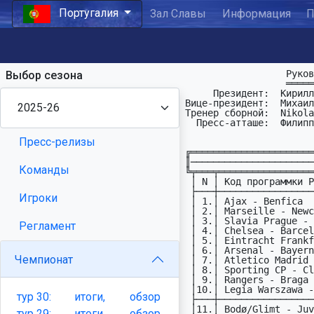
Португалия
Зал Славы
Информация
П
                  Руководство ПФЛ Португалии:

Выбор сезона
                  ═══════════════════════════

     Президент:  Кирилл Голощёков   : kurt_golka (at) mail (dot) ru

Вице-президент:  Михаил
Тренер сборной:  Nikola
  Пресс-атташе:  Филиппыч

Пресс-релизы
╔══════════════════════
║──────────────────────
Команды
╚╤═══╤═════════════════
 │ N │ Код пpогpаммки PRTC5                │ ДPМ │ Рез │Исх│     4 из 4

 ├───┼─────────────────────────────────────┼─────┼─────┼───┤

Игроки
 │ 1.│ Ajax - Benfica                  UCL │25.11│ 0:2 │ 2 │ 3  М.Синиця

 │ 2.│ Marseille - Newcastle United    UCL │25.11│ 2:1 │ 1 │ 2  

 │ 3.│ Slavia Prague - Athletic Bilbao UCL │25.11│ 0:0 │ X │ 1  V.Yezhergin

Регламент
 │ 4.│ Chelsea - Barcelona             UCL │25.11│ 3:0 │ 1 │ 2  

 │ 5.│ Eintracht Frankfurt - Atalanta  UCL │26.11│ 0:3 │ 2 │ 2  

 │ 6.│ Arsenal - Bayern Munich         UCL │26.11│ 3:1 │ 1 │ 1  М.Синиця

Чемпионат
 │ 7.│ Atletico Madrid - Inter         UCL │26.11│ 2:1 │ 1 │ 1  V.Opulsky

 │ 8.│ Sporting CP - Club Bruges       UCL │26.11│ 3:0 │ 1 │ 4  :)

 │ 9.│ Rangers - Braga                 UEL │27.11│ 1:1 │ X │ 0  

 │10.│ Legia Warszawa - Sparta Prague  UEC │27.11│ 0:1 │ 2 │ 2  

тур
30:
итоги,
обзор
 ├───┼─────────────────────────────────────┼─────┼─────┼───┤  

 │11.│ Bodø/Glimt - Juventus           UCL │25.11│ 2:3 │ 2 │ 3  V.Yezhergin

тур
29:
итоги,
обзор