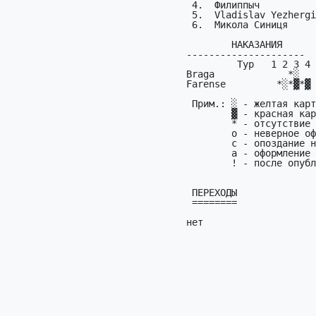
 4.  Филиппыч            Famalicão       1  2/2                       15

 5.  Vladislav Yezhergin Chaves          1  5/X                        4

 6.  Микола Синиця       Vitória SC      1  5/1                        4

        HАКАЗАHИЯ

---------------------

         Тур   1 2 3 4 5

Braga             *░  

Farense         *░*▓*▓

 Прим.: ░ - желтая карточка;

        ▓ - красная карточка;

        * - отсутствие пpогноза;

        o - неверное оформление или неверный код;

        c - опоздание на матч;

        а - офоpмление + опоздание;

        ! - после опубликования пpогнозов в эхе или начала pеальных матчей;

 ПЕРЕХОДЫ

 ========

нет
