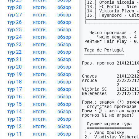
 │12.│ Omonia Nicosia - Dinamo Kiev    UEC │27.11│ 2:0 │ 1 │ 3  V.Yezhergin

 │13.│ FC Porto - Nice                 UEL │27.11│ 3:0 │ 1 │ 4  :)

тур
28:
итоги,
обзор
 │14.│ Viktoria Plzen - Freiburg       UEL │27.11│ 0:0 │ X │ 0  

тур
27:
итоги,
обзор
 │15.│ Feyenoord - Celtic              UEL │27.11│ 1:3 │ 2 │ 0  

 ├───┴─────────────────────────────────────┴─────┼─────┴───┘

тур
26:
итоги,
обзор
 └───────────────────────────────────────────────┘           

тур
25:
итоги,
обзор
   Число прогнозов - 4           

тур
24:
итоги,
обзор
      Число неявок - 4

 Рейтинг Fair Play - 0.077

тур
23:
итоги,
обзор
 Taça de Portugal

тур
22:
итоги,
обзор
 ════════════════

тур
21:
итоги,
обзор
Прав. прогноз 21X12111X
тур
20:
итоги,
обзор
                          
                      X

тур
19:
итоги,
обзор
Chaves        21X11X212
Arouca        222222212
тур
18:
итоги,
обзор
              2

тур
17:
итоги,
обзор
Vitória SC    112211211
Belenenses    222122112
тур
16:
итоги,
обзор
Прим.: знаком (*) отмеч
тур
15:
итоги,
обзор
  отсутствия прогнозов от реальных игроков.

Прим.: ░ - желтая карто
тур
14:
итоги,
обзор
прогноз N1 не играет)

тур
13:
итоги,
обзор
  Лучшие игроки тура

тур
12:
итоги,
обзор
  ==================

_1_. Vano Opulsky      
тур
11:
итоги,
обзор
 2.  Vladislav Yezhergin GD Chaves              7  (5:1д)
