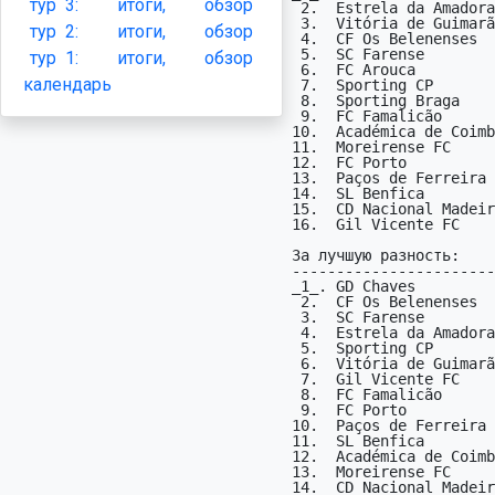
тур
3:
итоги,
обзор
 2.  Estrela da Amadora    10 (в гостях -  6, пропущено -  9)

 3.  Vitória de Guimarães  10 (в гостях -  2, пропущено - 10)

тур
2:
итоги,
обзор
 4.  CF Os Belenenses       9 (в гостях -  8, пропущено -  5)

 5.  SC Farense             9 (в гостях -  2, пропущено -  5)

тур
1:
итоги,
обзор
 6.  FC Arouca              7 (в гостях -  6, пропущено - 13)

календарь
 7.  Sporting CP            7 (в гостях -  2, пропущено -  6)

 8.  Sporting Braga         6 (в гостях -  1, пропущено - 10)

 9.  FC Famalicão           4 (в гостях -  2, пропущено -  5)

10.  Académica de Coimb
11.  Moreirense FC     
12.  FC Porto          
13.  Paços de Ferreira 
14.  SL Benfica        
15.  CD Nacional Madeir
16.  Gil Vicente FC    
За лучшую разность:

-----------------------
_1_. GD Chaves         
 2.  CF Os Belenenses       +4 (9-5)

 3.  SC Farense             +4 (9-5)

 4.  Estrela da Amadora     +1 (10-9)

 5.  Sporting CP            +1 (7-6)

 6.  Vitória de Guimarães   +0 (10-10)

 7.  Gil Vicente FC         +0 (0-0)

 8.  FC Famalicão           -1 (4-5)

 9.  FC Porto               -1 (2-3)

10.  Paços de Ferreira 
11.  SL Benfica        
12.  Académica de Coimb
13.  Moreirense FC     
14.  CD Nacional Madeir