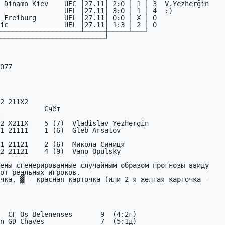
2 211X2

        Счёт

2 X211X    5 (7)  Vladislav Yezhergin

1 21111    1 (6)  Gleb Arsatov

1 21121    2 (6)  Микола Синиця

2 21121    4 (9)  Vano Opulsky

ены сгенерированные случайным образом прогнозы ввиду

чка, ▓ - красная карточка (или 2-я желтая карточка -

  CF Os Belenenses       9  (4:2г)
