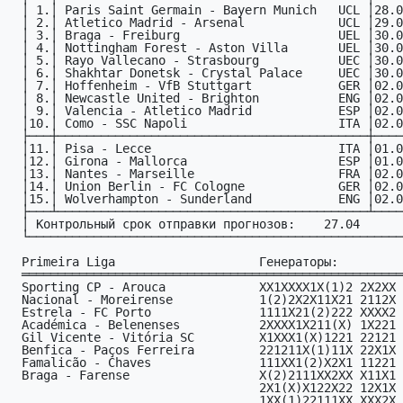
  │ 1.│ Paris Saint Germain - Bayern Munich   UCL │28.04│

  │ 2.│ Atletico Madrid - Arsenal             UCL │29.04│

  │ 3.│ Braga - Freiburg                      UEL │30.04│

  │ 4.│ Nottingham Forest - Aston Villa       UEL │30.04│

  │ 5.│ Rayo Vallecano - Strasbourg           UEC │30.04│

  │ 6.│ Shakhtar Donetsk - Crystal Palace     UEC │30.04│

  │ 7.│ Hoffenheim - VfB Stuttgart            GER │02.05│

  │ 8.│ Newcastle United - Brighton           ENG │02.05│

  │ 9.│ Valencia - Atletico Madrid            ESP │02.05│

  │10.│ Como - SSC Napoli                     ITA │02.05│

  ├───┼───────────────────────────────────────────┼─────┤

  │11.│ Pisa - Lecce                          ITA │01.05│

  │12.│ Girona - Mallorca                     ESP │01.05│

  │13.│ Nantes - Marseille                    FRA │02.05│

  │14.│ Union Berlin - FC Cologne             GER │02.05│

  │15.│ Wolverhampton - Sunderland            ENG │02.05│

  ├───┴───────────────────────────────────────────┴─────┤

  │ Контрольный срок отправки прогнозов:    27.04       │

  └─────────────────────────────────────────────────────┘

  Primeira Liga                    Генераторы:

  ══════════════════════════════════════════════════════

  Sporting CP - Arouca             XX1XXXX1X(1)2 2X2XX *

  Nacional - Moreirense            1(2)2X2X11X21 2112X *

  Estrela - FC Porto               1111X21(2)222 XXXX2 *

  Académica - Belenenses           2XXXX1X211(X) 1X221 *

  Gil Vicente - Vitória SC         X1XXX1(X)1221 22121 *

  Benfica - Paços Ferreira         221211X(1)11X 22X1X *

  Famalicão - Chaves               111XX1(2)X2X1 11221 *

  Braga - Farense                  X(2)2111XX2XX X11X1 *

                                   2X1(X)X122X22 12X1X *

                                   1XX(1)22111XX XXX2X *
