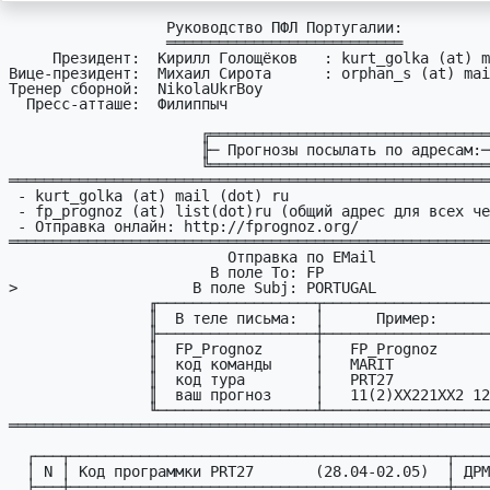
                  Руководство ПФЛ Португалии:

                  ═══════════════════════════

     Президент:  Кирилл Голощёков   : kurt_golka (at) mail (dot) ru

Вице-президент:  Михаил Сирота      : orphan_s (at) mai
Тренер сборной:  NikolaUkrBoy

  Пресс-атташе:  Филиппыч

                      ╔════════════════════════════════╗

                      ╟─ Прогнозы посылать по адресам:─╢

                      ╚════════════════════════════════╝

═══════════════════════════════════════════════════════
 - kurt_golka (at) mail (dot) ru

 - fp_prognoz (at) list(dot)ru (общий адрес для всех чемпионатов)

 - Отправка онлайн: http://fprognoz.org/

═══════════════════════════════════════════════════════
                         Отправка по EMail

                       В поле To: FP

>                    В поле Subj: PORTUGAL

                ╓──────────────────┬─────────────────────────╖

                ║  В теле письма:  │      Пример:            ║

                ╟──────────────────┼─────────────────────────╢

                ║  FP_Prognoz      │   FP_Prognoz            ║

                ║  код команды     │   MARIT                 ║

                ║  код туpа        │   PRT27                 ║

                ║  ваш пpогноз     │   11(2)XX221XX2 1211X   ║

                ╙──────────────────┴─────────────────────────╜

═══════════════════════════════════════════════════════
  ┌───┬───────────────────────────────────────────┬─────┐

  │ N │ Код пpогpаммки PRT27       (28.04-02.05)  │ ДPМ │

  ├───┼───────────────────────────────────────────┼─────┤
