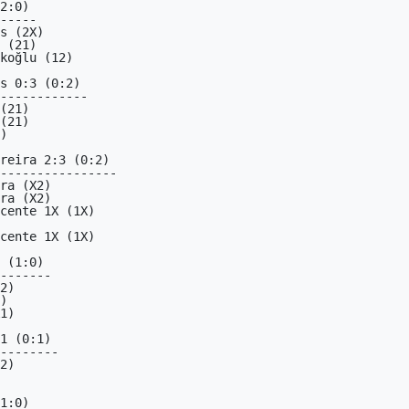
2:0)

-----

s 0:3 (0:2)

------------

reira 2:3 (0:2)

----------------

 (1:0)

-------

1 (0:1)

--------

1:0)
