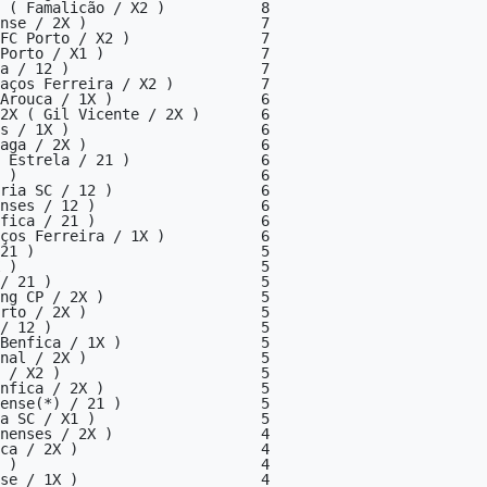
 ( Famalicão / X2 )           8

nse / 2X )                    7

FC Porto / X2 )               7

Porto / X1 )                  7

a / 12 )                      7

aços Ferreira / X2 )          7

Arouca / 1X )                 6

2X ( Gil Vicente / 2X )       6

s / 1X )                      6

aga / 2X )                    6

 Estrela / 21 )               6

 )                            6

ria SC / 12 )                 6

nses / 12 )                   6

fica / 21 )                   6

ços Ferreira / 1X )           6

21 )                          5

 )                            5

/ 21 )                        5

ng CP / 2X )                  5

rto / 2X )                    5

/ 12 )                        5

Benfica / 1X )                5

nal / 2X )                    5

 / X2 )                       5

nfica / 2X )                  5

ense(*) / 21 )                5

a SC / X1 )                   5

nenses / 2X )                 4

ca / 2X )                     4

 )                            4

se / 1X )                     4
