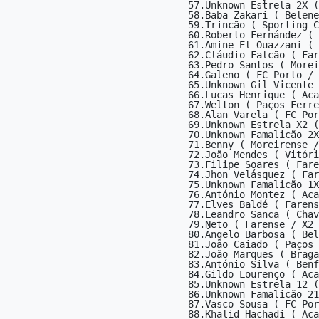
57.Unknown Estrela 2X (
58.Baba Zakari ( Belene
59.Trincão ( Sporting C
60.Roberto Fernández ( 
61.Amine El Ouazzani ( 
62.Cláudio Falcão ( Far
63.Pedro Santos ( Morei
64.Galeno ( FC Porto / 
65.Unknown Gil Vicente 
66.Lucas Henrique ( Aca
67.Welton ( Paços Ferre
68.Alan Varela ( FC Por
69.Unknown Estrela X2 (
70.Unknown Famalicão 2X
71.Benny ( Moreirense /
72.João Mendes ( Vitóri
73.Filipe Soares ( Fare
74.Jhon Velásquez ( Far
75.Unknown Famalicão 1X
76.António Montez ( Aca
77.Elves Baldé ( Farens
78.Leandro Sanca ( Chav
79.Neto ( Farense / X2 
80.Ângelo Barbosa ( Bel
81.João Caiado ( Paços 
82.João Marques ( Braga
83.António Silva ( Benf
84.Gildo Lourenço ( Aca
85.Unknown Estrela 12 (
86.Unknown Famalicão 21
87.Vasco Sousa ( FC Por
88.Khalid Hachadi ( Aca