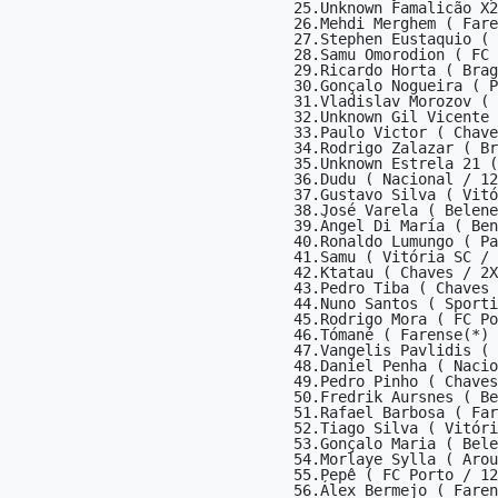
25.Unknown Famalicão X2
26.Mehdi Merghem ( Fare
27.Stephen Eustaquio ( 
28.Samu Omorodion ( FC 
29.Ricardo Horta ( Brag
30.Gonçalo Nogueira ( P
31.Vladislav Morozov ( 
32.Unknown Gil Vicente 
33.Paulo Victor ( Chave
34.Rodrigo Zalazar ( Br
35.Unknown Estrela 21 (
36.Dudu ( Nacional / 12
37.Gustavo Silva ( Vitó
38.José Varela ( Belene
39.Ángel Di María ( Ben
40.Ronaldo Lumungo ( Pa
41.Samu ( Vitória SC / 
42.Ktatau ( Chaves / 2X
43.Pedro Tiba ( Chaves 
44.Nuno Santos ( Sporti
45.Rodrigo Mora ( FC Po
46.Tómané ( Farense(*) 
47.Vangelis Pavlidis ( 
48.Daniel Penha ( Nacio
49.Pedro Pinho ( Chaves
50.Fredrik Aursnes ( Be
51.Rafael Barbosa ( Far
52.Tiago Silva ( Vitóri
53.Gonçalo Maria ( Bele
54.Morlaye Sylla ( Arou
55.Pepê ( FC Porto / 12
56.Álex Bermejo ( Faren