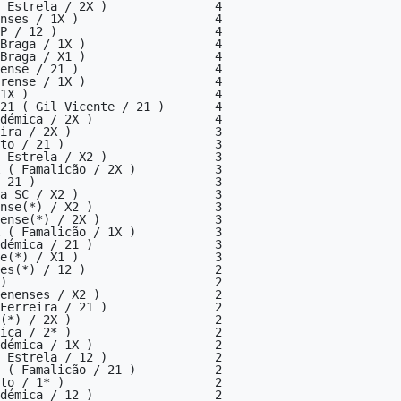
 Estrela / 2X )               4

nses / 1X )                   4

P / 12 )                      4

Braga / 1X )                  4

Braga / X1 )                  4

ense / 21 )                   4

rense / 1X )                  4

1X )                          4

21 ( Gil Vicente / 21 )       4

démica / 2X )                 4

ira / 2X )                    3

to / 21 )                     3

 Estrela / X2 )               3

 ( Famalicão / 2X )           3

 21 )                         3

a SC / X2 )                   3

nse(*) / X2 )                 3

ense(*) / 2X )                3

 ( Famalicão / 1X )           3

démica / 21 )                 3

e(*) / X1 )                   3

es(*) / 12 )                  2

)                             2

enenses / X2 )                2

Ferreira / 21 )               2

(*) / 2X )                    2

ica / 2* )                    2

démica / 1X )                 2

 Estrela / 12 )               2

 ( Famalicão / 21 )           2

to / 1* )                     2

démica / 12 )                 2
