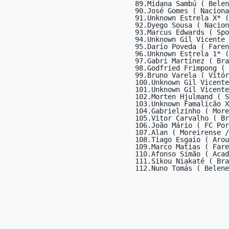
89.Midana Sambú ( Belen
90.José Gomes ( Naciona
91.Unknown Estrela X* (
92.Dyego Sousa ( Nacion
93.Marcus Edwards ( Spo
94.Unknown Gil Vicente 
95.Darío Poveda ( Faren
96.Unknown Estrela 1* (
97.Gabri Martínez ( Bra
98.Godfried Frimpong ( 
99.Bruno Varela ( Vitór
100.Unknown Gil Vicente
101.Unknown Gil Vicente
102.Morten Hjulmand ( S
103.Unknown Famalicão X
104.Gabrielzinho ( More
105.Vitor Carvalho ( Br
106.João Mário ( FC Por
107.Alan ( Moreirense /
108.Tiago Esgaio ( Arou
109.Marco Matias ( Fare
110.Afonso Simão ( Acad
111.Sikou Niakaté ( Bra
112.Nuno Tomás ( Belene