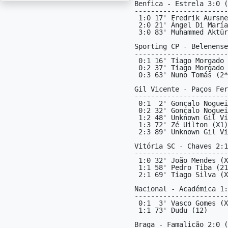
Benfica - Estrela 3:0 (
-----------------------
 1:0 17' Fredrik Aursnes (2X)

 2:0 21' Ángel Di María (21)

 3:0 83' Muhammed Aktürkoğlu (12)

Sporting CP - Belenense
-----------------------
 0:1 16' Tiago Morgado (21)

 0:2 37' Tiago Morgado (21)

 0:3 63' Nuno Tomás (2*)

Gil Vicente - Paços Fer
-----------------------
 0:1  2' Gonçalo Nogueira (X2)

 0:2 32' Gonçalo Nogueira (X2)

 1:2 48' Unknown Gil Vicente 1X (1X)

 1:3 72' Zé Uilton (X1)

 2:3 89' Unknown Gil Vicente 1X (1X)

Vitória SC - Chaves 2:1
-----------------------
 1:0 32' João Mendes (X2)

 1:1 58' Pedro Tiba (21)

 2:1 69' Tiago Silva (X1)

Nacional - Académica 1:
-----------------------
 0:1  3' Vasco Gomes (X2)

 1:1 73' Dudu (12)

Braga - Famalicão 2:0 (