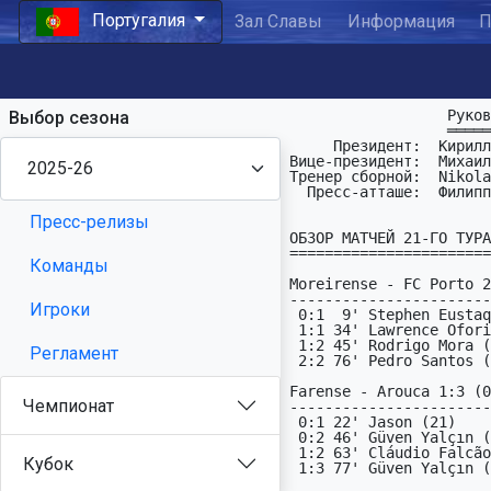
Португалия
Зал Славы
Информация
П
                  Руководство ПФЛ Португалии:

Выбор сезона
                  ═══════════════════════════

     Президент:  Кирилл Голощёков   : kurt_golka (at) mail (dot) ru

Вице-президент:  Михаил
Тренер сборной:  Nikola
  Пресс-атташе:  Филиппыч

Пресс-релизы
ОБЗОР МАТЧЕЙ 21-ГО ТУРА

=======================

Команды
Moreirense - FC Porto 2
-----------------------
Игроки
 0:1  9' Stephen Eustaquio (X2)

 1:1 34' Lawrence Ofori (X2)

 1:2 45' Rodrigo Mora (2X)

Регламент
 2:2 76' Pedro Santos (1X)

Farense - Arouca 1:3 (0
Чемпионат
-----------------------
 0:1 22' Jason (21)

 0:2 46' Güven Yalçın (12)

 1:2 63' Cláudio Falcão (21)

Кубок
 1:3 77' Güven Yalçın (12)
