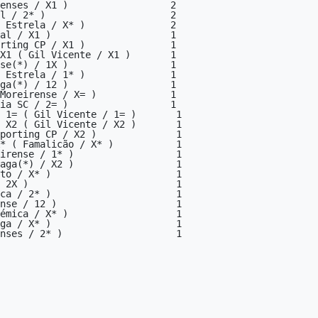
enses / X1 )                  2

l / 2* )                      2

 Estrela / X* )               2

al / X1 )                     1

rting CP / X1 )               1

X1 ( Gil Vicente / X1 )       1

se(*) / 1X )                  1

 Estrela / 1* )               1

ga(*) / 12 )                  1

Moreirense / X= )             1

ia SC / 2= )                  1

 1= ( Gil Vicente / 1= )       1

 X2 ( Gil Vicente / X2 )       1

porting CP / X2 )              1

* ( Famalicão / X* )           1

irense / 1* )                  1

aga(*) / X2 )                  1

to / X* )                      1

 2X )                          1

ca / 2* )                      1

nse / 12 )                     1

émica / X* )                   1

ga / X* )                      1

nses / 2* )                    1
