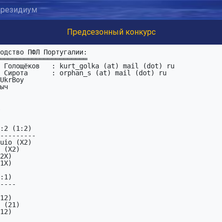
резидиум
Предсезонный конкурс
 Сирота      : orphan_s (at) mail (dot) ru

UkrBoy

:2 (1:2)

---------

:1)

----
