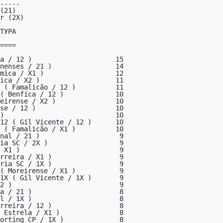
-----

ТУРА

====

12 ( Gil Vicente / 12 )      10

 ( Famalicão / X1 )          10

nal / 21 )                    9

ia SC / 2X )                  9

 X1 )                         9

rreira / X1 )                 9

ria SC / 1X )                 9

( Moreirense / X1 )           9

1X ( Gil Vicente / 1X )       9

2 )                           9

a / 21 )                      8

l / 1X )                      8

rreira / 12 )                 8

 Estrela / X1 )               8

orting CP / 1X )              8
