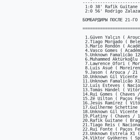
-----------------------
 1:0 38' Rafik Guitane (21)

 2:0 56' Rodrigo Zalazar (2X)

БОМБАРДИРЫ ПОСЛЕ 21-ГО 
=======================
 1.Güven Yalçın ( Arouca / 12 )                     15

 2.Tiago Morgado ( Belenenses / 21 )                14

 3.Mario Rondón ( Académica / X1 )                  12

 4.Vasco Gomes ( Académica / X2 )                   11

 5.Unknown Famalicão 12 ( Famalicão / 12 )          11

 6.Muhammed Aktürkoğlu ( Benfica / 12 )             10

 7.Lawrence Ofori ( Moreirense / X2 )               10

 8.Luís Asué ( Moreirense / 12 )                    10

 9.Jason ( Arouca / 21 )                            10

10.Unknown Gil Vicente 
11.Unknown Famalicão X1
12.Luís Esteves ( Nacio
13.Tomás Händel ( Vitór
14.Rui Gomes ( Chaves /
15.Zé Uilton ( Paços Fe
16.Jesús Ramírez ( Vitó
17.Guilherme Schettine 
18.Unknown Gil Vicente 
19.Platiny ( Chaves / 1
20.Rafik Guitane ( Brag
21.Tiago Reis ( Naciona
22.Rui Fonte ( Paços Fe
23.Unknown Estrela X1 (
24.Viktor Gyökeres ( Sp