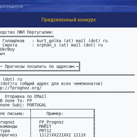
резидиум
Предсезонный конкурс
 Сирота      : orphan_s (at) mail (dot) ru

UkrBoy

═══════════════════════════════════════════════════════

═══════════════════════════════════════════════════════

ail

поле Subj: PORTUGAL
