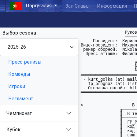
Португалия
Зал Славы
Информация
П
                  Руководство ПФЛ Португалии:

Выбор сезона
                  ═══════════════════════════

     Президент:  Кирилл Голощёков   : kurt_golka (at) mail (dot) ru

Вице-президент:  Михаил
Тренер сборной:  Nikola
  Пресс-атташе:  Филиппыч

Пресс-релизы
                      ╔════════════════════════════════╗

                      ╟─ Прогнозы посылать по адресам:─╢

                      ╚════════════════════════════════╝

Команды
═══════════════════════
 - kurt_golka (at) mail (dot) ru

 - fp_prognoz (at) list(dot)ru (общий адрес для всех чемпионатов)

Игроки
 - Отправка онлайн: http://fprognoz.org/

═══════════════════════
                         Отправка по EM
Регламент
                       В поле To: FP

>                    В 
                ╓──────────────────┬─────────────────────────╖

Чемпионат
                ║  В теле письма:  │      Пример:            ║

                ╟──────────────────┼─────────────────────────╢

                ║  FP_Prognoz      │   FP_Prognoz            ║

                ║  код команды     │   MARIT                 ║

Кубок
                ║  код туpа        │   PRT12                 ║

                ║  ваш пpогноз     │   11(2)XX221XX2 1211X   ║
