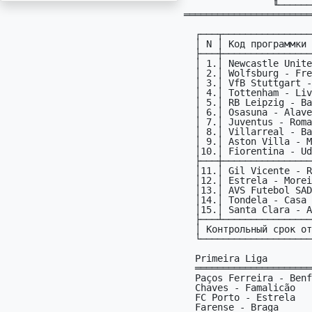
                ╙──────────────────┴─────────────────────────╜

═══════════════════════
  ┌───┬───────────────────────────────────────────┬─────┐

  │ N │ Код пpогpаммки PRT12       (20.12-21.12)  │ ДPМ │

  ├───┼───────────────────────────────────────────┼─────┤

  │ 1.│ Newcastle United - Chelsea            ENG │20.12│

  │ 2.│ Wolfsburg - Freiburg                  GER │20.12│

  │ 3.│ VfB Stuttgart - Hoffenheim            GER │20.12│

  │ 4.│ Tottenham - Liverpool                 ENG │20.12│

  │ 5.│ RB Leipzig - Bayer Leverkusen         GER │20.12│

  │ 6.│ Osasuna - Alaves                      ESP │20.12│

  │ 7.│ Juventus - Roma                       ITA │20.12│

  │ 8.│ Villarreal - Barcelona                ESP │21.12│

  │ 9.│ Aston Villa - Manchester United       ENG │21.12│

  │10.│ Fiorentina - Udinese                  ITA │21.12│

  ├───┼───────────────────────────────────────────┼─────┤

  │11.│ Gil Vicente - Rio Ave                 PRT │20.12│

  │12.│ Estrela - Moreirense                  PRT │20.12│

  │13.│ AVS Futebol SAD - Nacional            PRT │21.12│

  │14.│ Tondela - Casa Pia                    PRT │21.12│

  │15.│ Santa Clara - Arouca                  PRT │21.12│

  ├───┴───────────────────────────────────────────┴─────┤

  │ Контрольный срок отправки прогнозов:    19.12       │

  └─────────────────────────────────────────────────────┘

  Primeira Liga                    Генераторы:

  ══════════════════════════════════════════════════════

  Paços Ferreira - Benfica         221X(1)1X22X1 2X121 *

  Chaves - Famalicão               1(X)11X2XX11X 121X1 *

  FC Porto - Estrela               1(2)X11X11X21 21111 *

  Farense - Braga                  21(2)11122221 2XX2X *
