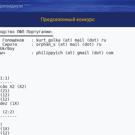
резидиум
Предсезонный конкурс
 Сирота      : orphan_s (at) mail (dot) ru

UkrBoy

1:1)

-----

 (2:2)

-------
