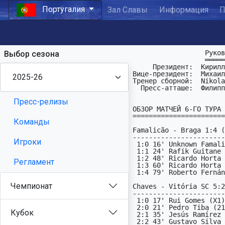
Португалия
Зал Славы
Информация
П
                  Руководство ПФЛ Португалии:

Выбор сезона
                  ═══════════════════════════

     Президент:  Кирилл Голощёков   : kurt_golka (at) mail (dot) ru

Вице-президент:  Михаил
Тренер сборной:  Nikola
  Пресс-атташе:  Филиппыч           : philippyich (at) gmail (dot) com

Пресс-релизы
ОБЗОР МАТЧЕЙ 6-ГО ТУРА

=======================

Команды
Famalicão - Braga 1:4 (
-----------------------
Игроки
 1:0 16' Unknown Famalicão X2 (X2)

 1:1 24' Rafik Guitane (21)

 1:2 48' Ricardo Horta (12)

Регламент
 1:3 60' Ricardo Horta (12)

 1:4 79' Roberto Fernández (1X)

Чемпионат
Chaves - Vitória SC 5:2
-----------------------
 1:0 17' Rui Gomes (X1)

 2:0 21' Pedro Tiba (21)

Кубок
 2:1 35' Jesús Ramírez (1X)

 2:2 43' Gustavo Silva (12)
