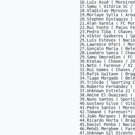
16.Luís Asué ( Moreiren
17.Samu ( Vitória SC / 
18.Vladislav Morozov ( 
19.Morlaye Sylla ( Arou
20.Stephen Eustaquio ( 
21.Alan Varela ( FC Por
22.Rui Fonte ( Paços Fe
23.Pedro Tiba ( Chaves 
24.Viktor Gyökeres ( Sp
25.Luís Esteves ( Nacio
26.Lawrence Ofori ( Mor
27.Gonçalo Maria ( Bele
28.Leandro Sanca ( Chav
29.Samu Omorodion ( FC 
30.Ktatau ( Chaves / 2X
31.Neto ( Farense / X2 
32.Rui Gomes ( Chaves /
33.Rafik Guitane ( Brag
34.Tiago Morgado ( Bele
35.Trincão ( Sporting C
36.Roberto Fernández ( 
37.Unknown Estrela 21 (
38.Amine El Ouazzani ( 
39.Nuno Santos ( Sporti
40.Gustavo Silva ( Vitó
41.Pedro Santos ( Morei
42.Tómané ( Farense(*) 
43.João Marques ( Braga
44.Ricardo Horta ( Brag
45.Daniel Penha ( Nacio
46.Mehdi Merghem ( Fare
47.Unknown Gil Vicente 