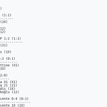
 (1:1)

-------

P 1:2 (1:1)

------------

:2 (0:1)

---------

2:0)

-----

cente 0:4 (0:1)

----------------
