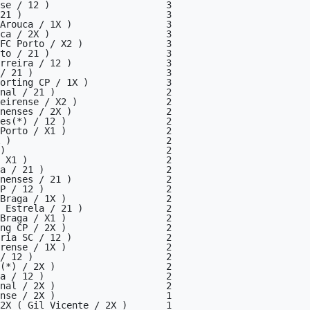
se / 12 )                     3

21 )                          3

Arouca / 1X )                 3

ca / 2X )                     3

FC Porto / X2 )               3

to / 21 )                     3

rreira / 12 )                 3

/ 21 )                        3

orting CP / 1X )              3

nal / 21 )                    2

eirense / X2 )                2

nenses / 2X )                 2

es(*) / 12 )                  2

Porto / X1 )                  2

 )                            2

)                             2

 X1 )                         2

a / 21 )                      2

nenses / 21 )                 2

P / 12 )                      2

Braga / 1X )                  2

 Estrela / 21 )               2

Braga / X1 )                  2

ng CP / 2X )                  2

ria SC / 12 )                 2

rense / 1X )                  2

/ 12 )                        2

(*) / 2X )                    2

a / 12 )                      2

nal / 2X )                    2

nse / 2X )                    1

2X ( Gil Vicente / 2X )       1
