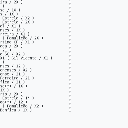
ira / 2X )                    1

 )                            1

se / 1X )                     1

s / 1X )                      1

 Estrela / X2 )               1

 Estrela / 2X )               1

al / X1 )                     1

nses / 1X )                   1

rreira / X1 )                 1

 ( Famalicão / 2X )           1

rting CP / X1 )               1

aga / 2X )                    1

 21 )                         1

a SC / X2 )                   1

X1 ( Gil Vicente / X1 )       1

 )                            1

nses / 12 )                   1

enenses / X2 )                1

ense / 21 )                   1

Ferreira / 21 )               1

fica / 21 )                   1

se(*) / 1X )                  1

1X )                          1

rto / 2X )                    1

 Estrela / 1* )               1

ga(*) / 12 )                  1

 ( Famalicão / X2 )           1

Benfica / 1X )                1
