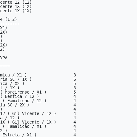
4 (1:2)

--------

УРА

====

12 ( Gil Vicente / 12 )       4

a / 12 )                      4

1X ( Gil Vicente / 1X )       4

 ( Famalicão / X1 )           4

2 )                           4

 Estrela / X1 )               4
