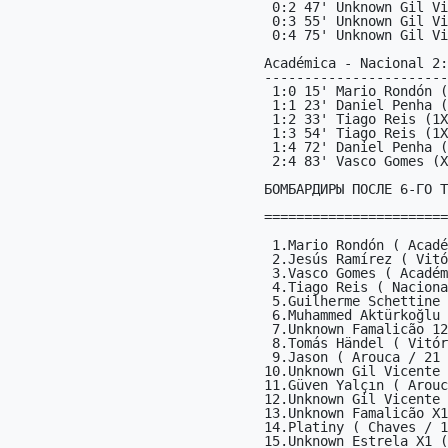
 0:2 47' Unknown Gil Vicente 12 (12)

 0:3 55' Unknown Gil Vicente 1X (1X)

 0:4 75' Unknown Gil Vicente 1X (1X)

Académica - Nacional 2:
-----------------------
 1:0 15' Mario Rondón (X1)

 1:1 23' Daniel Penha (2X)

 1:2 33' Tiago Reis (1X)

 1:3 54' Tiago Reis (1X)

 1:4 72' Daniel Penha (2X)

 2:4 83' Vasco Gomes (X2)

БОМБАРДИРЫ ПОСЛЕ 6-ГО Т
=======================
 1.Mario Rondón ( Académica / X1 )                   8

 2.Jesús Ramírez ( Vitória SC / 1X )                 6

 3.Vasco Gomes ( Académica / X2 )                    5

 4.Tiago Reis ( Nacional / 1X )                      5

 5.Guilherme Schettine ( Moreirense / X1 )           5

 6.Muhammed Aktürkoğlu ( Benfica / 12 )              4

 7.Unknown Famalicão 12 ( Famalicão / 12 )           4

 8.Tomás Händel ( Vitória SC / 2X )                  4

 9.Jason ( Arouca / 21 )                             4

10.Unknown Gil Vicente 
11.Güven Yalçın ( Arouc
12.Unknown Gil Vicente 
13.Unknown Famalicão X1
14.Platiny ( Chaves / 1
15.Unknown Estrela X1 (