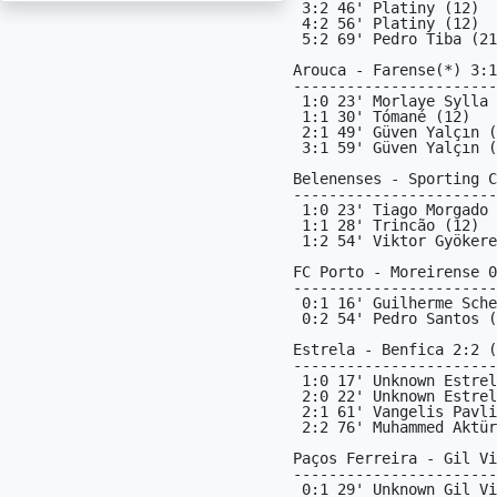
 3:2 46' Platiny (12)

 4:2 56' Platiny (12)

 5:2 69' Pedro Tiba (21)

Arouca - Farense(*) 3:1
-----------------------
 1:0 23' Morlaye Sylla (2X)

 1:1 30' Tómané (12)

 2:1 49' Güven Yalçın (12)

 3:1 59' Güven Yalçın (12)

Belenenses - Sporting C
-----------------------
 1:0 23' Tiago Morgado (21)

 1:1 28' Trincão (12)

 1:2 54' Viktor Gyökeres (1X)

FC Porto - Moreirense 0
-----------------------
 0:1 16' Guilherme Schettine (X1)

 0:2 54' Pedro Santos (1X)

Estrela - Benfica 2:2 (
-----------------------
 1:0 17' Unknown Estrela X1 (X1)

 2:0 22' Unknown Estrela 21 (21)

 2:1 61' Vangelis Pavlidis (1X)

 2:2 76' Muhammed Aktürkoğlu (12)

Paços Ferreira - Gil Vi
-----------------------
 0:1 29' Unknown Gil Vicente 1X (1X)
