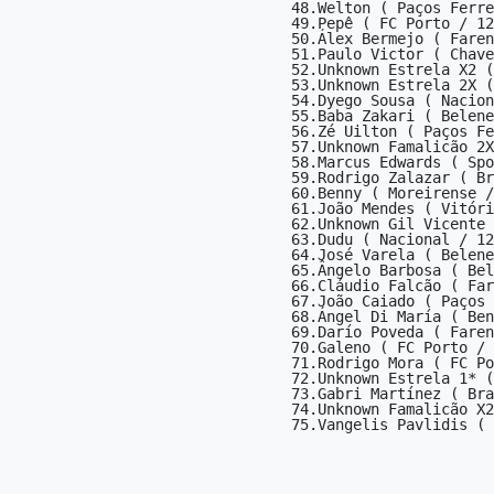
48.Welton ( Paços Ferre
49.Pepê ( FC Porto / 12
50.Álex Bermejo ( Faren
51.Paulo Victor ( Chave
52.Unknown Estrela X2 (
53.Unknown Estrela 2X (
54.Dyego Sousa ( Nacion
55.Baba Zakari ( Belene
56.Zé Uilton ( Paços Fe
57.Unknown Famalicão 2X
58.Marcus Edwards ( Spo
59.Rodrigo Zalazar ( Br
60.Benny ( Moreirense /
61.João Mendes ( Vitóri
62.Unknown Gil Vicente 
63.Dudu ( Nacional / 12
64.José Varela ( Belene
65.Ângelo Barbosa ( Bel
66.Cláudio Falcão ( Far
67.João Caiado ( Paços 
68.Ángel Di María ( Ben
69.Darío Poveda ( Faren
70.Galeno ( FC Porto / 
71.Rodrigo Mora ( FC Po
72.Unknown Estrela 1* (
73.Gabri Martínez ( Bra
74.Unknown Famalicão X2
75.Vangelis Pavlidis ( 