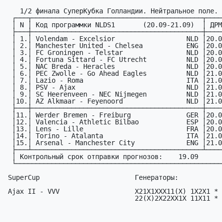
    1/2 финала СуперКубка Голландии. Нейтральное поле.

  ┌───┬───────────────────────────────────────────┬─────┐

  │ N │ Код пpогpаммки NLDS1       (20.09-21.09)  │ ДPМ │

  ├───┼───────────────────────────────────────────┼─────┤

  │ 1.│ Volendam - Excelsior                  NLD │20.09│

  │ 2.│ Manchester United - Chelsea           ENG │20.09│

  │ 3.│ FC Groningen - Telstar                NLD │20.09│

  │ 4.│ Fortuna Sittard - FC Utrecht          NLD │20.09│

  │ 5.│ NAC Breda - Heracles                  NLD │20.09│

  │ 6.│ PEC Zwolle - Go Ahead Eagles          NLD │21.09│

  │ 7.│ Lazio - Roma                          ITA │21.09│

  │ 8.│ PSV - Ajax                            NLD │21.09│

  │ 9.│ SC Heerenveen - NEC Nijmegen          NLD │21.09│

  │10.│ AZ Alkmaar - Feyenoord                NLD │21.09│

  ├───┼───────────────────────────────────────────┼─────┤

  │11.│ Werder Bremen - Freiburg              GER │20.09│

  │12.│ Valencia - Athletic Bilbao            ESP │20.09│

  │13.│ Lens - Lille                          FRA │20.09│

  │14.│ Torino - Atalanta                     ITA │21.09│

  │15.│ Arsenal - Manchester City             ENG │21.09│

  ├───┴───────────────────────────────────────────┴─────┤

  │ Контрольный срок отправки прогнозов:    19.09       │

  └─────────────────────────────────────────────────────┘

 SuperCup                        Генераторы:

 Ajax II - VVV                   X21X1XXX11(X) 1X2X1 *

                                 22(X)2X22XX1X 11X11 *
