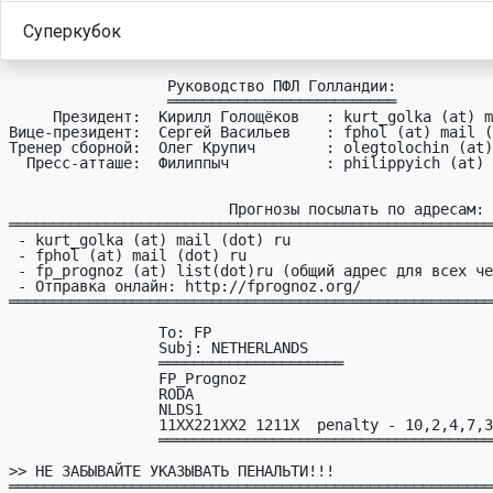
Суперкубок
                  Руководство ПФЛ Голландии:

                  ══════════════════════════

     Президент:  Кирилл Голощёков   : kurt_golka (at) mail (dot) ru

Вице-президент:  Сергей Васильев    : fphol (at) mail (
Тренер сборной:  Олег Крупич        : olegtolochin (at)
  Пресс-атташе:  Филиппыч           : philippyich (at) gmail (dot) com

                         Прогнозы посылать по адресам:  

═══════════════════════════════════════════════════════
 - kurt_golka (at) mail (dot) ru 

 - fphol (at) mail (dot) ru

 - fp_prognoz (at) list(dot)ru (общий адрес для всех чемпионатов)

 - Отправка онлайн: http://fprognoz.org/

═══════════════════════════════════════════════════════
                 To: FP

                 Subj: NETHERLANDS

                 ═════════════════════

                 FP_Prognoz        

                 RODA

                 NLDS1     

                 11XX221XX2 1211X  penalty - 10,2,4,7,3,6 

                 ═══════════════════════════════════════════

>> НЕ ЗАБЫВАЙТЕ УКАЗЫВАТЬ ПЕНАЛЬТИ!!!

═══════════════════════════════════════════════════════