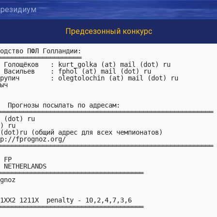
резидиум
Предсезонный конкурс
 Васильев    : fphol (at) mail (dot) ru

рупич        : olegtolochin (at) mail (dot) ru

м:  

═══════════════════════════════════════════════════════

═══════════════════════════════════════════════════════
