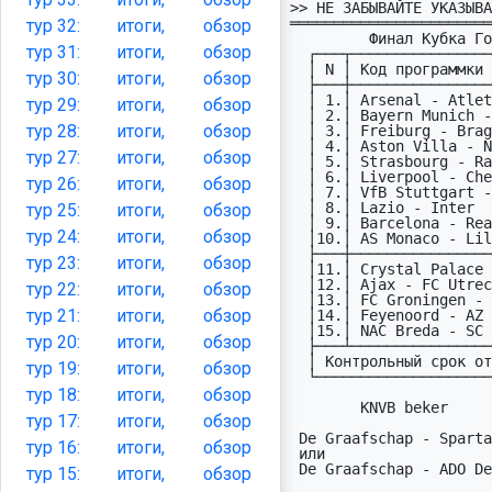
>> НЕ ЗАБЫВАЙТЕ УКАЗЫВА
═══════════════════════
тур
32:
итоги,
обзор
         Финал Кубка Голландии. Нейтральное поле.

тур
31:
итоги,
обзор
  ┌───┬───────────────────────────────────────────┬─────┐

  │ N │ Код пpогpаммки NLDC9       (05.05-10.05)  │ ДPМ │

тур
30:
итоги,
обзор
  ├───┼───────────────────────────────────────────┼─────┤

  │ 1.│ Arsenal - Atletico Madrid             UCL │05.05│

тур
29:
итоги,
обзор
  │ 2.│ Bayern Munich - Paris Saint Germain   UCL │06.05│

тур
28:
итоги,
обзор
  │ 3.│ Freiburg - Braga                      UEL │07.05│

  │ 4.│ Aston Villa - Nottingham Forest       UEL │07.05│

тур
27:
итоги,
обзор
  │ 5.│ Strasbourg - Rayo Vallecano           UEC │07.05│

  │ 6.│ Liverpool - Chelsea                   ENG │09.05│

тур
26:
итоги,
обзор
  │ 7.│ VfB Stuttgart - Bayer Leverkusen      GER │09.05│

  │ 8.│ Lazio - Inter                         ITA │09.05│

тур
25:
итоги,
обзор
  │ 9.│ Barcelona - Real Madrid               ESP │10.05│

тур
24:
итоги,
обзор
  │10.│ AS Monaco - Lille                     FRA │10.05│

  ├───┼───────────────────────────────────────────┼─────┤

тур
23:
итоги,
обзор
  │11.│ Crystal Palace - Shakhtar Donetsk     UEC │07.05│

  │12.│ Ajax - FC Utrecht                     NLD │10.05│

тур
22:
итоги,
обзор
  │13.│ FC Groningen - NEC Nijmegen           NLD │10.05│

тур
21:
итоги,
обзор
  │14.│ Feyenoord - AZ Alkmaar                NLD │10.05│

  │15.│ NAC Breda - SC Heerenveen             NLD │10.05│

тур
20:
итоги,
обзор
  ├───┴───────────────────────────────────────────┴─────┤

  │ Контрольный срок отправки прогнозов:    04.05       │

тур
19:
итоги,
обзор
  └─────────────────────────────────────────────────────┘

тур
18:
итоги,
обзор
        KNVB beker                   Генераторы:

тур
17:
итоги,
обзор
 De Graafschap - Sparta          X1(X)XXX2X212 1X112 *

тур
16:
итоги,
обзор
 или                             22211(X)2121X X1111 *

 De Graafschap - ADO Den Haag

тур
15:
итоги,
обзор