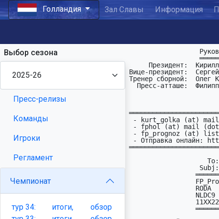
Голландия
Зал Славы
Информация
П
                  Руководство ПФЛ Голландии:

Выбор сезона
                  ══════════════════════════

     Президент:  Кирилл Голощёков   : kurt_golka (at) mail (dot) ru

Вице-президент:  Сергей
Тренер сборной:  Олег К
  Пресс-атташе:  Филиппыч

Пресс-релизы
                         Прогнозы посылать по адреса
═══════════════════════
Команды
 - kurt_golka (at) mail (dot) ru 

 - fphol (at) mail (dot) ru

 - fp_prognoz (at) list(dot)ru (общий адрес для всех чемпионатов)

Игроки
 - Отправка онлайн: http://fprognoz.org/

═══════════════════════
Регламент
                    To: FP

                  Subj: NETHERLANDS

                 ═══════════════════════════════════════════

Чемпионат
                 FP_Prognoz        

                 RODA

                 NLDC9     

                 11XX221XX2 1211X  penalty - 10,2,4,7,3,6 

тур
34:
итоги,
обзор
                 ═══════════════════════════════════════════

тур
33:
итоги,
обзор