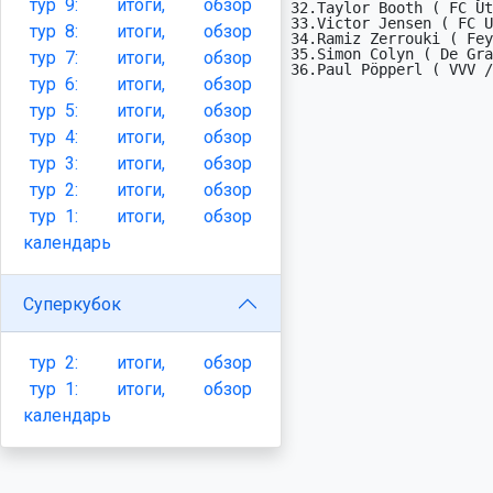
тур
9:
итоги,
обзор
32.Taylor Booth ( FC Ut
33.Victor Jensen ( FC U
тур
8:
итоги,
обзор
34.Ramiz Zerrouki ( Fey
35.Simon Colyn ( De Gra
тур
7:
итоги,
обзор
36.Paul Pöpperl ( VVV /
тур
6:
итоги,
обзор
тур
5:
итоги,
обзор
тур
4:
итоги,
обзор
тур
3:
итоги,
обзор
тур
2:
итоги,
обзор
тур
1:
итоги,
обзор
календарь
Суперкубок
тур
2:
итоги,
обзор
тур
1:
итоги,
обзор
календарь