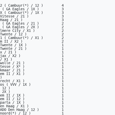
1 ( Cambuur(*) / X1 )         2

m II / X2 )                   2

Twente / 1X )                 1

Twente / 21 )                 1

x / 21 )                      1

jax / X2 )                    1

/ X1 )                        1

wolle / 21 )                  1

tesse / X* )                  1

kmaar / 21 )                  1

em II / X1 )                  1

)                             1

recht / X1 )                  1

os ( VVV / 1X )               1

 12 )                         1

 2X )                         1

em II / 1X )                  1

em II / 12 )                  1

parta / 1X )                  1

en Haag / X1 )                1

ADO Den Haag / 12 )           1

noord(*) / 12 )               1
