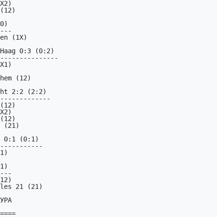
0)

---

Haag 0:3 (0:2)

---------------

ht 2:2 (2:2)

-------------

 0:1 (0:1)

-----------

1)

---

УРА

====
