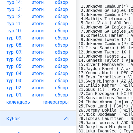
тур
14:
итоги,
обзор
 1.Unknown Cambuur(*) 12 ( Cambuur(*) / 12 )         4

тур
13:
итоги,
обзор
 2.Unknown GA Eagles 1X ( GA Eagles / 1X )           3

 3.Unknown Cambuur(*) 1X ( Cambuur(*) / 1X )         3

тур
12:
итоги,
обзор
 4.Mathijs Tielemans ( Vitesse / 21 )                3

 5.Jari Vlak ( ADO Den Haag / 21 )                   3

тур
11:
итоги,
обзор
 6.Unknown GA Eagles 21 ( GA Eagles / 21 )           2

тур
10:
итоги,
обзор
 7.Unknown GA Eagles 2X ( GA Eagles / 2X )           2

 8.Kornelius Hansen ( Almere City / X1 )             2

тур
09:
итоги,
обзор
 9.Unknown Twente 12 ( Twente / 12 )                 2

10.Unknown Cambuur(*) X
тур
08:
итоги,
обзор
11.Cisse Sandra ( Wille
тур
07:
итоги,
обзор
12.Unknown Twente 1X ( 
13.Unknown Twente 21 ( 
тур
06:
итоги,
обзор
14.Kenneth Taylor ( Aja
15.Sivert Mannsverk ( A
тур
05:
итоги,
обзор
16.Jaydon Banel ( Ajax 
17.Younes Namli ( PEC Z
тур
04:
итоги,
обзор
18.Enzo Cornelisse ( Vi
тур
03:
итоги,
обзор
19.Sven Mijnans ( AZ Al
20.Emilio Kehrer ( Will
тур
02:
итоги,
обзор
21.Guus Til ( PSV / 2X 
22.Can Bozdoğan ( FC Ut
тур
01:
итоги,
обзор
23.Konstantinos Doumtsi
календарь
генераторы
24.Chuba Akpom ( Ajax /
25.Tygo Land ( PSV(*) /
26.Jeremy Bokila ( Will
27.Nick Doodeman ( Will
Кубок
28.Tobias Lauritsen ( S
29.Dano Lourens ( ADO D
30.Daryl van Mieghem ( 
31.Luka Ivanušec ( Feye