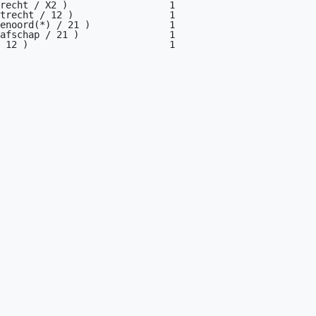
recht / X2 )                  1

trecht / 12 )                 1

enoord(*) / 21 )              1

afschap / 21 )                1

 12 )                         1
