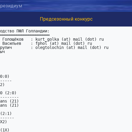
резидиум
Предсезонный конкурс
 Васильев    : fphol (at) mail (dot) ru

рупич        : olegtolochin (at) mail (dot) ru

0:0)

-----

0 (2:0)

--------

(2:1)

------
