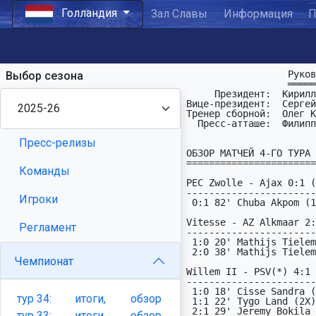
Голландия
Зал Славы
Информация
П
                  Руководство ПФЛ Голландии:

Выбор сезона
                  ══════════════════════════

     Президент:  Кирилл Голощёков   : kurt_golka (at) mail (dot) ru

Вице-президент:  Сергей
Тренер сборной:  Олег К
  Пресс-атташе:  Филиппыч

Пресс-релизы
ОБЗОР МАТЧЕЙ 4-ГО ТУРА

=======================

Команды
PEC Zwolle - Ajax 0:1 (
-----------------------
Игроки
 0:1 82' Chuba Akpom (12)

Vitesse - AZ Alkmaar 2:
Регламент
-----------------------
 1:0 20' Mathijs Tielemans (21)

 2:0 38' Mathijs Tielemans (21)

Чемпионат
Willem II - PSV(*) 4:1 
-----------------------
 1:0 18' Cisse Sandra (X2)

тур
34:
итоги,
обзор
 1:1 22' Tygo Land (2X)

 2:1 29' Jeremy Bokila (1X)

тур
33:
итоги,
обзор