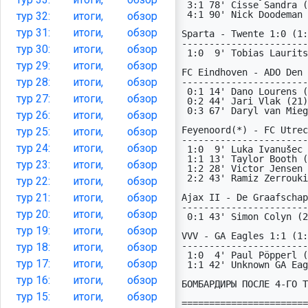
 3:1 78' Cisse Sandra (X2)

 4:1 90' Nick Doodeman (12)

тур
32:
итоги,
обзор
тур
31:
итоги,
обзор
Sparta - Twente 1:0 (1:
-----------------------
тур
30:
итоги,
обзор
 1:0  9' Tobias Lauritsen (1X)

тур
29:
итоги,
обзор
FC Eindhoven - ADO Den 
тур
28:
итоги,
обзор
-----------------------
 0:1 14' Dano Lourens (X1)

тур
27:
итоги,
обзор
 0:2 44' Jari Vlak (21)

 0:3 67' Daryl van Mieghem (12)

тур
26:
итоги,
обзор
Feyenoord(*) - FC Utrec
тур
25:
итоги,
обзор
-----------------------
тур
24:
итоги,
обзор
 1:0  9' Luka Ivanušec (12)

 1:1 13' Taylor Booth (X2)

тур
23:
итоги,
обзор
 1:2 28' Victor Jensen (12)

 2:2 43' Ramiz Zerrouki (21)

тур
22:
итоги,
обзор
тур
21:
итоги,
обзор
Ajax II - De Graafschap
-----------------------
тур
20:
итоги,
обзор
 0:1 43' Simon Colyn (21)

тур
19:
итоги,
обзор
VVV - GA Eagles 1:1 (1:
-----------------------
тур
18:
итоги,
обзор
 1:0  4' Paul Pöpperl (12)

тур
17:
итоги,
обзор
 1:1 42' Unknown GA Eagles 21 (21)

тур
16:
итоги,
обзор
БОМБАРДИРЫ ПОСЛЕ 4-ГО Т
тур
15:
итоги,
обзор
=======================