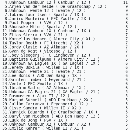
 4.Unknown Cambuur 12 ( Cambuur / 12 )              11

 5.Arjen van der Heide ( De Graafschap / 12 )        9

 6.Unknown Twente 12 ( Twente / 12 )                 9

 7.Tobias Lauritsen ( Sparta / 1X )                  9

 8.Jamiro Monteiro ( PEC Zwolle / 2X )               8

 9.Paul Pöpperl ( VVV / 12 )                         8

10.Shunsuke Mito ( Sparta / 12 )                     8

11.Unknown Cambuur 1X ( Cambuur / 1X )               7

12.Elias Sierra ( VVV / 21 )                         7

13.Kornelius Hansen ( Almere City / X1 )             7

14.Taylor Booth ( FC Utrecht / X2 )                  7

15.Jordy Clasie ( AZ Alkmaar / 2X )                  7

16.Gyan de Regt ( Vitesse / 12 )                     7

17.Joey Sleegers ( FC Eindhoven / 12 )               7

18.Baptiste Guillaume ( Almere City / 12 )           6

19.Unknown GA Eagles 1X ( GA Eagles / 1X )           6

20.Jeremy Bokila ( Willem II / 1X )                  6

21.Unknown Twente 21 ( Twente / 21 )                 6

22.Lee Bonis ( ADO Den Haag / 1X )                   6

23.Quinten Timber ( Feyenoord / 21 )                 6

24.Vente ( PEC Zwolle / 1X )                         6

25.Ibrahim Sadiq ( AZ Alkmaar / 1X )                 6

26.Unknown GA Eagles 21 ( GA Eagles / 21 )           5

27.Rasmussen ( Ajax II / 12 )                        5

28.Kürşad Sürmeli ( ADO Den Haag / 2X )              5

29.Julián Carranza ( Feyenoord / 12 )                5

30.Cisse Sandra ( Willem II / X2 )                   5

31.Yannick Eduardo ( De Graafschap / 1X )            5

32.Daryl van Mieghem ( ADO Den Haag / 12 )           5

33.Luuk de Jong ( PSV / 1X )                         5

34.Unknown Cambuur X2 ( Cambuur / X2 )               5

35.Emilio Kehrer ( Willem II / X1 )                  5
