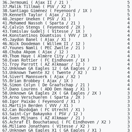
36.Jermoumi ( Ajax II / 21 )                         5

37.Malik Tillman ( PSV / X2 )                        5

38.Santiago Giménez ( Feyenoord / 1X )               5

39.Kenneth Taylor ( Ajax / 21 )                      5

40.Jesper Uneken ( PSV / X1 )                        4

41.Mohamed Nassoh ( Sparta / 21 )                    4

42.Calvin Stengs ( Feyenoord / 2X )                  4

43.Tomislav Gudelj ( Vitesse / 1X )                  4

44.Konstantinos Doumtsios ( VVV / 1X )               4

45.Jaydon Banel ( Ajax / X1 )                        4

46.Nick Doodeman ( Willem II / 12 )                  4

47.Younes Namli ( PEC Zwolle / 21 )                  4

48.Chuba Akpom ( Ajax / 12 )                         4

49.Thom Haye ( Almere City / 21 )                    4

50.Evan Rottier ( FC Eindhoven / 1X )                4

51.Troy Parrott ( AZ Alkmaar / 12 )                  4

52.Unknown GA Eagles 12 ( GA Eagles / 12 )           4

53.Unknown Twente X2 ( Twente / X2 )                 4

54.Sivert Mannsverk ( Ajax / X2 )                    4

55.Brian Brobbey ( Ajax / 1X )                       4

56.Simon Colyn ( De Graafschap / 21 )                4

57.Dano Lourens ( ADO Den Haag / X1 )                4

58.Unknown GA Eagles 2X ( GA Eagles / 2X )           3

59.Arno Verschueren ( Sparta / 2X )                  3

60.Igor Paixão ( Feyenoord / X1 )                    3

61.Martijn Berden ( VVV / X1 )                       3

62.Can Bozdoğan ( FC Utrecht / X1 )                  3

63.Saint-Cyr Bakayoko ( PSV / 12 )                   3

64.Sven Mijnans ( AZ Alkmaar / 21 )                  3

65.Achraf El Bouchataoui ( FC Eindhoven / X2 )       3

66.Miliano Jonathans ( Vitesse / X2 )                3

67.Unknown GA Eagles X1 ( GA Eagles / X1 )           3
