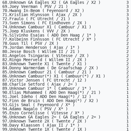
68.Unknown GA Eagles X2 ( GA Eagles / X2 )           3

69.Joey Veerman ( PSV / 21 )                         3

70.Hwang In-Beom ( Feyenoord / X2 )                  3

71.Kristian Hlynsson ( Ajax / 2X )                   3

72.Fraulo ( FC Utrecht / 21 )                        3

73.Sven Simons ( FC Eindhoven / 2X )                 3

74.Unknown Cambuur X1 ( Cambuur / X1 )               2

75.Joep Kluskens ( VVV / 2X )                        2

76.Silvinho Esajas ( ADO Den Haag / 1* )             2

77.Kolbeinn Finnsson ( FC Utrecht / X* )             2

78.Guus Til ( PSV / 2X )                             2

79.Jordan Henderson ( Ajax / 1* )                    2

80.Jesse Bosch ( Willem II / 21 )                    2

81.Angelos Tsingaras ( Vitesse / 2X )                2

82.Ringo Meerveld ( Willem II / 2X )                 2

83.Unknown Twente X1 ( Twente / X1 )                 2

84.Donny Warmerdam ( De Graafschap / 2X )            2

85.Unknown Cambuur 21 ( Cambuur / 21 )               2

86.Unknown Cambuur(*) X1 ( Cambuur(*) / X1 )         2

87.Victor Jensen ( FC Utrecht / 12 )                 2

88.Charlie Setford ( Ajax / 2= )                     1

89.Unknown Cambuur 1* ( Cambuur / 1* )               1

90.Elias Mohammed ( ADO Den Haag(*) / 21 )           1

91.Joel Ideho ( ADO Den Haag(*) / 12 )               1

92.Finn de Bruin ( ADO Den Haag(*) / X2 )            1

93.Gijs Smal ( Feyenoord / X* )                      1

94.Adamo Nagalo ( PSV / X* )                         1

95.Enzo Cornelisse ( Vitesse / X* )                  1

96.Unknown GA Eagles 2= ( GA Eagles / 2= )           1

97.Unknown Twente 2X ( Twente / 2X )                 1

98.Davy Klaassen ( Ajax II / 1* )                    1

99.Unknown Twente 1X ( Twente / 1X )                 1
