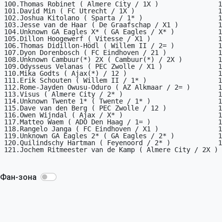
100.Thomas Robinet ( Almere City / 1X )               1

101.David Min ( FC Utrecht / 1X )                     1

102.Joshua Kitolano ( Sparta / 1* )                   1

103.Jesse van de Haar ( De Graafschap / X1 )          1

104.Unknown GA Eagles X* ( GA Eagles / X* )           1

105.Dillon Hoogewerf ( Vitesse / X1 )                 1

106.Thomas Didillon-Hödl ( Willem II / 2= )           1

107.Dyon Dorenbosch ( FC Eindhoven / 21 )             1

108.Unknown Cambuur(*) 2X ( Cambuur(*) / 2X )         1

109.Odysseus Velanas ( PEC Zwolle / X1 )              1

110.Mika Godts ( Ajax(*) / 12 )                       1

111.Erik Schouten ( Willem II / 1* )                  1

112.Rome-Jayden Owusu-Oduro ( AZ Alkmaar / 2= )       1

113.Visus ( Almere City / 2* )                        1

114.Unknown Twente 1* ( Twente / 1* )                 1

115.Dave van den Berg ( PEC Zwolle / 12 )             1

116.Owen Wijndal ( Ajax / X* )                        1

117.Matteo Waem ( ADO Den Haag / 1= )                 1

118.Rangelo Janga ( FC Eindhoven / X1 )               1

119.Unknown GA Eagles 2* ( GA Eagles / 2* )           1

120.Quilindschy Hartman ( Feyenoord / 2* )            1

121.Jochem Ritmeester van de Kamp ( Almere City / 2X ) 
Фан-зона