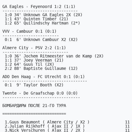
GA Eagles - Feyenoord 1:2 (1:1)

--------------------------------

 1:0 34' Unknown GA Eagles 2X (2X)

 1:1 43' Quinten Timber (21)

 1:2 65' Quilindschy Hartman (2*)

VVV - Cambuur 0:1 (0:1)

------------------------

 0:1  6' Unknown Cambuur X2 (X2)

Almere City - PSV 2:2 (1:1)

----------------------------

 1:0 36' Jochem Ritmeester van de Kamp (2X)

 1:1 37' Joey Veerman (21)

 1:2 64' Guus Til (2X)

 2:2 88' Baptiste Guillaume (12)

ADO Den Haag - FC Utrecht 0:1 (0:1)

------------------------------------

 0:1  9' Taylor Booth (X2)

Twente - De Graafschap 0:0 (0:0)

---------------------------------

БОМБАРДИРЫ ПОСЛЕ 21-ГО ТУРА

===========================

 1.Guus Beaumont ( Almere City / X2 )               11

 2.Julian Rijkhoff ( Ajax II / 1X )                 11

 3.Nick Verschuren ( Ajax II / 2X )                 11
