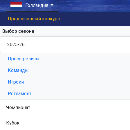
Голландия
Предсезонный конкурс
Выбор сезона
Пресс-релизы
Команды
Игроки
Регламент
Чемпионат
Кубок