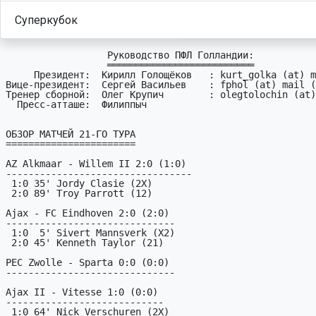
Суперкубок
                  Руководство ПФЛ Голландии:

                  ══════════════════════════

     Президент:  Кирилл Голощёков   : kurt_golka (at) mail (dot) ru

Вице-президент:  Сергей Васильев    : fphol (at) mail (
Тренер сборной:  Олег Крупич        : olegtolochin (at)
  Пресс-атташе:  Филиппыч

ОБЗОР МАТЧЕЙ 21-ГО ТУРА

=======================

AZ Alkmaar - Willem II 2:0 (1:0)

---------------------------------

 1:0 35' Jordy Clasie (2X)

 2:0 89' Troy Parrott (12)

Ajax - FC Eindhoven 2:0 (2:0)

------------------------------

 1:0  5' Sivert Mannsverk (X2)

 2:0 45' Kenneth Taylor (21)

PEC Zwolle - Sparta 0:0 (0:0)

------------------------------

Ajax II - Vitesse 1:0 (0:0)

----------------------------

 1:0 64' Nick Verschuren (2X)
