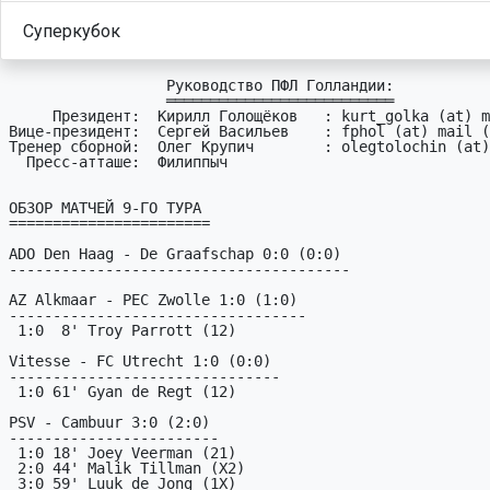
Суперкубок
                  Руководство ПФЛ Голландии:

                  ══════════════════════════

     Президент:  Кирилл Голощёков   : kurt_golka (at) mail (dot) ru

Вице-президент:  Сергей Васильев    : fphol (at) mail (
Тренер сборной:  Олег Крупич        : olegtolochin (at)
  Пресс-атташе:  Филиппыч

ОБЗОР МАТЧЕЙ 9-ГО ТУРА

=======================

ADO Den Haag - De Graafschap 0:0 (0:0)

---------------------------------------

AZ Alkmaar - PEC Zwolle 1:0 (1:0)

----------------------------------

 1:0  8' Troy Parrott (12)

Vitesse - FC Utrecht 1:0 (0:0)

-------------------------------

 1:0 61' Gyan de Regt (12)

PSV - Cambuur 3:0 (2:0)

------------------------

 1:0 18' Joey Veerman (21)

 2:0 44' Malik Tillman (X2)

 3:0 59' Luuk de Jong (1X)
