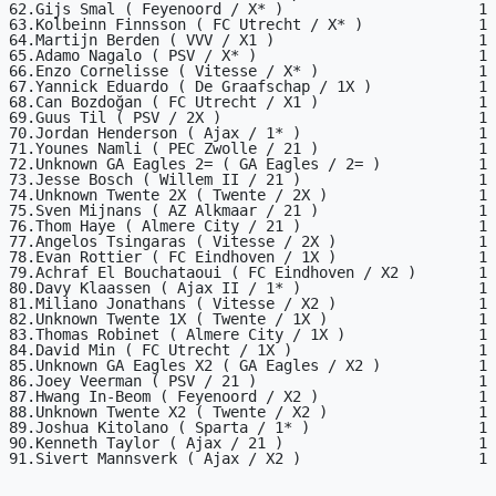
62.Gijs Smal ( Feyenoord / X* )                      1

63.Kolbeinn Finnsson ( FC Utrecht / X* )             1

64.Martijn Berden ( VVV / X1 )                       1

65.Adamo Nagalo ( PSV / X* )                         1

66.Enzo Cornelisse ( Vitesse / X* )                  1

67.Yannick Eduardo ( De Graafschap / 1X )            1

68.Can Bozdoğan ( FC Utrecht / X1 )                  1

69.Guus Til ( PSV / 2X )                             1

70.Jordan Henderson ( Ajax / 1* )                    1

71.Younes Namli ( PEC Zwolle / 21 )                  1

72.Unknown GA Eagles 2= ( GA Eagles / 2= )           1

73.Jesse Bosch ( Willem II / 21 )                    1

74.Unknown Twente 2X ( Twente / 2X )                 1

75.Sven Mijnans ( AZ Alkmaar / 21 )                  1

76.Thom Haye ( Almere City / 21 )                    1

77.Angelos Tsingaras ( Vitesse / 2X )                1

78.Evan Rottier ( FC Eindhoven / 1X )                1

79.Achraf El Bouchataoui ( FC Eindhoven / X2 )       1

80.Davy Klaassen ( Ajax II / 1* )                    1

81.Miliano Jonathans ( Vitesse / X2 )                1

82.Unknown Twente 1X ( Twente / 1X )                 1

83.Thomas Robinet ( Almere City / 1X )               1

84.David Min ( FC Utrecht / 1X )                     1

85.Unknown GA Eagles X2 ( GA Eagles / X2 )           1

86.Joey Veerman ( PSV / 21 )                         1

87.Hwang In-Beom ( Feyenoord / X2 )                  1

88.Unknown Twente X2 ( Twente / X2 )                 1

89.Joshua Kitolano ( Sparta / 1* )                   1

90.Kenneth Taylor ( Ajax / 21 )                      1

91.Sivert Mannsverk ( Ajax / X2 )                    1
