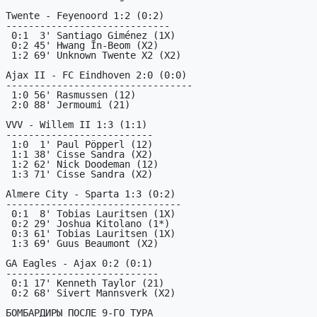
Twente - Feyenoord 1:2 (0:2)

-----------------------------

 0:1  3' Santiago Giménez (1X)

 0:2 45' Hwang In-Beom (X2)

 1:2 69' Unknown Twente X2 (X2)

Ajax II - FC Eindhoven 2:0 (0:0)

---------------------------------

 1:0 56' Rasmussen (12)

 2:0 88' Jermoumi (21)

VVV - Willem II 1:3 (1:1)

--------------------------

 1:0  1' Paul Pöpperl (12)

 1:1 38' Cisse Sandra (X2)

 1:2 62' Nick Doodeman (12)

 1:3 71' Cisse Sandra (X2)

Almere City - Sparta 1:3 (0:2)

-------------------------------

 0:1  8' Tobias Lauritsen (1X)

 0:2 29' Joshua Kitolano (1*)

 0:3 61' Tobias Lauritsen (1X)

 1:3 69' Guus Beaumont (X2)

GA Eagles - Ajax 0:2 (0:1)

---------------------------

 0:1 17' Kenneth Taylor (21)

 0:2 68' Sivert Mannsverk (X2)

БОМБАРДИРЫ ПОСЛЕ 9-ГО ТУРА
