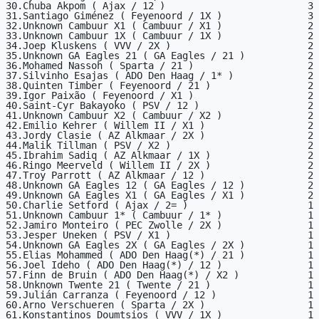
30.Chuba Akpom ( Ajax / 12 )                         3

31.Santiago Giménez ( Feyenoord / 1X )               3

32.Unknown Cambuur X1 ( Cambuur / X1 )               2

33.Unknown Cambuur 1X ( Cambuur / 1X )               2

34.Joep Kluskens ( VVV / 2X )                        2

35.Unknown GA Eagles 21 ( GA Eagles / 21 )           2

36.Mohamed Nassoh ( Sparta / 21 )                    2

37.Silvinho Esajas ( ADO Den Haag / 1* )             2

38.Quinten Timber ( Feyenoord / 21 )                 2

39.Igor Paixão ( Feyenoord / X1 )                    2

40.Saint-Cyr Bakayoko ( PSV / 12 )                   2

41.Unknown Cambuur X2 ( Cambuur / X2 )               2

42.Emilio Kehrer ( Willem II / X1 )                  2

43.Jordy Clasie ( AZ Alkmaar / 2X )                  2

44.Malik Tillman ( PSV / X2 )                        2

45.Ibrahim Sadiq ( AZ Alkmaar / 1X )                 2

46.Ringo Meerveld ( Willem II / 2X )                 2

47.Troy Parrott ( AZ Alkmaar / 12 )                  2

48.Unknown GA Eagles 12 ( GA Eagles / 12 )           2

49.Unknown GA Eagles X1 ( GA Eagles / X1 )           2

50.Charlie Setford ( Ajax / 2= )                     1

51.Unknown Cambuur 1* ( Cambuur / 1* )               1

52.Jamiro Monteiro ( PEC Zwolle / 2X )               1

53.Jesper Uneken ( PSV / X1 )                        1

54.Unknown GA Eagles 2X ( GA Eagles / 2X )           1

55.Elias Mohammed ( ADO Den Haag(*) / 21 )           1

56.Joel Ideho ( ADO Den Haag(*) / 12 )               1

57.Finn de Bruin ( ADO Den Haag(*) / X2 )            1

58.Unknown Twente 21 ( Twente / 21 )                 1

59.Julián Carranza ( Feyenoord / 12 )                1

60.Arno Verschueren ( Sparta / 2X )                  1

61.Konstantinos Doumtsios ( VVV / 1X )               1
