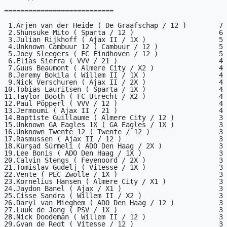
===========================

 1.Arjen van der Heide ( De Graafschap / 12 )        7

 2.Shunsuke Mito ( Sparta / 12 )                     6

 3.Julian Rijkhoff ( Ajax II / 1X )                  5

 4.Unknown Cambuur 12 ( Cambuur / 12 )               5

 5.Joey Sleegers ( FC Eindhoven / 12 )               5

 6.Elias Sierra ( VVV / 21 )                         4

 7.Guus Beaumont ( Almere City / X2 )                4

 8.Jeremy Bokila ( Willem II / 1X )                  4

 9.Nick Verschuren ( Ajax II / 2X )                  4

10.Tobias Lauritsen ( Sparta / 1X )                  4

11.Taylor Booth ( FC Utrecht / X2 )                  4

12.Paul Pöpperl ( VVV / 12 )                         4

13.Jermoumi ( Ajax II / 21 )                         4

14.Baptiste Guillaume ( Almere City / 12 )           3

15.Unknown GA Eagles 1X ( GA Eagles / 1X )           3

16.Unknown Twente 12 ( Twente / 12 )                 3

17.Rasmussen ( Ajax II / 12 )                        3

18.Kürşad Sürmeli ( ADO Den Haag / 2X )              3

19.Lee Bonis ( ADO Den Haag / 1X )                   3

20.Calvin Stengs ( Feyenoord / 2X )                  3

21.Tomislav Gudelj ( Vitesse / 1X )                  3

22.Vente ( PEC Zwolle / 1X )                         3

23.Kornelius Hansen ( Almere City / X1 )             3

24.Jaydon Banel ( Ajax / X1 )                        3

25.Cisse Sandra ( Willem II / X2 )                   3

26.Daryl van Mieghem ( ADO Den Haag / 12 )           3

27.Luuk de Jong ( PSV / 1X )                         3

28.Nick Doodeman ( Willem II / 12 )                  3

29.Gyan de Regt ( Vitesse / 12 )                     3
