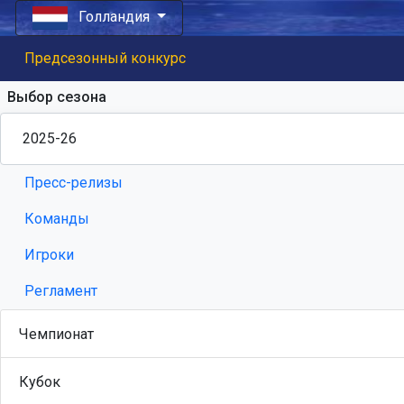
Голландия
Предсезонный конкурс
Выбор сезона
Пресс-релизы
Команды
Игроки
Регламент
Чемпионат
Кубок