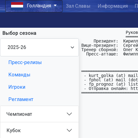
Голландия
Зал Славы
Информация
П
                  Руководство ПФЛ Голландии:

Выбор сезона
                  ══════════════════════════

     Президент:  Кирилл Голощёков   : kurt_golka (at) mail (dot) ru

Вице-президент:  Сергей
Тренер сборной:  Олег К
  Пресс-атташе:  Филиппыч

Пресс-релизы
                         Прогнозы посылать по адреса
═══════════════════════
Команды
 - kurt_golka (at) mail (dot) ru 

 - fphol (at) mail (dot) ru

 - fp_prognoz (at) list(dot)ru (общий адрес для всех чемпионатов)

Игроки
 - Отправка онлайн: http://fprognoz.org/

═══════════════════════
Регламент
                            
                            Subj: NET
                            ═════════════
Чемпионат
                            FP_Prognoz
                           
                            NLD0
                            11(2)XX221XX2
Кубок
                            ═════════════