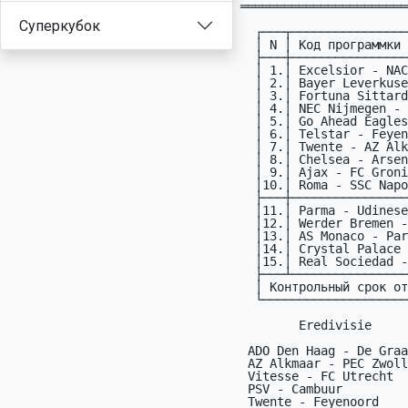
═══════════════════════
Суперкубок
  ┌───┬───────────────────────────────────────────┬─────┐

  │ N │ Код пpогpаммки NLD09       (29.11-30.11)  │ ДPМ │

  ├───┼───────────────────────────────────────────┼─────┤

  │ 1.│ Excelsior - NAC Breda                 NLD │29.11│

  │ 2.│ Bayer Leverkusen - Borussia Dortmund  GER │29.11│

  │ 3.│ Fortuna Sittard - Heracles            NLD │29.11│

  │ 4.│ NEC Nijmegen - Sparta Rotterdam       NLD │29.11│

  │ 5.│ Go Ahead Eagles - FC Utrecht          NLD │30.11│

  │ 6.│ Telstar - Feyenoord                   NLD │30.11│

  │ 7.│ Twente - AZ Alkmaar                   NLD │30.11│

  │ 8.│ Chelsea - Arsenal                     ENG │30.11│

  │ 9.│ Ajax - FC Groningen                   NLD │30.11│

  │10.│ Roma - SSC Napoli                     ITA │30.11│

  ├───┼───────────────────────────────────────────┼─────┤

  │11.│ Parma - Udinese                       ITA │29.11│

  │12.│ Werder Bremen - FC Cologne            GER │29.11│

  │13.│ AS Monaco - Paris Saint Germain       FRA │29.11│

  │14.│ Crystal Palace - Manchester United    ENG │30.11│

  │15.│ Real Sociedad - Villarreal            ESP │30.11│

  ├───┴───────────────────────────────────────────┴─────┤

  │ Контрольный срок отправки прогнозов:    28.11       │

  └─────────────────────────────────────────────────────┘

        Eredivisie                   Генераторы:

 ADO Den Haag - De Graafschap    2121XX11(X)21 21X21 *

 AZ Alkmaar - PEC Zwolle         2X(1)1X1X2221 12X1X *

 Vitesse - FC Utrecht            22222(X)12112 XX112 *

 PSV - Cambuur                   X1X12(1)X2X21 12122 *

 Twente - Feyenoord              11X11(X)1X21X X2X12 *
