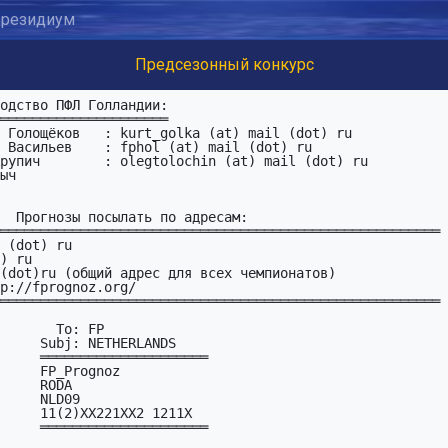
резидиум
Предсезонный конкурс
 Васильев    : fphol (at) mail (dot) ru

рупич        : olegtolochin (at) mail (dot) ru

м:  

═══════════════════════════════════════════════════════

═══════════════════════════════════════════════════════

  To: FP

HERLANDS

════════

        

 RODA

9     

 1211X   

════════
