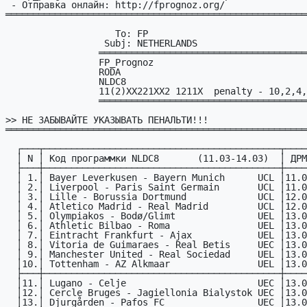
 - Отправка онлайн: http://fprognoz.org/

═══════════════════════════════════════════════════════
                    To: FP

                  Subj: NETHERLANDS

                 ═══════════════════════════════════════════

                 FP_Prognoz        

                 RODA

                 NLDC8     

                 11(2)XX221XX2 1211X  penalty - 10,2,4,7,3,6 

                 ═══════════════════════════════════════════

>> НЕ ЗАБЫВАЙТЕ УКАЗЫВАТЬ ПЕНАЛЬТИ!!!

═══════════════════════════════════════════════════════
  ┌───┬───────────────────────────────────────────┬─────┐

  │ N │ Код пpогpаммки NLDC8       (11.03-14.03)  │ ДPМ │

  ├───┼───────────────────────────────────────────┼─────┤

  │ 1.│ Bayer Leverkusen - Bayern Munich      UCL │11.03│

  │ 2.│ Liverpool - Paris Saint Germain       UCL │11.03│

  │ 3.│ Lille - Borussia Dortmund             UCL │12.03│

  │ 4.│ Atletico Madrid - Real Madrid         UCL │12.03│

  │ 5.│ Olympiakos - Bodø/Glimt               UEL │13.03│

  │ 6.│ Athletic Bilbao - Roma                UEL │13.03│

  │ 7.│ Eintracht Frankfurt - Ajax            UEL │13.03│

  │ 8.│ Vitoria de Guimaraes - Real Betis     UEC │13.03│

  │ 9.│ Manchester United - Real Sociedad     UEL │13.03│

  │10.│ Tottenham - AZ Alkmaar                UEL │13.03│

  ├───┼───────────────────────────────────────────┼─────┤

  │11.│ Lugano - Celje                        UEC │13.03│

  │12.│ Cercle Bruges - Jagiellonia Bialystok UEC │13.03│

  │13.│ Djurgården - Pafos FC                 UEC │13.03│
