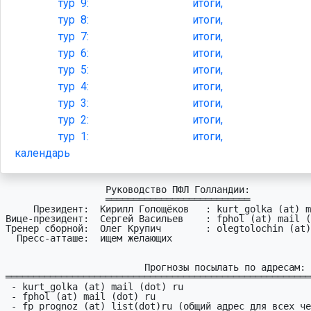
тур
9:
итоги,
тур
8:
итоги,
тур
7:
итоги,
тур
6:
итоги,
тур
5:
итоги,
тур
4:
итоги,
тур
3:
итоги,
тур
2:
итоги,
тур
1:
итоги,
календарь
                  Руководство ПФЛ Голландии:

                  ══════════════════════════

     Президент:  Кирилл Голощёков   : kurt_golka (at) mail (dot) ru

Вице-президент:  Сергей Васильев    : fphol (at) mail (
Тренер сборной:  Олег Крупич        : olegtolochin (at)
  Пресс-атташе:  ищем желающих

                         Прогнозы посылать по адресам:  

═══════════════════════════════════════════════════════
 - kurt_golka (at) mail (dot) ru 

 - fphol (at) mail (dot) ru

 - fp_prognoz (at) list(dot)ru (общий адрес для всех чемпионатов)
