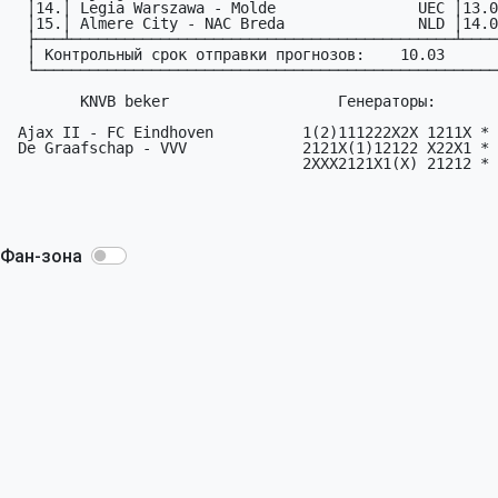
  │14.│ Legia Warszawa - Molde                UEC │13.03│

  │15.│ Almere City - NAC Breda               NLD │14.03│

  ├───┴───────────────────────────────────────────┴─────┤

  │ Контрольный срок отправки прогнозов:    10.03       │

  └─────────────────────────────────────────────────────┘

        KNVB beker                   Генераторы:

 Ajax II - FC Eindhoven          1(2)111222X2X 1211X *

 De Graafschap - VVV             2121X(1)12122 X22X1 *

                                 2XXX2121X1(X) 21212 *

Фан-зона