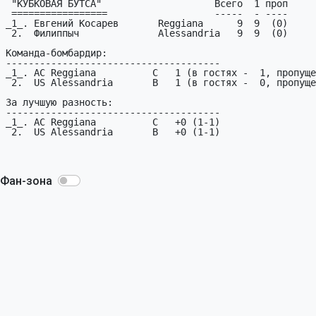
 "КУБКОВАЯ БУТСА"                    Всего  1 проп

 =================                   -----  - ----

_1_. Евгений Косарев       Reggiana      9  9  (0)

 2.  Филиппыч              Alessandria   9  9  (0)

Команда-бомбардир:

--------------------------------------

_1_. AC Reggiana          C   1 (в гостях -  1, пропуще
 2.  US Alessandria       B   1 (в гостях -  0, пропущено -  1)

За лучшую разность:

--------------------------------------

_1_. AC Reggiana          C   +0 (1-1)

 2.  US Alessandria       B   +0 (1-1)

Фан-зона