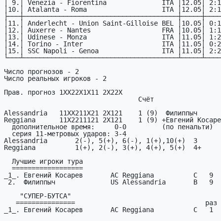
│ 9.│ Venezia - Fiorentina              ITA │12.05│ 2:1
│10.│ Atalanta - Roma                   ITA │12.05│ 2:1
├───┼───────────────────────────────────────┼─────┼────
│11.│ Anderlecht - Union Saint-Gilloise BEL │10.05│ 0:1
│12.│ Auxerre - Nantes                  FRA │10.05│ 1:1
│13.│ Udinese - Monza                   ITA │11.05│ 1:2
│14.│ Torino - Inter                    ITA │11.05│ 0:2
│15.│ SSC Napoli - Genoa                ITA │11.05│ 2:2
└───┴───────────────────────────────────────┴─────┴────
Число прогнозов - 2           

Число реальных игроков - 2           

Прав. прогноз 1XX22X1X11 2X22X

                                  Счёт

Alessandria   11XX211X21 2X121    1 (9)  Филиппыч

Reggiana      11X2211121 2X121    1 (9) +Евгений Косаре
  дополнительное время:     0-0         (по пенальти)

  серия 11-метровых ударов: 3-4

Alessandria       2(-), 5(+), 6(-), 1(+),10(+)  3

Reggiana          1(+), 2(-), 3(+), 4(+), 5(+)  4+

  Лучшие игроки тура

  ==================

_1_. Евгений Косарев       AC Reggiana          C   9  
 2.  Филиппыч              US Alessandria       B   9  (1:1д)

    "СУПЕР-БУТСА"

   ===============                                 раз отрыв рез  из

_1_. Евгений Косарев       AC Reggiana          C   1  