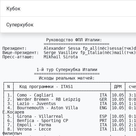
Кубок
Суперкубок
                  Руководство ФПЛ Италии:

                 ===========================

Президент:       Alexander Sessa fp_all(пёc)sessa(тчк)d
Вице-президент:  Serge Vasiliev fp_italia(пёc)mail(тчк)
Пресс-атташе:    Mikhail Sirota

              1-й тур Суперкубка Италии

             ===========================

               Исходы реальных матчей:

┌───┬───────────────────────────────────────┬─────┬────
│ N │  Код пpогpаммки - ITAS1               │ ДPМ │ сче
├───┼───────────────────────────────────────┼─────┼────
│ 1.│ Como - Cagliari                   ITA │10.05│ 3:1
│ 2.│ Werder Bremen - RB Leipzig        GER │10.05│ 0:0
│ 3.│ Lazio - Juventus                  ITA │10.05│ 1:1
│ 4.│ Bournemouth - Aston Villa         ENG │10.05│ 0:1 
Е.Косарев

│ 5.│ Girona - Villarreal               ESP │10.05│ 0:1
│ 6.│ Benfica - Sporting CP             PRT │10.05│ 1:1
│ 7.│ Empoli - Parma                    ITA │10.05│ 2:1
│ 8.│ Verona - Lecce                    ITA │11.05│ 1:1 
Филиппыч
