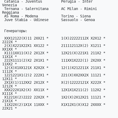
 Catania - Juventus         Perugia - Inter            Benevento - 
Venezia

 Ternana - Salernitana      AC Milan - Rimini          AlbinoLeffe - 
Reggiana

 AS Roma - Modena           Torino - Siena             Palermo - Spezia

 Juve Stabia - Udinese      Sassuolo - Genoa           Foggia - Empoli

 Генераторы:

 XXX12122(X)11 2XX21 *      1(X)22222112X X2X12 *      X21(2)122X21X 
2222X *

 2(X)X221X22X1 XX122 *      211112112X(2) X1211 *      22X2111X(1)21 
XX1XX *

 X1111XX11(X)2 2X12X *      12X21(X)221X1 211X2 *      2112121X1(2)1 
11X1X *

 222X1111(2)X2 2X1X1 *      111XX1X222(1) 2X2XX *      122111(X)222X 
11XX2 *

 12(X)X1XX121X X2X2X *      12(1)X212211X 211X1 *      111X(2)2121XX 
1112X *

 1221221X1(2)2 222X1 *      221(X)XX2XX2X 11121 *      XX12XXXX2(1)1 
12X11 *

 2X1X(1)112XX2 2X12X *      X(2)12222121X X222X *      112X1XX2(1)22 
1212X *

 XXX222X1X2(X) XX11X *      12X1X1X211(2) 112X2 *      11(X)XX1212X1 
X111X *

 X1221X(2)2222 22X2X *      1X2(X)2X12X21 11121 *      2(X)22X2XXXX1 
21X1X *

 11X22X(2)1X1X 11XXX *      X1X12X1(X)X12 2XXXX *      1X2X(1)XX2121 
22X21 *
