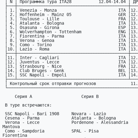
 │ N │ Пpогpаммка тура ITA28           12.04-14.04 │ ДРМ │

 ├───┼─────────────────────────────────────────────┼─────┤

 │ 1.│ Venezia - Monza                         ITA │12.04│

 │ 2.│ Hoffenheim - Mainz 05                   GER │12.04│

 │ 3.│ Toulouse - Lille                        FRA │12.04│

 │ 4.│ Atalanta - Bologna                      ITA │13.04│

 │ 5.│ Osasuna - Girona                        ESP │13.04│

 │ 6.│ Wolverhampton - Tottenham               ENG │13.04│

 │ 7.│ Fiorentina - Parma                      ITA │13.04│

 │ 8.│ Verona - Genoa                          ITA │13.04│

 │ 9.│ Como - Torino                           ITA │13.04│

 │10.│ Lazio - Roma                            ITA │13.04│

 ├───┼─────────────────────────────────────────────┼─────┤

 │11.│ Inter - Cagliari                        ITA │12.04│

 │12.│ Juventus - Lecce                        ITA │12.04│

 │13.│ Strasbourg - Nice                       FRA │12.04│

 │14.│ Club Bruges - Genk                      BEL │13.04│

 │15.│ SSC Napoli - Empoli                     ITA │14.04│

 ├───┴─────────────────────────────────────────────┴─────┤

 │ Контрольный срок отправки прогнозов              11.04│

 └───────────────────────────────────────────────────────┘

     Серия A                    Серия B                    Серия C

 В туре встречаются:

 SSC Napoli - Bari 1908     Novara - Lazio             Frosinone - Monza

 Cesena - Parma             Atalanta - Bologna         Brescia - Crotone

 Verona - Lecce             Pordenone - Alessandria    Cittadella - 
Mantova

 Como - Sampdoria           SPAL - Pisa                Cremonese - 
Fiorentina
