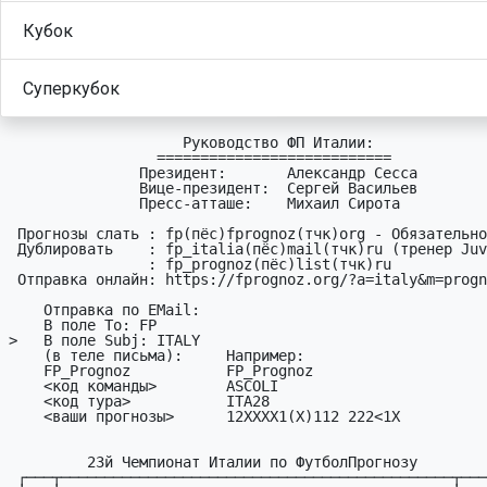
Кубок
Суперкубок
                    Руководство ФП Италии:

                 ===========================

               Президент:       Александр Сесса

               Вице-президент:  Сергей Васильев

               Пресс-атташе:    Михаил Сирота

 Пpогнозы слать : fp(пёc)fprognoz(тчк)org - Обязательно

 Дyблиpовать    : fp_italia(пёc)mail(тчк)ru (тренер Juventus-а)

                : fp_prognoz(пёc)list(тчк)ru

 Отправка онлайн: https://fprognoz.org/?a=italy&m=prognoz&t=28

    Отправка по EMail:

    В поле To: FP

>   В поле Subj: ITALY

    (в теле письма):     Hапример:

    FP_Prognoz           FP_Prognoz

    <код команды>        ASCOLI

    <код тypа>           ITA28     

    <ваши пpогнозы>      12XXXX1(X)112 222<1X

         23й Чемпионат Италии по ФyтболПpогнозy

 ┌───┬─────────────────────────────────────────────┬─────┐
