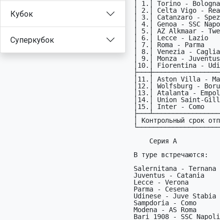
 │ 1.│ Torino - Bologna                        ITA │21.12│

 │ 2.│ Celta Vigo - Real Sociedad              ESP │21.12│

Кубок
 │ 3.│ Catanzaro - Spezia                      ITA │21.12│

 │ 4.│ Genoa - SSC Napoli                      ITA │21.12│

 │ 5.│ AZ Alkmaar - Twente                     NLD │21.12│

 │ 6.│ Lecce - Lazio                           ITA │21.12│

Суперкубок
 │ 7.│ Roma - Parma                            ITA │22.12│

 │ 8.│ Venezia - Cagliari                      ITA │22.12│

 │ 9.│ Monza - Juventus                        ITA │22.12│

 │10.│ Fiorentina - Udinese                    ITA │23.12│

 ├───┼─────────────────────────────────────────────┼─────┤

 │11.│ Aston Villa - Manchester City           ENG │21.12│

 │12.│ Wolfsburg - Borussia Dortmund           GER │22.12│

 │13.│ Atalanta - Empoli                       ITA │22.12│

 │14.│ Union Saint-Gilloise - Club Bruges      BEL │22.12│

 │15.│ Inter - Como                            ITA │23.12│

 ├───┴─────────────────────────────────────────────┴─────┤

 │ Контрольный срок отправки прогнозов              20.12│

 └───────────────────────────────────────────────────────┘

     Серия A                    Серия B                    Серия C

 В туре встречаются:

 Salernitana - Ternana      Rimini - AC Milan          Reggiana - AlbinoLeffe

 Juventus - Catania         Inter - Perugia            Venezia - Benevento

 Lecce - Verona             Alessandria - Pordenone    Mantova - Cittadella

 Parma - Cesena             Bologna - Atalanta         Crotone - Brescia

 Udinese - Juve Stabia      Genoa - Sassuolo           Empoli - Foggia

 Sampdoria - Como           Pisa - SPAL                Fiorentina - Cremonese

 Modena - AS Roma           Siena - Torino             Spezia - Palermo

 Bari 1908 - SSC Napoli     Lazio - Novara             Monza - Frosinone
