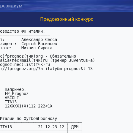
резидиум
Предсезонный конкурс