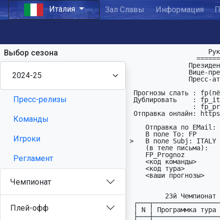
Италия
Зал Славы
Информация
П
                    Руководство ФП Италии:

Выбор сезона
                 ===========================

               Президент:       Александр Сесса

               Вице-президент:  Сергей Васильев

               Пресс-атташе:    Михаил Сирота

 Пpогнозы слать : fp(пёc)fprognoz(тчк)org - Обязательно

Пресс-релизы
 Дyблиpовать    : fp_italia(пёc)mail(тчк)ru (тренер Juventus-а)

                : fp_prognoz(пёc)list(тчк)ru

 Отправка онлайн: https://fprognoz.org/?a=italy&m=prognoz&t=13

Команды
    Отправка по EMail:

    В поле To: FP

Игроки
>   В поле Subj: ITALY

    (в теле письма):     Hапример:

    FP_Prognoz           FP_Prognoz

Регламент
    <код команды>        ASCOLI

    <код тypа>           ITA13     

    <ваши пpогнозы>      12XXXX1(X)112 222<1X

Чемпионат
         23й Чемпионат Италии по ФyтболПpогнозy

 ┌───┬─────────────────────────────────────────────┬─────┐

Плей-офф
 │ N │ Пpогpаммка тура ITA13           21.12-23.12 │ ДРМ │

 ├───┼─────────────────────────────────────────────┼─────┤
