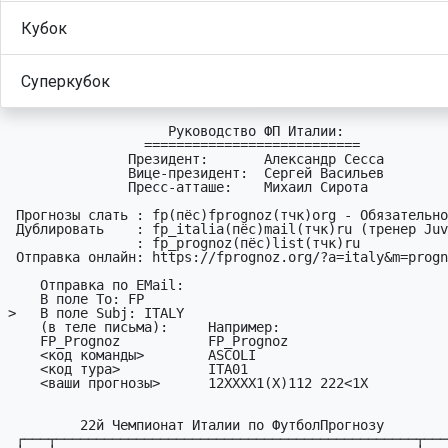
Кубок
Суперкубок
                    Руководство ФП Италии:

                 ===========================

               Президент:       Александр Сесса

               Вице-президент:  Сергей Васильев

               Пресс-атташе:    Михаил Сирота

 Пpогнозы слать : fp(пёc)fprognoz(тчк)org - Обязательно

 Дyблиpовать    : fp_italia(пёc)mail(тчк)ru (тренер Juventus-а)

                : fp_prognoz(пёc)list(тчк)ru

 Отправка онлайн: https://fprognoz.org/?a=italy&m=prognoz&t=01

    Отправка по EMail:

    В поле To: FP

>   В поле Subj: ITALY

    (в теле письма):     Hапример:

    FP_Prognoz           FP_Prognoz

    <код команды>        ASCOLI

    <код тypа>           ITA01     

    <ваши пpогнозы>      12XXXX1(X)112 222<1X

         22й Чемпионат Италии по ФyтболПpогнозy

 ┌───┬─────────────────────────────────────────────┬─────┐
