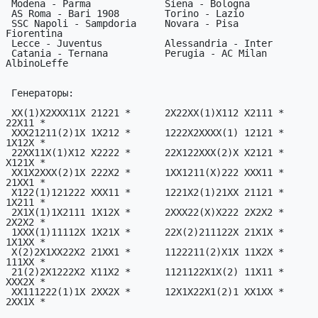
 Modena - Parma             Siena - Bologna            Spezia - Crotone

 AS Roma - Bari 1908        Torino - Lazio             Palermo - Monza

 SSC Napoli - Sampdoria     Novara - Pisa              Frosinone - 
Fiorentina

 Lecce - Juventus           Alessandria - Inter        Mantova - Venezia

 Catania - Ternana          Perugia - AC Milan         Benevento - 
AlbinoLeffe

 Генераторы:

 XX(1)X2XXX11X 21221 *      2X22XX(1)X112 X2111 *      XXXX2222(1)2X 
22X11 *

 XXX21211(2)1X 1X212 *      1222X2XXXX(1) 12121 *      11221X(2)XX2X 
1X12X *

 22XX11X(1)X12 X2222 *      22X122XXX(2)X X2121 *      X(1)22XX11122 
X121X *

 XX1X2XXX(2)1X 222X2 *      1XX1211(X)222 XXX11 *      1(X)1X1X2X11X 
21XX1 *

 X122(1)121222 XXX11 *      1221X2(1)21XX 21121 *      2(1)2X2222222 
1X211 *

 2X1X(1)1X2111 1X12X *      2XXX22(X)X222 2X2X2 *      XX12(1)112X2X 
2X2X2 *

 1XXX(1)11112X 1X21X *      22X(2)211122X 21X1X *      21X21(2)12X12 
1X1XX *

 X(2)2X1XX22X2 21XX1 *      1122211(2)X1X 11X2X *      1X212X2(X)X22 
111XX *

 21(2)2X1222X2 X11X2 *      1121122X1X(2) 11X11 *      21X21222(1)1X 
XXX2X *

 XX111222(1)1X 2XX2X *      12X1X22X1(2)1 XX1XX *      22(1)221X1X2X 
2XX1X *
