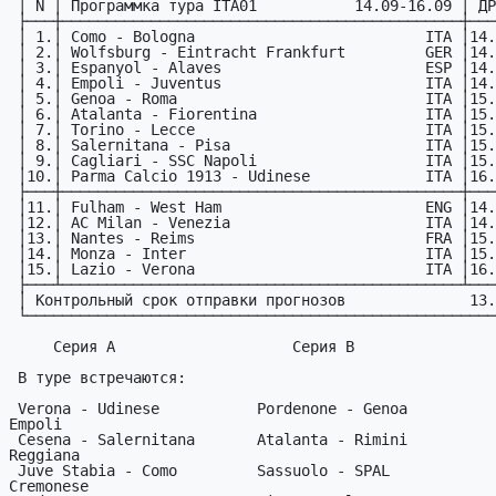
 │ N │ Пpогpаммка тура ITA01           14.09-16.09 │ ДРМ │

 ├───┼─────────────────────────────────────────────┼─────┤

 │ 1.│ Como - Bologna                          ITA │14.09│

 │ 2.│ Wolfsburg - Eintracht Frankfurt         GER │14.09│

 │ 3.│ Espanyol - Alaves                       ESP │14.09│

 │ 4.│ Empoli - Juventus                       ITA │14.09│

 │ 5.│ Genoa - Roma                            ITA │15.09│

 │ 6.│ Atalanta - Fiorentina                   ITA │15.09│

 │ 7.│ Torino - Lecce                          ITA │15.09│

 │ 8.│ Salernitana - Pisa                      ITA │15.09│

 │ 9.│ Cagliari - SSC Napoli                   ITA │15.09│

 │10.│ Parma Calcio 1913 - Udinese             ITA │16.09│

 ├───┼─────────────────────────────────────────────┼─────┤

 │11.│ Fulham - West Ham                       ENG │14.09│

 │12.│ AC Milan - Venezia                      ITA │14.09│

 │13.│ Nantes - Reims                          FRA │15.09│

 │14.│ Monza - Inter                           ITA │15.09│

 │15.│ Lazio - Verona                          ITA │16.09│

 ├───┴─────────────────────────────────────────────┴─────┤

 │ Контрольный срок отправки прогнозов              13.09│

 └───────────────────────────────────────────────────────┘

     Серия A                    Серия B                    Серия C

 В туре встречаются:

 Verona - Udinese           Pordenone - Genoa          Cittadella - 
Empoli

 Cesena - Salernitana       Atalanta - Rimini          Brescia - 
Reggiana

 Juve Stabia - Como         Sassuolo - SPAL            Foggia - 
Cremonese
