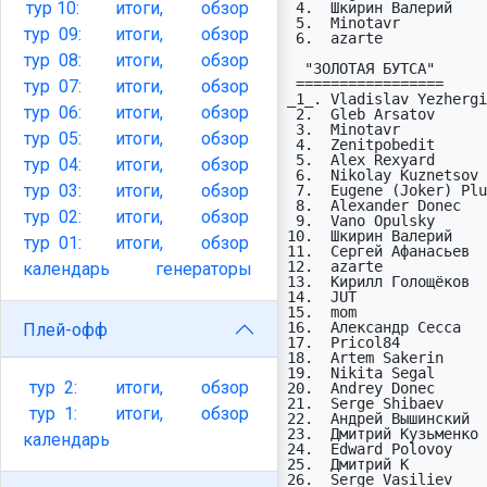
тур
10:
итоги,
обзор
 4.  Шкирин Валерий        Montpellier             L1   1    0    9   15

 5.  Minotavr              FC Lorient              L1   1    0    8   15

тур
09:
итоги,
обзор
 6.  azarte                FC Metz                 L2   1    0    8   15

тур
08:
итоги,
обзор
  "ЗОЛОТАЯ БУТСА"                    Всего  1  2  3  4  5  6  7  8  9 проп

 =================                   -----  -  -  -  -  -  -  -  -  - ----

тур
07:
итоги,
обзор
_1_. Vladislav Yezhergi
тур
06:
итоги,
обзор
 2.  Gleb Arsatov          Angers       72  8  8  6  8 10  7  9 10  6  (0)

 3.  Minotavr              Lorient      67  7  7  9  8  9  8 10  9  -  (1)

тур
05:
итоги,
обзор
 4.  Zenitpobedit          Clermont     45  8  7 11  8  6  5  -  -  -  (3)

 5.  Alex Rexyard          Laval        45  8  5  9  7  8  8  -  -  -  (3)

тур
04:
итоги,
обзор
 6.  Nikolay Kuznetsov     Reims        44  7  7  9  8  5  8  -  -  -  (3)

тур
03:
итоги,
обзор
 7.  Eugene (Joker) Plugin PSG          42  6  8 12  3  8  5  -  -  -  (3)

 8.  Alexander Donec       Ajaccio      41  6  7  9  5  6  8  -  -  -  (3)

тур
02:
итоги,
обзор
 9.  Vano Opulsky          Monaco       32  7  8  9  8  -  -  -  -  -  (5)

10.  Шкирин Валерий    
тур
01:
итоги,
обзор
11.  Сергей Афанасьев  
12.  azarte            
календарь
генераторы
13.  Кирилл Голощёков  
14.  JUT               
15.  mom               
16.  Александр Сесса   
Плей-офф
17.  Pricol84          
18.  Artem Sakerin     
19.  Nikita Segal      
тур
2:
итоги,
обзор
20.  Andrey Donec      
21.  Serge Shibaev     
тур
1:
итоги,
обзор
22.  Андрей Вышинский  
23.  Дмитрий Кузьменко 
календарь
24.  Edward Polovoy    
25.  Дмитрий К         
26.  Serge Vasiliev    