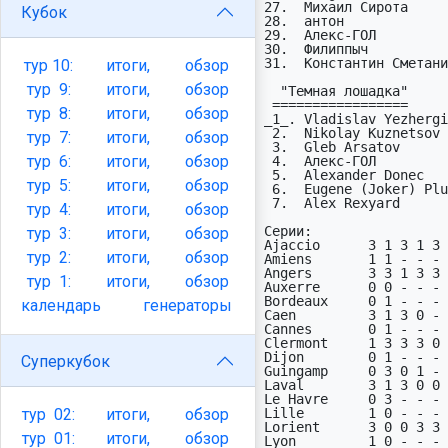
27.  Михаил Сирота     
Кубок
28.  антон             
29.  Алекс-ГОЛ         
30.  Филиппыч          
31.  Константин Сметани
тур
10:
итоги,
обзор
тур
9:
итоги,
обзор
  "Темная лошадка"

 =================                     раз тур/рез                   из

тур
8:
итоги,
обзор
_1_. Vladislav Yezhergi
 2.  Nikolay Kuznetsov     Reims        3  6/12X                     24

тур
7:
итоги,
обзор
 3.  Gleb Arsatov          Angers       2  5/2,8/2                   11

тур
6:
итоги,
обзор
 4.  Алекс-ГОЛ             Le Havre     1  1/X                       31

 5.  Alexander Donec       Ajaccio      1  6/X                        8

тур
5:
итоги,
обзор
 6.  Eugene (Joker) Plugin PSG          1  5/X                        8

 7.  Alex Rexyard          Laval        1  6/1                        8

тур
4:
итоги,
обзор
Серии:

тур
3:
итоги,
обзор
Ajaccio      3 1 3 1 3 
тур
2:
итоги,
обзор
Amiens       1 1 - - - 
Angers       3 3 1 3 3 
тур
1:
итоги,
обзор
Auxerre      0 0 - - - 
Bordeaux     0 1 - - - 
календарь
генераторы
Caen         3 1 3 0 - 
Cannes       0 1 - - - 
Clermont     1 3 3 3 0 
Dijon        0 1 - - - 
Суперкубок
Guingamp     0 3 0 1 - 
Laval        3 1 3 0 0 
Le Havre     0 3 - - - 
тур
02:
итоги,
обзор
Lille        1 0 - - - 
Lorient      3 0 0 3 3 
тур
01:
итоги,
обзор
Lyon         1 0 - - - 