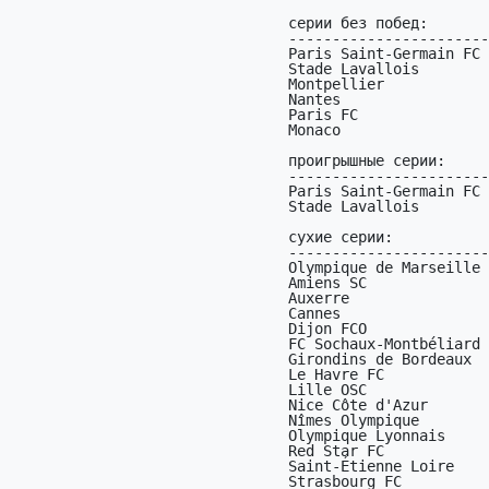
серии без побед:

-----------------------
Paris Saint-Germain FC 
Stade Lavallois        
Montpellier            
Nantes                 
Paris FC               
Monaco                 
проигрышные серии:

-----------------------
Paris Saint-Germain FC 
Stade Lavallois        
сухие серии:

-----------------------
Olympique de Marseille 
Amiens SC              
Auxerre                
Cannes                 
Dijon FCO              
FC Sochaux-Montbéliard 
Girondins de Bordeaux  
Le Havre FC            
Lille OSC              
Nice Côte d'Azur       
Nîmes Olympique        
Olympique Lyonnais     
Red Star FC            
Saint-Étienne Loire    
Strasbourg FC          