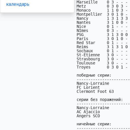
Marseille    0 3 - - - 
календарь
Metz         0 3 0 3 - 
Monaco       1 1 0 3 - 
Montpellier  3 0 1 0 - 
Nancy        1 3 1 3 3 
Nantes       3 1 0 0 - 
Nice         0 1 - - - 
Nîmes        0 3 - - - 
PSG          3 1 3 0 0 
Paris        3 0 1 0 - 
Red Star     0 1 - - - 
Reims        3 1 3 1 0 
Sochaux      0 1 - - - 
St-Étienne   3 0 - - - 
Strasbourg   3 0 - - - 
Toulouse     3 0 - - - 
Troyes       0 3 0 1 - 
победные серии:

-----------------------
Nancy-Lorraine         
FC Lorient             
Clermont Foot 63       
серии без поражений:

-----------------------
Nancy-Lorraine         
AC Ajaccio             
Angers SCO             
ничейные серии:

-----------------------