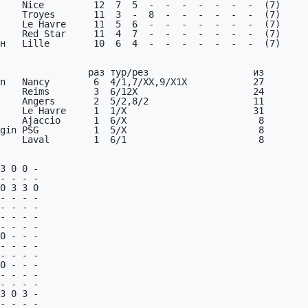
    Nice         12  7  5  -  -  -  -  -  -  -  (7)

    Troyes       11  3  -  8  -  -  -  -  -  -  (7)

    Le Havre     11  5  6  -  -  -  -  -  -  -  (7)

    Red Star     11  4  7  -  -  -  -  -  -  -  (7)

н   Lille        10  6  4  -  -  -  -  -  -  -  (7)

n   Nancy        6  4/1,7/XX,9/X1X            27

3 0 0 -

- - - -

0 3 3 0

- - - -

- - - -

- - - -

- - - -

0 - - -

- - - -

- - - -

0 - - -

- - - -

- - - -

3 0 3 -

- - - -
