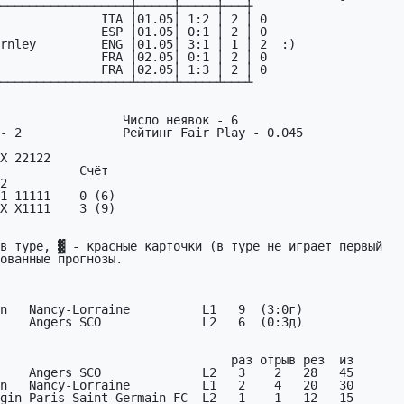
──────────────────┼─────┼─────┼───┼  

              ITA │01.05│ 1:2 │ 2 │ 0  

              ESP │01.05│ 0:1 │ 2 │ 0  

rnley         ENG │01.05│ 3:1 │ 1 │ 2  :)

              FRA │02.05│ 0:1 │ 2 │ 0  

              FRA │02.05│ 1:3 │ 2 │ 0  

──────────────────┴─────┴─────┴───┴

                 Число неявок - 6

- 2              Рейтинг Fair Play - 0.045

X 22122

        Счёт

1 11111    0 (6)

X X1111    3 (9)

в туре, ▓ - красные карточки (в туре не играет первый

n   Nancy-Lorraine          L1   9  (3:0г)

    Angers SCO              L2   3    2   28   45
