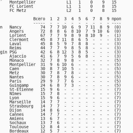
n   Nancy        74  7  7 10  6  9  7 11  8  9  (0)

    Montpellier  31  9  6 10  6  -  -  -  -  -  (5)

    Caen         30  8  7 10  5  -  -  -  -  -  (5)

    Metz         30  7  8  7  8  -  -  -  -  -  (5)

    Nantes       30  7  8  9  6  -  -  -  -  -  (5)

    Paris        29  9  7  7  6  -  -  -  -  -  (5)

    Guingamp     24  6  8  7  3  -  -  -  -  -  (5)

    St-Étienne   15  9  6  -  -  -  -  -  -  -  (7)

    Nîmes        15  7  8  -  -  -  -  -  -  -  (7)

    Lyon         15  9  6  -  -  -  -  -  -  -  (7)

    Marseille    14  7  7  -  -  -  -  -  -  -  (7)

    Strasbourg   14  7  7  -  -  -  -  -  -  -  (7)

    Dijon        14  8  6  -  -  -  -  -  -  -  (7)

    Cannes       14  7  7  -  -  -  -  -  -  -  (7)

    Amiens       13  6  7  -  -  -  -  -  -  -  (7)

    Sochaux      13  7  6  -  -  -  -  -  -  -  (7)

    Toulouse     12  8  4  -  -  -  -  -  -  -  (7)

    Bordeaux     12  5  7  -  -  -  -  -  -  -  (7)
