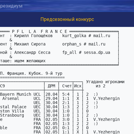
резидиум
Предсезонный конкурс
──────────────────┬─────┬─────┬───┐ Угадано игроками

C9                │ ДРМ │ Счет│Исх│     из 2            
──────────────────┼─────┼─────┼───┼

Bayern Munich UCL │28.04│ 5:4 │ 1 │ 2  :)

 Arsenal      UCL │29.04│ 1:1 │ X │ 1  V.Yezhergin

              UEL │30.04│ 2:1 │ 1 │ 2  :)

stal Palace   UEC │30.04│ 1:3 │ 2 │ 2  :)

ston Villa    UEL │30.04│ 1:0 │ 1 │ 0  

Strasbourg    UEC │30.04│ 1:0 │ 1 │ 2  :)

e             FRA │02.05│ 3:0 │ 1 │ 1  V.Yezhergin

              FRA │02.05│ 1:3 │ 2 │ 2  :)

ble           FRA │02.05│ 0:1 │ 2 │ 0  

              FRA │02.05│ 1:1 │ X │ 1  V.Yezhergin
