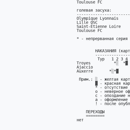
Toulouse FC            
голевая засуха:

-----------------------
Olympique Lyonnais     
Lille OSC              
Saint-Étienne Loire    
Toulouse FC            
* - непрерванная серия

        HАКАЗАHИЯ (карточки по турам)

        -----------------------------

         Тур   1 2 3 4 5 6 7 8 9

Troyes          *░  *▓ 
Ajaccio                
Auxerre       *░*▓

 Прим.: ░ - желтая карточка;

        ▓ - красная карточка;

        * - отсутствие пpогноза;

        o - неверное оформление или неверный код;

        c - опоздание на матч;

        а - офоpмление + опоздание;

        ! - после опубликования пpогнозов в эхе или начала pеальных матчей;

    ПЕРЕХОДЫ

    ========

нет
