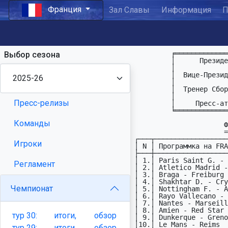
Франция
Зал Славы
Информация
П
         ╒═════════════════ P F L  L A  F R A N C E ════════════════════╕

Выбор сезона
         │      Пpезидент  : Кирилл Голощёков    kurt_golka # mail.ru   │

         │                 &                                            │

         │  Вице-Пpезидент : Михаил Сирота       orphan_s # mail.ru     │

         │                 &                                            │

         │  Тpенеp Сбоpной : Александр Сесса     fp_all # sessa.dp.ua   │

         │                 &                                            │

Пресс-релизы
         │     Пресс-атташе: ищем желающих                              │

         ╘══════════════════════════════════════════════════════════════╛

Команды
                      ФП. Франция. Кубок. 9-й тур

                      ============================

┌───┬──────────────────
Игроки
│ N │ Программка на FRA
├───┼──────────────────
│ 1.│ Paris Saint G. - 
Регламент
│ 2.│ Atletico Madrid -
│ 3.│ Braga - Freiburg 
│ 4.│ Shakhtar D. - Cry
Чемпионат
│ 5.│ Nottingham F. - A
│ 6.│ Rayo Vallecano - 
│ 7.│ Nantes - Marseill
│ 8.│ Amien - Red Star 
тур
30:
итоги,
обзор
│ 9.│ Dunkerque - Greno
│10.│ Le Mans - Reims  
тур
29:
итоги,
обзор