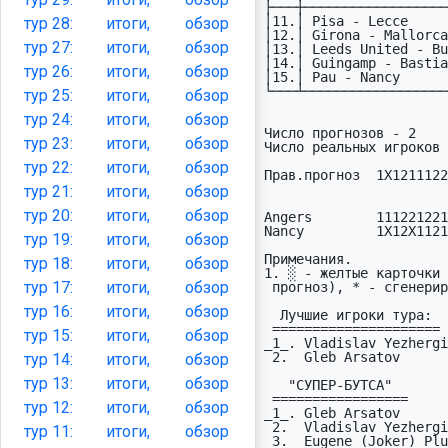
├───┼──────────────────
│11.│ Pisa - Lecce     
тур
28:
итоги,
обзор
│12.│ Girona - Mallorca
тур
27:
итоги,
обзор
│13.│ Leeds United - Bu
│14.│ Guingamp - Bastia
тур
26:
итоги,
обзор
│15.│ Pau - Nancy      
└───┴──────────────────
тур
25:
итоги,
обзор
тур
24:
итоги,
обзор
Число прогнозов - 2    
тур
23:
итоги,
обзор
Число реальных игроков 
тур
22:
итоги,
обзор
Прав.прогноз  1X1211122
                          
тур
21:
итоги,
обзор
                       2

тур
20:
итоги,
обзор
Angers        111221221
Nancy         1X12X1121
тур
19:
итоги,
обзор
Пpимечания.

тур
18:
итоги,
обзор
1. ░ - желтые карточки 
тур
17:
итоги,
обзор
 прогноз), * - сгенерированные прогнозы.

тур
16:
итоги,
обзор
  Лучшие игроки тура:

 =====================

тур
15:
итоги,
обзор
_1_. Vladislav Yezhergi
 2.  Gleb Arsatov          Angers SCO              L2   6  (0:3д)

тур
14:
итоги,
обзор
тур
13:
итоги,
обзор
   "СУПЕР-БУТСА"

 =================                                     раз отрыв рез  из

тур
12:
итоги,
обзор
_1_. Gleb Arsatov      
 2.  Vladislav Yezhergin   Nancy-Lorraine          L1   2    4   20   30

тур
11:
итоги,
обзор
 3.  Eugene (Joker) Plugin Paris Saint-Germain FC  L2   1    1   12   15
