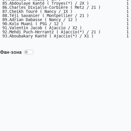
85.Abdoulaye Kanté ( Troyes(*) / 2X )                1

86.Charles Divialle-Corbière ( Metz / 21 )           1

87.Cheikh Touré ( Nancy / 1X )                       1

88.Téji Savanier ( Montpellier / 21 )                1

89.Adrian Dabasse ( Nancy / 12 )                     1

90.Kolo Muani ( PSG / 12 )                           1

91.Valentin Jacob ( Ajaccio / X2 )                   1

92.Mehdi Puch-Herrantz ( Ajaccio(*) / 21 )           1

93.Aboubakary Kanté ( Ajaccio(*) / X1 )              1

Фан-зона