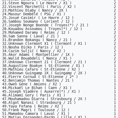
21.Steve Ngoura ( Le Havre / X1 )                    2

22.Vincent Marchetti ( Paris / X2 )                  2

23.Mathieu Diaby ( Nancy / 2X )                      2

24.Masour Dembélé ( PSG / X1 )                       2

25.Josué Casimir ( Le Havre / 12 )                   2

26.Sambou Soumano ( Lorient / 12 )                   2

27.Joseph Nonge Boende ( Troyes(*) / 21 )            2

28.Kouadou Assoumou ( Troyes(*) / 12 )               2

29.Mohamed Daramy ( Reims / 12 )                     2

30.Sam Sanna ( Laval / 21 )                          2

31.Brandon Bokangu ( Nancy / 21 )                    2

32.Unknown Clermont X1 ( Clermont / X1 )             2

33.Nouha Dicko ( Paris / 12 )                        2

34.Ćazim Suljić ( Nancy / X2 )                       2

35.Akor Adams ( Montpellier / 1X )                   2

36.Walid Bouabdeli ( Nancy / X1 )                    2

37.Unknown Clermont 21 ( Clermont / 21 )             2

38.Augustine Boakye ( St-Étienne / X1 )              1

39.Mathieu Cafaro ( St-Étienne / X2 )                1

40.Unknown Guingamp 2X ( Guingamp / 2X )             1

41.Pierre Cornud ( St-Étienne / 2* )                 1

42.Benjamin Thomas ( Nantes / 21 )                   1

43.Owen Géne ( Amiens / X2 )                         1

44.Mickaël Le Bihan ( Caen / X1 )                    1

45.Joseph Viadère ( Auxerre(*) / X1 )                1

46.Alimami Gory ( Paris / X1 )                       1

47.Mouhamadou Diarra ( Strasbourg / 2X )             1

48.Algot Nanasi ( Strasbourg / 21 )                  1

49.Yaya Fofana ( Reims / X2 )                        1

50.Frank Magri ( Toulouse / 12 )                     1

51.Mamadou Camara ( Laval / X1 )                     1

52.Matias Fernandez-Pardo ( Lille / X1 )             1
