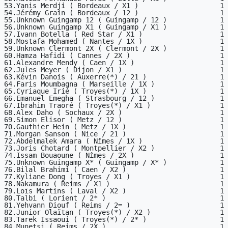
53.Yanis Merdji ( Bordeaux / X1 )                    1

54.Jérémy Grain ( Bordeaux / 12 )                    1

55.Unknown Guingamp 12 ( Guingamp / 12 )             1

56.Unknown Guingamp X1 ( Guingamp / X1 )             1

57.Ivann Botella ( Red Star / X1 )                   1

58.Mostafa Mohamed ( Nantes / 1X )                   1

59.Unknown Clermont 2X ( Clermont / 2X )             1

60.Hamza Hafidi ( Cannes / 2X )                      1

61.Alexandre Mendy ( Caen / 1X )                     1

62.Jules Meyer ( Dijon / X1 )                        1

63.Kévin Danois ( Auxerre(*) / 21 )                  1

64.Faris Moumbagna ( Marseille / 1X )                1

65.Cyriaque Irié ( Troyes(*) / 1X )                  1

66.Emanuel Emegha ( Strasbourg / 12 )                1

67.Ibrahim Traoré ( Troyes(*) / X1 )                 1

68.Alex Daho ( Sochaux / 2X )                        1

69.Simon Elisor ( Metz / 12 )                        1

70.Gauthier Hein ( Metz / 1X )                       1

71.Morgan Sanson ( Nice / 21 )                       1

72.Abdelmalek Amara ( Nîmes / 1X )                   1

73.Joris Chotard ( Montpellier / X2 )                1

74.Issam Bouaoune ( Nîmes / 2X )                     1

75.Unknown Guingamp X* ( Guingamp / X* )             1

76.Bilal Brahimi ( Caen / X2 )                       1

77.Kyliane Dong ( Troyes / X1 )                      1

78.Nakamura ( Reims / X1 )                           1

79.Loïs Martins ( Laval / X2 )                       1

80.Talbi ( Lorient / 2* )                            1

81.Yehvann Diouf ( Reims / 2= )                      1

82.Junior Olaïtan ( Troyes(*) / X2 )                 1

83.Tarek Issaoui ( Troyes(*) / 2* )                  1

84.Munetsi ( Reims / 2X )                            1
