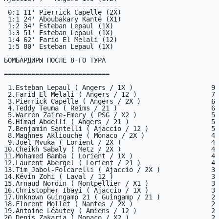
------------------------------

 0:1 11' Pierrick Capelle (2X)

 1:1 24' Aboubakary Kanté (X1)

 1:2 34' Esteban Lepaul (1X)

 1:3 51' Esteban Lepaul (1X)

 1:4 62' Farid El Melali (12)

 1:5 80' Esteban Lepaul (1X)

БОМБАРДИРЫ ПОСЛЕ 8-ГО ТУРА

===========================

 1.Esteban Lepaul ( Angers / 1X )                    9

 2.Farid El Melali ( Angers / 12 )                   7

 3.Pierrick Capelle ( Angers / 2X )                  6

 4.Teddy Teuma ( Reims / 21 )                        6

 5.Warren Zaïre-Emery ( PSG / X2 )                   5

 6.Himad Abdelli ( Angers / 21 )                     5

 7.Benjamin Santelli ( Ajaccio / 12 )                5

 8.Maghnes Akliouche ( Monaco / 2X )                 4

 9.Joel Mvuka ( Lorient / 2X )                       4

10.Cheikh Sabaly ( Metz / 2X )                       4

11.Mohamed Bamba ( Lorient / 1X )                    4

12.Laurent Abergel ( Lorient / 21 )                  4

13.Tim Jabol-Folcarelli ( Ajaccio / 2X )             3

14.Kévin Zohi ( Laval / 12 )                         3

15.Arnaud Nordin ( Montpellier / X1 )                3

16.Christopher Ibayi ( Ajaccio / 1X )                3

17.Unknown Guingamp 21 ( Guingamp / 21 )             2

18.Florent Mollet ( Nantes / 2X )                    2

19.Antoine Léautey ( Amiens / 12 )                   2

20.Denis Zakaria ( Monaco / X2 )                     2
