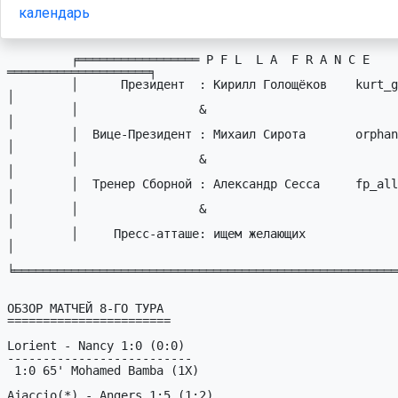
календарь
         ╒═════════════════ P F L  L A  F R A N C E 
════════════════════╕

         │      Пpезидент  : Кирилл Голощёков    kurt_golka # mail.ru   
│

         │                 &                                            
│

         │  Вице-Пpезидент : Михаил Сирота       orphan_s # mail.ru     
│

         │                 &                                            
│

         │  Тpенеp Сбоpной : Александр Сесса     fp_all # sessa.dp.ua   
│

         │                 &                                            
│

         │     Пресс-атташе: ищем желающих                              
│

╘══════════════════════════════════════════════════════
ОБЗОР МАТЧЕЙ 8-ГО ТУРА

=======================

Lorient - Nancy 1:0 (0:0)

--------------------------

 1:0 65' Mohamed Bamba (1X)

Ajaccio(*) - Angers 1:5 (1:2)
