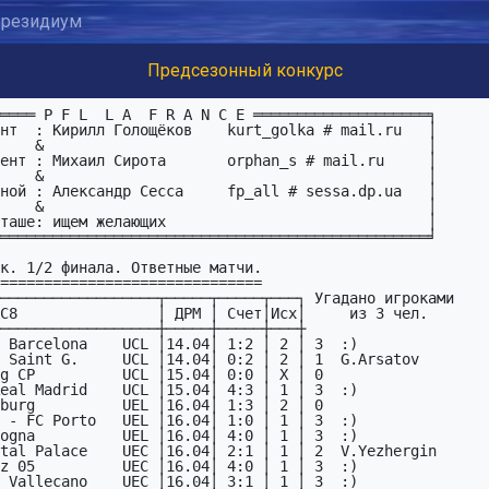
резидиум
Предсезонный конкурс
──────────────────┬─────┬─────┬───┐ Угадано игроками

C8                │ ДРМ │ Счет│Исх│     из 3 чел.

──────────────────┼─────┼─────┼───┼

 Barcelona    UCL │14.04│ 1:2 │ 2 │ 3  :)

 Saint G.     UCL │14.04│ 0:2 │ 2 │ 1  G.Arsatov

g CP          UCL │15.04│ 0:0 │ X │ 0  

eal Madrid    UCL │15.04│ 4:3 │ 1 │ 3  :)

burg          UEL │16.04│ 1:3 │ 2 │ 0  

 - FC Porto   UEL │16.04│ 1:0 │ 1 │ 3  :)

ogna          UEL │16.04│ 4:0 │ 1 │ 3  :)

tal Palace    UEC │16.04│ 2:1 │ 1 │ 2  V.Yezhergin

z 05          UEC │16.04│ 4:0 │ 1 │ 3  :)

 Vallecano    UEC │16.04│ 3:1 │ 1 │ 3  :)
