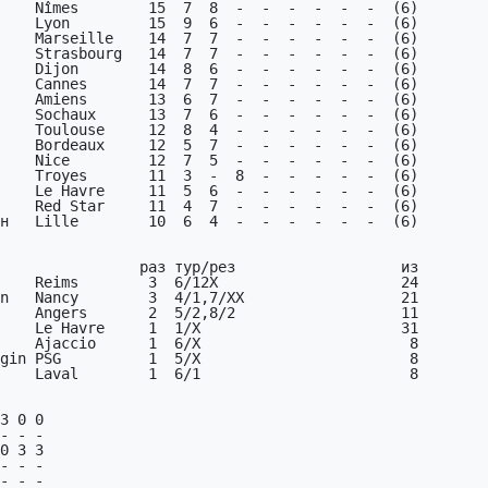
    Nîmes        15  7  8  -  -  -  -  -  -  (6)

    Lyon         15  9  6  -  -  -  -  -  -  (6)

    Marseille    14  7  7  -  -  -  -  -  -  (6)

    Strasbourg   14  7  7  -  -  -  -  -  -  (6)

    Dijon        14  8  6  -  -  -  -  -  -  (6)

    Cannes       14  7  7  -  -  -  -  -  -  (6)

    Amiens       13  6  7  -  -  -  -  -  -  (6)

    Sochaux      13  7  6  -  -  -  -  -  -  (6)

    Toulouse     12  8  4  -  -  -  -  -  -  (6)

    Bordeaux     12  5  7  -  -  -  -  -  -  (6)

    Nice         12  7  5  -  -  -  -  -  -  (6)

    Troyes       11  3  -  8  -  -  -  -  -  (6)

    Le Havre     11  5  6  -  -  -  -  -  -  (6)

    Red Star     11  4  7  -  -  -  -  -  -  (6)

н   Lille        10  6  4  -  -  -  -  -  -  (6)

    Reims        3  6/12X                     24

3 0 0

- - -

0 3 3

- - -

- - -
