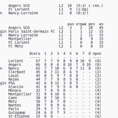
    Angers SCO              L2  10  (5:1г с ген.)

    Angers SCO              L2   3    2   28   45

    Lorient      67  7  7  9  8  9  8 10  9  (0)

    Montpellier  31  9  6 10  6  -  -  -  -  (4)

    Caen         30  8  7 10  5  -  -  -  -  (4)

    Metz         30  7  8  7  8  -  -  -  -  (4)

    Nantes       30  7  8  9  6  -  -  -  -  (4)

    Paris        29  9  7  7  6  -  -  -  -  (4)

    Guingamp     24  6  8  7  3  -  -  -  -  (4)

    St-Étienne   15  9  6  -  -  -  -  -  -  (6)
