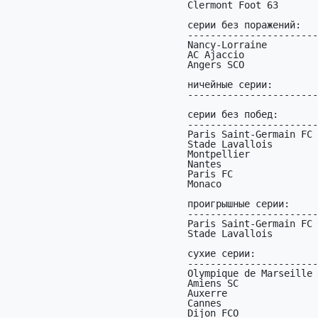
Clermont Foot 63       
серии без поражений:

-----------------------
Nancy-Lorraine         
AC Ajaccio             
Angers SCO             
ничейные серии:

-----------------------
серии без побед:

-----------------------
Paris Saint-Germain FC 
Stade Lavallois        
Montpellier            
Nantes                 
Paris FC               
Monaco                 
проигрышные серии:

-----------------------
Paris Saint-Germain FC 
Stade Lavallois        
сухие серии:

-----------------------
Olympique de Marseille 
Amiens SC              
Auxerre                
Cannes                 
Dijon FCO              