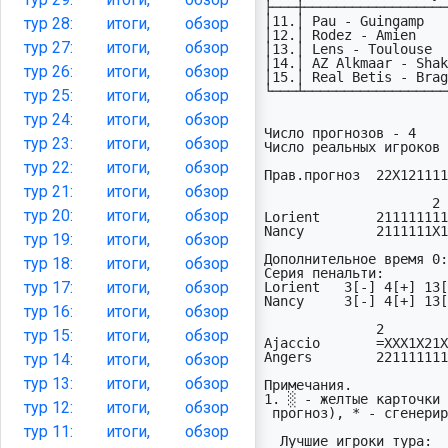
├───┼──────────────────
│11.│ Pau - Guingamp   
тур
28:
итоги,
обзор
│12.│ Rodez - Amien    
тур
27:
итоги,
обзор
│13.│ Lens - Toulouse  
│14.│ AZ Alkmaar - Shak
тур
26:
итоги,
обзор
│15.│ Real Betis - Brag
└───┴──────────────────
тур
25:
итоги,
обзор
тур
24:
итоги,
обзор
Число прогнозов - 4    
тур
23:
итоги,
обзор
Число реальных игроков 
тур
22:
итоги,
обзор
Прав.прогноз  22X121111
                                  Счё
тур
21:
итоги,
обзор
                     2

тур
20:
итоги,
обзор
Lorient       211111111
Nancy         2111111X1
тур
19:
итоги,
обзор
Дополнительное время 0:
тур
18:
итоги,
обзор
Серия пенальти:

тур
17:
итоги,
обзор
Lorient   3[-] 4[+] 13[
Nancy     3[-] 4[+] 13[
тур
16:
итоги,
обзор
              2

тур
15:
итоги,
обзор
Ajaccio       =XXX1X21X
Angers        221111111
тур
14:
итоги,
обзор
тур
13:
итоги,
обзор
Пpимечания.

1. ░ - желтые карточки 
тур
12:
итоги,
обзор
 прогноз), * - сгенерированные прогнозы.

тур
11:
итоги,
обзор
  Лучшие игроки тура:
