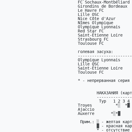
FC Sochaux-Montbéliard 
Girondins de Bordeaux  
Le Havre FC            
Lille OSC              
Nice Côte d'Azur       
Nîmes Olympique        
Olympique Lyonnais     
Red Star FC            
Saint-Étienne Loire    
Strasbourg FC          
Toulouse FC            
голевая засуха:

-----------------------
Olympique Lyonnais     
Lille OSC              
Saint-Étienne Loire    
Toulouse FC            
* - непрерванная серия

        HАКАЗАHИЯ (карточки по турам)

        -----------------------------

         Тур   1 2 3 4 5 6 7 8

Troyes          *░  *▓ 
Ajaccio                
Auxerre       *░*▓

 Прим.: ░ - желтая карточка;

        ▓ - красная карточка;

        * - отсутствие пpогноза;
