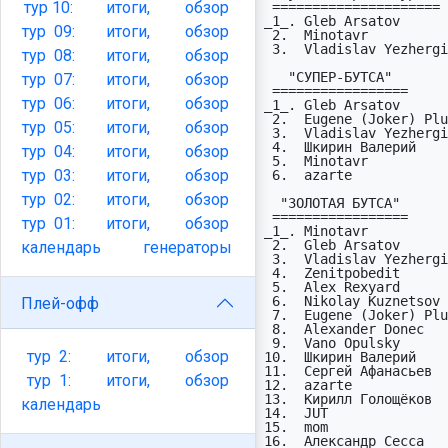
тур
10:
итоги,
обзор
 =====================

_1_. Gleb Arsatov      
тур
09:
итоги,
обзор
 2.  Minotavr              FC Lorient              L1   9  (1:0д)

 3.  Vladislav Yezhergin   Nancy-Lorraine          L1   8  (0:1г)

тур
08:
итоги,
обзор
   "СУПЕР-БУТСА"

тур
07:
итоги,
обзор
 =================                                     раз отрыв рез  из

тур
06:
итоги,
обзор
_1_. Gleb Arsatov      
 2.  Eugene (Joker) Plugin Paris Saint-Germain FC  L2   1    1   12   15

тур
05:
итоги,
обзор
 3.  Vladislav Yezhergin   Nancy-Lorraine          L1   1    1   11   15

 4.  Шкирин Валерий        Montpellier             L1   1    0    9   15

тур
04:
итоги,
обзор
 5.  Minotavr              FC Lorient              L1   1    0    8   15

тур
03:
итоги,
обзор
 6.  azarte                FC Metz                 L2   1    0    8   15

тур
02:
итоги,
обзор
  "ЗОЛОТАЯ БУТСА"                    Всего  1  2  3  4  5  6  7  8 проп

 =================                   -----  -  -  -  -  -  -  -  - ----

тур
01:
итоги,
обзор
_1_. Minotavr          
 2.  Gleb Arsatov          Angers       66  8  8  6  8 10  7  9 10  (0)

календарь
генераторы
 3.  Vladislav Yezhergin   Nancy        65  7  7 10  6  9  7 11  8  (0)

 4.  Zenitpobedit          Clermont     45  8  7 11  8  6  5  -  -  (2)

 5.  Alex Rexyard          Laval        45  8  5  9  7  8  8  -  -  (2)

 6.  Nikolay Kuznetsov     Reims        44  7  7  9  8  5  8  -  -  (2)

Плей-офф
 7.  Eugene (Joker) Plugin PSG          42  6  8 12  3  8  5  -  -  (2)

 8.  Alexander Donec       Ajaccio      41  6  7  9  5  6  8  -  -  (2)

 9.  Vano Opulsky          Monaco       32  7  8  9  8  -  -  -  -  (4)

тур
2:
итоги,
обзор
10.  Шкирин Валерий    
11.  Сергей Афанасьев  
тур
1:
итоги,
обзор
12.  azarte            
13.  Кирилл Голощёков  
календарь
14.  JUT               
15.  mom               
16.  Александр Сесса   