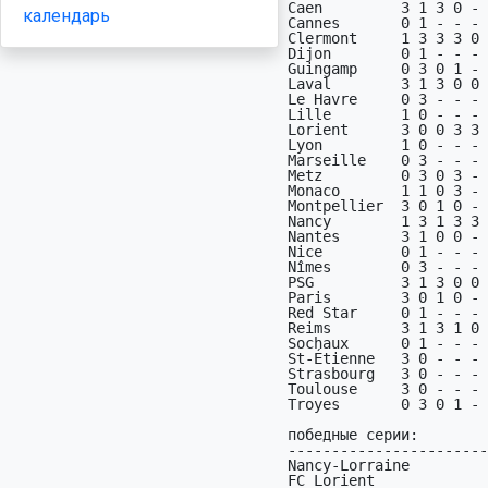
Caen         3 1 3 0 - 
календарь
Cannes       0 1 - - - 
Clermont     1 3 3 3 0 
Dijon        0 1 - - - 
Guingamp     0 3 0 1 - 
Laval        3 1 3 0 0 
Le Havre     0 3 - - - 
Lille        1 0 - - - 
Lorient      3 0 0 3 3 
Lyon         1 0 - - - 
Marseille    0 3 - - - 
Metz         0 3 0 3 - 
Monaco       1 1 0 3 - 
Montpellier  3 0 1 0 - 
Nancy        1 3 1 3 3 
Nantes       3 1 0 0 - 
Nice         0 1 - - - 
Nîmes        0 3 - - - 
PSG          3 1 3 0 0 
Paris        3 0 1 0 - 
Red Star     0 1 - - - 
Reims        3 1 3 1 0 
Sochaux      0 1 - - - 
St-Étienne   3 0 - - - 
Strasbourg   3 0 - - - 
Toulouse     3 0 - - - 
Troyes       0 3 0 1 - 
победные серии:

-----------------------
Nancy-Lorraine         
FC Lorient             