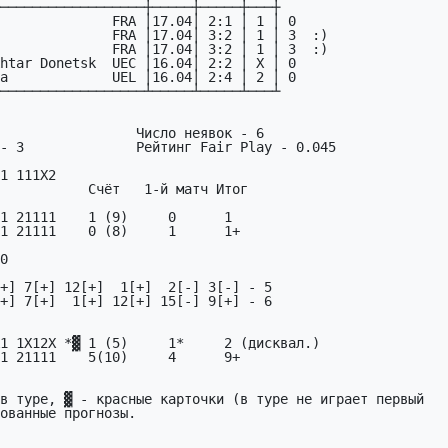
──────────────────┼─────┼─────┼───┼  

              FRA │17.04│ 2:1 │ 1 │ 0  

              FRA │17.04│ 3:2 │ 1 │ 3  :)

              FRA │17.04│ 3:2 │ 1 │ 3  :)

htar Donetsk  UEC │16.04│ 2:2 │ X │ 0  

a             UEL │16.04│ 2:4 │ 2 │ 0  

──────────────────┴─────┴─────┴───┴

                 Число неявок - 6

- 3              Рейтинг Fair Play - 0.045

1 111X2

т   1-й матч Итог

1 21111    1 (9)     0      1

1 21111    0 (8)     1      1+

0

+] 7[+] 12[+]  1[+]  2[-] 3[-] - 5

+] 7[+]  1[+] 12[+] 15[-] 9[+] - 6

1 1X12X *▓ 1 (5)     1*     2 (дисквал.)

1 21111    5(10)     4      9+

в туре, ▓ - красные карточки (в туре не играет первый
