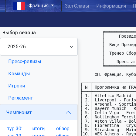
Франция
Зал Славы
Информация
П
         ╒═════════════════ P F L  L A  F R A N C E ════════════════════╕

Выбор сезона
         │      Пpезидент  : Кирилл Голощёков    kurt_golka # mail.ru   │

         │                 &                                            │

         │  Вице-Пpезидент : Михаил Сирота       orphan_s # mail.ru     │

         │                 &                                            │

         │  Тpенеp Сбоpной : Александр Сесса     fp_all # sessa.dp.ua   │

         │                 &                                            │

Пресс-релизы
         │     Пресс-атташе: ищем желающих                              │

         ╘══════════════════════════════════════════════════════════════╛

Команды
      ФП. Франция. Кубок. 1/2 финала. Ответные матчи.

      ===============================================

┌───┬──────────────────
Игроки
│ N │ Программка на FRA
├───┼──────────────────
│ 1.│ Atletico Madrid -
Регламент
│ 2.│ Liverpool - Paris
│ 3.│ Arsenal - Sportin
│ 4.│ Bayern Munich - R
Чемпионат
│ 5.│ Celta Vigo - Frei
│ 6.│ Nottingham Forest
│ 7.│ Aston Villa - Bol
│ 8.│ Fiorentina - Crys
тур
30:
итоги,
обзор
│ 9.│ Strasbourg - Main
│10.│ AEK Athens - Rayo
тур
29:
итоги,
обзор