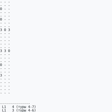
- - -

- - -

0 - -

- - -

- - -

0 - -

- - -

- - -

3 0 3

- - -

- - -

- - -

- - -

- - -

3 3 0

- - -

- - -

- - -

0 - -

- - -

- - -

3 - -

- - -

- - -

- - -

- - -

- - -

---------------

 L1   4 (туры 4-7)

 L1   3 (туры 4-6)
