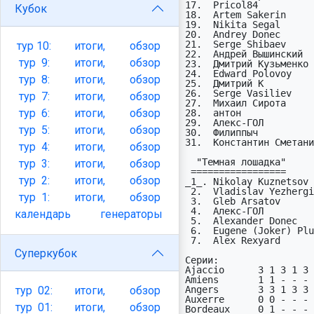
17.  Pricol84          
Кубок
18.  Artem Sakerin     
19.  Nikita Segal      
20.  Andrey Donec      
21.  Serge Shibaev     
тур
10:
итоги,
обзор
22.  Андрей Вышинский  
тур
9:
итоги,
обзор
23.  Дмитрий Кузьменко 
24.  Edward Polovoy    
тур
8:
итоги,
обзор
25.  Дмитрий К         
26.  Serge Vasiliev    
тур
7:
итоги,
обзор
27.  Михаил Сирота     
тур
6:
итоги,
обзор
28.  антон             
29.  Алекс-ГОЛ         
тур
5:
итоги,
обзор
30.  Филиппыч          
31.  Константин Сметани
тур
4:
итоги,
обзор
  "Темная лошадка"

тур
3:
итоги,
обзор
 =================                     раз тур/рез                   из

тур
2:
итоги,
обзор
_1_. Nikolay Kuznetsov 
 2.  Vladislav Yezhergin   Nancy        3  4/1,7/XX                  21

тур
1:
итоги,
обзор
 3.  Gleb Arsatov          Angers       2  5/2,8/2                   11

 4.  Алекс-ГОЛ             Le Havre     1  1/X                       31

календарь
генераторы
 5.  Alexander Donec       Ajaccio      1  6/X                        8

 6.  Eugene (Joker) Plugin PSG          1  5/X                        8

 7.  Alex Rexyard          Laval        1  6/1                        8

Суперкубок
Серии:

Ajaccio      3 1 3 1 3 
Amiens       1 1 - - - 
тур
02:
итоги,
обзор
Angers       3 3 1 3 3 
Auxerre      0 0 - - - 
тур
01:
итоги,
обзор
Bordeaux     0 1 - - - 