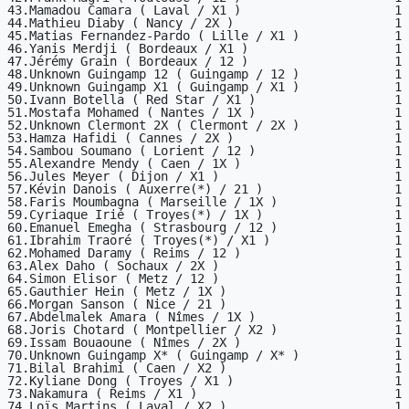
43.Mamadou Camara ( Laval / X1 )                     1

44.Mathieu Diaby ( Nancy / 2X )                      1

45.Matias Fernandez-Pardo ( Lille / X1 )             1

46.Yanis Merdji ( Bordeaux / X1 )                    1

47.Jérémy Grain ( Bordeaux / 12 )                    1

48.Unknown Guingamp 12 ( Guingamp / 12 )             1

49.Unknown Guingamp X1 ( Guingamp / X1 )             1

50.Ivann Botella ( Red Star / X1 )                   1

51.Mostafa Mohamed ( Nantes / 1X )                   1

52.Unknown Clermont 2X ( Clermont / 2X )             1

53.Hamza Hafidi ( Cannes / 2X )                      1

54.Sambou Soumano ( Lorient / 12 )                   1

55.Alexandre Mendy ( Caen / 1X )                     1

56.Jules Meyer ( Dijon / X1 )                        1

57.Kévin Danois ( Auxerre(*) / 21 )                  1

58.Faris Moumbagna ( Marseille / 1X )                1

59.Cyriaque Irié ( Troyes(*) / 1X )                  1

60.Emanuel Emegha ( Strasbourg / 12 )                1

61.Ibrahim Traoré ( Troyes(*) / X1 )                 1

62.Mohamed Daramy ( Reims / 12 )                     1

63.Alex Daho ( Sochaux / 2X )                        1

64.Simon Elisor ( Metz / 12 )                        1

65.Gauthier Hein ( Metz / 1X )                       1

66.Morgan Sanson ( Nice / 21 )                       1

67.Abdelmalek Amara ( Nîmes / 1X )                   1

68.Joris Chotard ( Montpellier / X2 )                1

69.Issam Bouaoune ( Nîmes / 2X )                     1

70.Unknown Guingamp X* ( Guingamp / X* )             1

71.Bilal Brahimi ( Caen / X2 )                       1

72.Kyliane Dong ( Troyes / X1 )                      1

73.Nakamura ( Reims / X1 )                           1

74.Loïs Martins ( Laval / X2 )                       1
