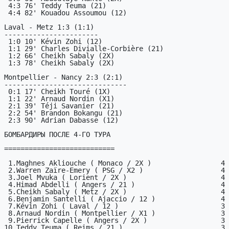
 4:3 76' Teddy Teuma (21)

 4:4 82' Kouadou Assoumou (12)

Laval - Metz 1:3 (1:1)

-----------------------

 1:0 10' Kévin Zohi (12)

 1:1 29' Charles Divialle-Corbière (21)

 1:2 66' Cheikh Sabaly (2X)

 1:3 78' Cheikh Sabaly (2X)

Montpellier - Nancy 2:3 (2:1)

------------------------------

 0:1 17' Cheikh Touré (1X)

 1:1 22' Arnaud Nordin (X1)

 2:1 39' Téji Savanier (21)

 2:2 54' Brandon Bokangu (21)

 2:3 90' Adrian Dabasse (12)

БОМБАРДИРЫ ПОСЛЕ 4-ГО ТУРА

===========================

 1.Maghnes Akliouche ( Monaco / 2X )                 4

 2.Warren Zaïre-Emery ( PSG / X2 )                   4

 3.Joel Mvuka ( Lorient / 2X )                       4

 4.Himad Abdelli ( Angers / 21 )                     4

 5.Cheikh Sabaly ( Metz / 2X )                       4

 6.Benjamin Santelli ( Ajaccio / 12 )                4

 7.Kévin Zohi ( Laval / 12 )                         3

 8.Arnaud Nordin ( Montpellier / X1 )                3

 9.Pierrick Capelle ( Angers / 2X )                  3

10.Teddy Teuma ( Reims / 21 )                        3
