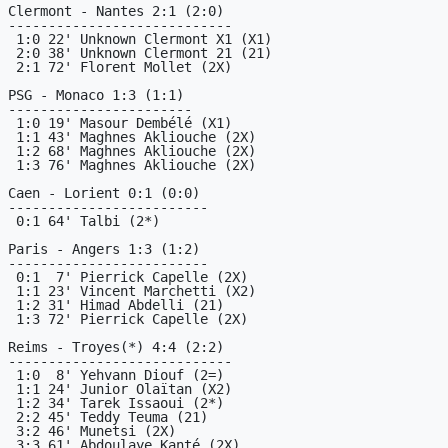
Clermont - Nantes 2:1 (2:0)

----------------------------

 1:0 22' Unknown Clermont X1 (X1)

 2:0 38' Unknown Clermont 21 (21)

 2:1 72' Florent Mollet (2X)

PSG - Monaco 1:3 (1:1)

-----------------------

 1:0 19' Masour Dembélé (X1)

 1:1 43' Maghnes Akliouche (2X)

 1:2 68' Maghnes Akliouche (2X)

 1:3 76' Maghnes Akliouche (2X)

Caen - Lorient 0:1 (0:0)

-------------------------

 0:1 64' Talbi (2*)

Paris - Angers 1:3 (1:2)

-------------------------

 0:1  7' Pierrick Capelle (2X)

 1:1 23' Vincent Marchetti (X2)

 1:2 31' Himad Abdelli (21)

 1:3 72' Pierrick Capelle (2X)

Reims - Troyes(*) 4:4 (2:2)

----------------------------

 1:0  8' Yehvann Diouf (2=)

 1:1 24' Junior Olaïtan (X2)

 1:2 34' Tarek Issaoui (2*)

 2:2 45' Teddy Teuma (21)

 3:2 46' Munetsi (2X)

 3:3 61' Abdoulaye Kanté (2X)
