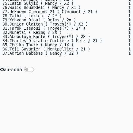
75.Ćazim Suljić ( Nancy / X2 )                       1

76.Walid Bouabdeli ( Nancy / X1 )                    1

77.Unknown Clermont 21 ( Clermont / 21 )             1

78.Talbi ( Lorient / 2* )                            1

79.Yehvann Diouf ( Reims / 2= )                      1

80.Junior Olaïtan ( Troyes(*) / X2 )                 1

81.Tarek Issaoui ( Troyes(*) / 2* )                  1

82.Munetsi ( Reims / 2X )                            1

83.Abdoulaye Kanté ( Troyes(*) / 2X )                1

84.Charles Divialle-Corbière ( Metz / 21 )           1

85.Cheikh Touré ( Nancy / 1X )                       1

86.Téji Savanier ( Montpellier / 21 )                1

87.Adrian Dabasse ( Nancy / 12 )                     1

Фан-зона