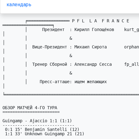
календарь
         ╒═════════════════ P F L  L A  F R A N C E 
════════════════════╕

         │      Пpезидент  : Кирилл Голощёков    kurt_golka # mail.ru   
│

         │                 &                                            
│

         │  Вице-Пpезидент : Михаил Сирота       orphan_s # mail.ru     
│

         │                 &                                            
│

         │  Тpенеp Сбоpной : Александр Сесса     fp_all # sessa.dp.ua   
│

         │                 &                                            
│

         │     Пресс-атташе: ищем желающих                              
│

╘══════════════════════════════════════════════════════
ОБЗОР МАТЧЕЙ 4-ГО ТУРА

=======================

Guingamp - Ajaccio 1:1 (1:1)

-----------------------------

 0:1 15' Benjamin Santelli (12)

 1:1 33' Unknown Guingamp 21 (21)
