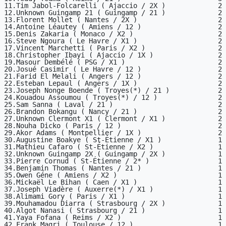
11.Tim Jabol-Folcarelli ( Ajaccio / 2X )             2

12.Unknown Guingamp 21 ( Guingamp / 21 )             2

13.Florent Mollet ( Nantes / 2X )                    2

14.Antoine Léautey ( Amiens / 12 )                   2

15.Denis Zakaria ( Monaco / X2 )                     2

16.Steve Ngoura ( Le Havre / X1 )                    2

17.Vincent Marchetti ( Paris / X2 )                  2

18.Christopher Ibayi ( Ajaccio / 1X )                2

19.Masour Dembélé ( PSG / X1 )                       2

20.Josué Casimir ( Le Havre / 12 )                   2

21.Farid El Melali ( Angers / 12 )                   2

22.Esteban Lepaul ( Angers / 1X )                    2

23.Joseph Nonge Boende ( Troyes(*) / 21 )            2

24.Kouadou Assoumou ( Troyes(*) / 12 )               2

25.Sam Sanna ( Laval / 21 )                          2

26.Brandon Bokangu ( Nancy / 21 )                    2

27.Unknown Clermont X1 ( Clermont / X1 )             2

28.Nouha Dicko ( Paris / 12 )                        2

29.Akor Adams ( Montpellier / 1X )                   2

30.Augustine Boakye ( St-Étienne / X1 )              1

31.Mathieu Cafaro ( St-Étienne / X2 )                1

32.Unknown Guingamp 2X ( Guingamp / 2X )             1

33.Pierre Cornud ( St-Étienne / 2* )                 1

34.Benjamin Thomas ( Nantes / 21 )                   1

35.Owen Géne ( Amiens / X2 )                         1

36.Mickaël Le Bihan ( Caen / X1 )                    1

37.Joseph Viadère ( Auxerre(*) / X1 )                1

38.Alimami Gory ( Paris / X1 )                       1

39.Mouhamadou Diarra ( Strasbourg / 2X )             1

40.Algot Nanasi ( Strasbourg / 21 )                  1

41.Yaya Fofana ( Reims / X2 )                        1

42.Frank Magri ( Toulouse / 12 )                     1
