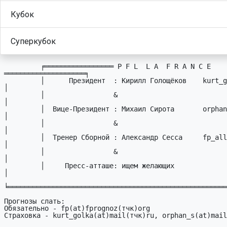
Кубок
Суперкубок
         ╒═════════════════ P F L  L A  F R A N C E 
════════════════════╕

         │      Пpезидент  : Кирилл Голощёков    kurt_golka # mail.ru   
│

         │                 &                                            
│

         │  Вице-Пpезидент : Михаил Сирота       orphan_s # mail.ru     
│

         │                 &                                            
│

         │  Тpенеp Сбоpной : Александр Сесса     fp_all # sessa.dp.ua   
│

         │                 &                                            
│

         │     Пресс-атташе: ищем желающих                              
│

╘══════════════════════════════════════════════════════
Прогнозы слать:

Обязательно - fp(at)fprognoz(тчк)org

Страховка - kurt_golka(at)mail(тчк)ru, orphan_s(at)mail