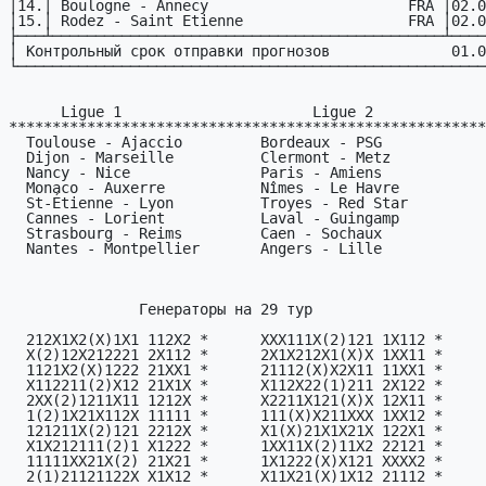
│14.│ Boulogne - Annecy                       FRA │02.0
│15.│ Rodez - Saint Etienne                   FRA │02.0
├───┴─────────────────────────────────────────────┴────
│ Контрольный срок отпpавки прогнозов              01.0
└──────────────────────────────────────────────────────
      Ligue 1                      Ligue 2

*******************************************************
  Toulouse - Ajaccio         Bordeaux - PSG

  Dijon - Marseille          Clermont - Metz

  Nancy - Nice               Paris - Amiens

  Monaco - Auxerre           Nîmes - Le Havre

  St-Étienne - Lyon          Troyes - Red Star

  Cannes - Lorient           Laval - Guingamp

  Strasbourg - Reims         Caen - Sochaux

  Nantes - Montpellier       Angers - Lille

               Генераторы на 29 тур

  212X1X2(X)1X1 112X2 *      XXX111X(2)121 1X112 *

  X(2)12X212221 2X112 *      2X1X212X1(X)X 1XX11 *

  1121X2(X)1222 21XX1 *      21112(X)X2X11 11XX1 *

  X112211(2)X12 21X1X *      X112X22(1)211 2X122 *

  2XX(2)1211X11 1212X *      X2211X121(X)X 12X11 *

  1(2)1X21X112X 11111 *      111(X)X211XXX 1XX12 *

  121211X(2)121 2212X *      X1(X)21X1X21X 122X1 *

  X1X212111(2)1 X1222 *      1XX11X(2)11X2 22121 *

  11111XX21X(2) 21X21 *      1X1222(X)X121 XXXX2 *

  2(1)21121122X X1X12 *      X11X21(X)1X12 21112 *
