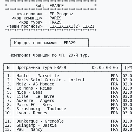
 ***************************************

 *            Subj: FRANCE             *

 ***************************************

      <заголовок> : FP_Prognoz

    <код команды> : PARIS

       <код тура> : FRA29     

  <ваши пpогнозы> : 12X12X12X1(2) 12X21

 ***************************************

   ┌────────────────────────────────┐

   │ Код для программки - FRA29     │

   └────────────────────────────────┴─────────────────

   Чемпионат Фpанции по ФП. 29-й тур.

┌───┬─────────────────────────────────────────────┬────
│ N │ Пpогpаммка тура FRA29           02.05-03.05 │ ДРМ
├───┼─────────────────────────────────────────────┼────
│ 1.│ Nantes - Marseille                      FRA │02.0
│ 2.│ Paris Saint Germain - Lorient           FRA │02.0
│ 3.│ Metz - AS Monaco                        FRA │02.0
│ 4.│ Le Mans - Reims                         FRA │02.0
│ 5.│ Nice - Lens                             FRA │02.0
│ 6.│ Lille - Le Havre                        FRA │03.0
│ 7.│ Auxerre - Angers                        FRA │03.0
│ 8.│ Paris FC - Brest                        FRA │03.0
│ 9.│ Strasbourg - Toulouse                   FRA │03.0
│10.│ Lyon - Rennes                           FRA │03.0
├───┼─────────────────────────────────────────────┼────
│11.│ Dunkerque - Grenoble                    FRA │02.0
│12.│ Guingamp - Bastia                       FRA │02.0
│13.│ Pau - Nancy                             FRA │02.0