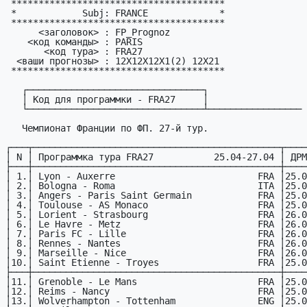
 ***************************************

 *            Subj: FRANCE             *

 ***************************************

      <заголовок> : FP_Prognoz

    <код команды> : PARIS

       <код тура> : FRA27     

  <ваши пpогнозы> : 12X12X12X1(2) 12X21

 ***************************************

   ┌────────────────────────────────┐

   │ Код для программки - FRA27     │

   └────────────────────────────────┴─────────────────

   Чемпионат Фpанции по ФП. 27-й тур.

┌───┬─────────────────────────────────────────────┬────
│ N │ Пpогpаммка тура FRA27           25.04-27.04 │ ДРМ
├───┼─────────────────────────────────────────────┼────
│ 1.│ Lyon - Auxerre                          FRA │25.0
│ 2.│ Bologna - Roma                          ITA │25.0
│ 3.│ Angers - Paris Saint Germain            FRA │25.0
│ 4.│ Toulouse - AS Monaco                    FRA │25.0
│ 5.│ Lorient - Strasbourg                    FRA │26.0
│ 6.│ Le Havre - Metz                         FRA │26.0
│ 7.│ Paris FC - Lille                        FRA │26.0
│ 8.│ Rennes - Nantes                         FRA │26.0
│ 9.│ Marseille - Nice                        FRA │26.0
│10.│ Saint Etienne - Troyes                  FRA │25.0
├───┼─────────────────────────────────────────────┼────
│11.│ Grenoble - Le Mans                      FRA │25.0
│12.│ Reims - Nancy                           FRA │25.0
│13.│ Wolverhampton - Tottenham               ENG │25.0