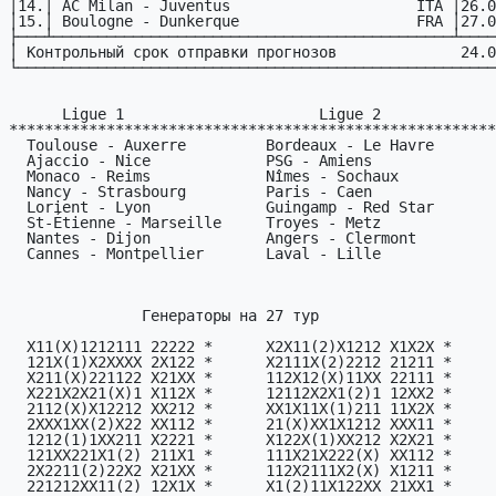
│14.│ AC Milan - Juventus                     ITA │26.0
│15.│ Boulogne - Dunkerque                    FRA │27.0
├───┴─────────────────────────────────────────────┴────
│ Контрольный срок отпpавки прогнозов              24.0
└──────────────────────────────────────────────────────
      Ligue 1                      Ligue 2

*******************************************************
  Toulouse - Auxerre         Bordeaux - Le Havre

  Ajaccio - Nice             PSG - Amiens

  Monaco - Reims             Nîmes - Sochaux

  Nancy - Strasbourg         Paris - Caen

  Lorient - Lyon             Guingamp - Red Star

  St-Étienne - Marseille     Troyes - Metz

  Nantes - Dijon             Angers - Clermont

  Cannes - Montpellier       Laval - Lille

               Генераторы на 27 тур

  X11(X)1212111 22222 *      X2X11(2)X1212 X1X2X *

  121X(1)X2XXXX 2X122 *      X2111X(2)2212 21211 *

  X211(X)221122 X21XX *      112X12(X)11XX 22111 *

  X221X2X21(X)1 X112X *      12112X2X1(2)1 12XX2 *

  2112(X)X12212 XX212 *      XX1X11X(1)211 11X2X *

  2XXX1XX(2)X22 XX112 *      21(X)XX1X1212 XXX11 *

  1212(1)1XX211 X2221 *      X122X(1)XX212 X2X21 *

  121XX221X1(2) 211X1 *      111X21X222(X) XX112 *

  2X2211(2)22X2 X21XX *      112X2111X2(X) X1211 *

  221212XX11(2) 12X1X *      X1(2)11X122XX 21XX1 *
