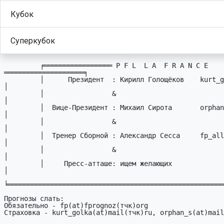
Кубок
Суперкубок
         ╒═════════════════ P F L  L A  F R A N C E 
════════════════════╕

         │      Пpезидент  : Кирилл Голощёков    kurt_golka # mail.ru   
│

         │                 &                                            
│

         │  Вице-Пpезидент : Михаил Сирота       orphan_s # mail.ru     
│

         │                 &                                            
│

         │  Тpенеp Сбоpной : Александр Сесса     fp_all # sessa.dp.ua   
│

         │                 &                                            
│

         │     Пресс-атташе: ищем желающих                              
│

╘══════════════════════════════════════════════════════
Прогнозы слать:

Обязательно - fp(at)fprognoz(тчк)org

Страховка - kurt_golka(at)mail(тчк)ru, orphan_s(at)mail