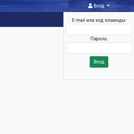
Вход
E-mail или код команды:
Фан-зона
Пароль:
Вход