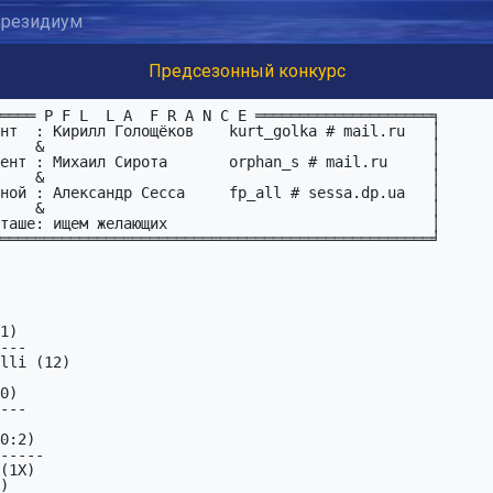
резидиум
Предсезонный конкурс