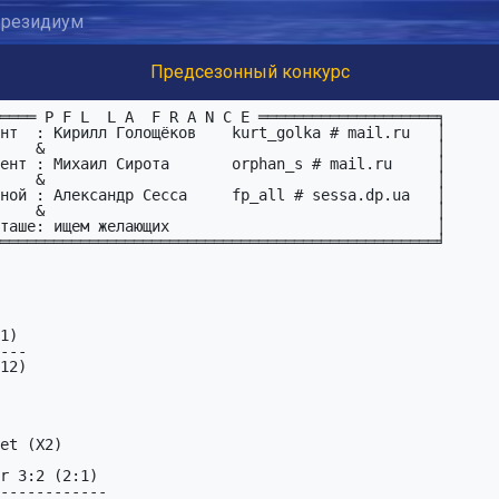
резидиум
Предсезонный конкурс