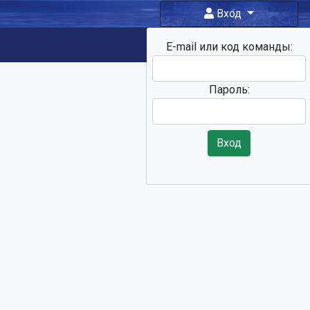
Вход
E-mail или код команды:
Фан-зона
Пароль:
Вход