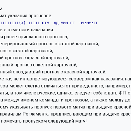
.

т указания прогнозов:
11111111(X) 11111 ОТМ  ДД МММ ГГ  ЧЧ:ММ:ГГ
е отметки и наказания:

ия ранее присланного прогноза;

генерированный прогноз с желтой карточкой;

ноз с желтой карточкой;

й прогноз с красной карточкой;

нный прогноз с желтой карточкой;

енный опоздавший прогноз с красной карточкой.

тки, не интерпретирующиеся сервером как наказания, напри
зов может слегка отличаться от приведенного, например, 
ты, в том числе русские, однако, следует соблюдать ФП-с
ла между именем команды и прогнозом, а также между доп
ому указывать пропуск первого матча при выдаче красной к
 правилам Регламента, предписывающим при выдаче красн
 помечать пропуском следующий матч!
