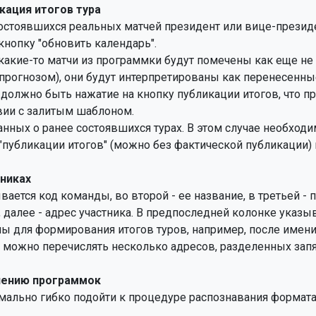
кация итогов тура
состоявшихся реальных матчей президент или вице-презид
кнопку "обновить календарь".

какие-то матчи из программки будут помечены как еще не
прогнозом), они будут интерпретированы как перенесенные
олжно быть нажатие на кнопку публикации итогов, что пр
вии с залитым шаблоном.

ных о ранее состоявшихся турах. В этом случае необходи
"публикации итогов" (можно без фактической публикации) и
никах
ается код команды, во второй - ее название, в третьей - п
, далее - адрес участника. В предпоследней колонке указ
ы для формирования итогов туров, например, после имени 
а можно перечислять несколько адресов, разделенных запят
лению программок
мально гибко подойти к процедуре распознавания формата