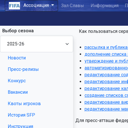
Ассоциация
Зал Славы
Информация
П
Выбор сезона
Как пользоваться серв
рассылка и публик
дополнение списка
Новости
утверждение и публ
автоматизированно
Пресс-релизы
редактирование со
Конкурс
редактирование ин
редактирование ка
Вакансии
создание списков 
редактирование ви
Квоты игроков
редактирование ма
История SFP
Для пресс-атташе федер
Инструкция