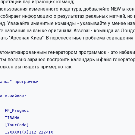
пользования измененного кода тура, добавляйте NEW в конц
 собирает информацию о результатах реальных матчей, но п
втоматизированным генератором программок - это избавит
ты полезно заранее построить календарь и файл генераторо
а е-мейлом:
