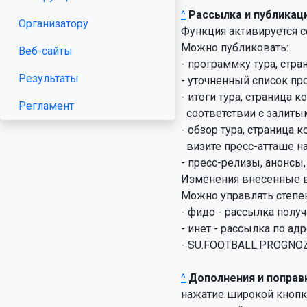
^
Рассылка и публикац
Организатору
Функция активируется с
Можно публиковать:

Веб-сайты
- программку тура, стра
Результаты
- уточненный список про
- итоги тура, страница 
Регламент
  соответствии с залитым шаблоном и актуальными данными);

- обзор тура, страница 
  визите пресс-атташе на страницу тура после публикации итогов;

- пресс-релизы, анонсы
Изменения внесенные в 
Можно управлять степен
- фидо - рассылка получ
- инет - рассылка по ад
- SU.FOOTBALL.PROGNOZ 
^
Дополнения и поправ
нажатие широкой кнопки