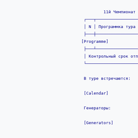
         11й Чемпионат Албании по ФyтболПpогнозy

 ┌───┬─────────────────────────────────────────────┬─────┐

 │ N │ Пpогpаммка тура [TourCode]      [__Dates__] │ ДРМ │

 ├───┼─────────────────────────────────────────────┼─────┤

[Programme]

 ├───┴─────────────────────────────────────────────┴─────┤

 │ Контрольный сpок отпpавки пpогнозов             [Srok]│

 └───────────────────────────────────────────────────────┘

 В туре встречаются:

 [Calendar]

 Генераторы:
