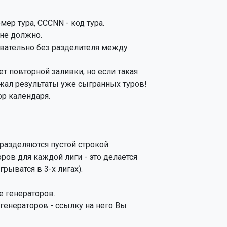
мер тура, CCCNN - код тура.

не должно.

вательно без разделителя между 
т повторной заливки, но если такая

ал результаты уже сыгранных туров!

р календаря.

разделяются пустой строкой.

ов для каждой лиги - это делается

ыватся в 3-х лигах).

 генераторов.

енераторов - ссылку на него Вы 