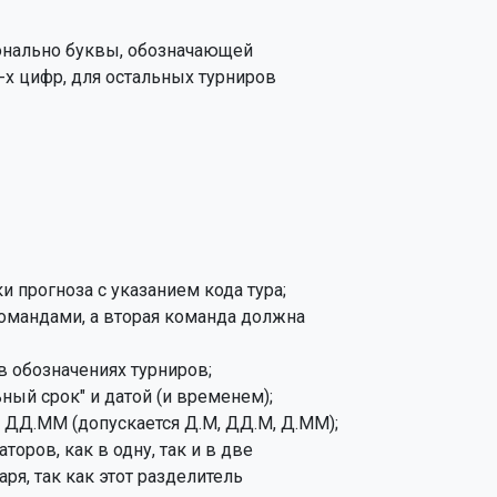
онально буквы, обозначающей

 прогноза с указанием кода тура;

омандами, а вторая команда должна

 обозначениях турниров;

ый срок" и датой (и временем);

 ДД.ММ (допускается Д.М, ДД.М, Д.ММ);

ров, как в одну, так и в две
