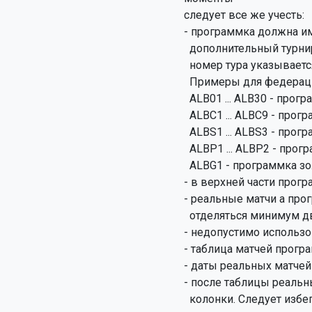
следует все же учесть:

- программка должна им
  дополнительный турнир, кода тура. Для чемпионата код тура должен состоять из 2-х цифр, для остальных турниров

  номер тура указывается 1-й цифрой.

  Примеры для федерации Албании:

  ALB01 ... ALB30 - программки чемпионата

  ALBC1 ... ALBC9 - программки кубка

  ALBS1 ... ALBS3 - программки суперкубка

  ALBP1 ... ALBP2 - программки плей-офф

  ALBG1 - программка золотого матча

- в верхней части прог
- реальные матчи а про
  отделяться минимум двумя пробелами от обозначения турнира;

- недопустимо использо
- таблица матчей прогр
- даты реальных матчей
- после таблицы реальны
  колонки. Следует избегать использования разделителя " - " после указания календаря, так как этот разделитель
