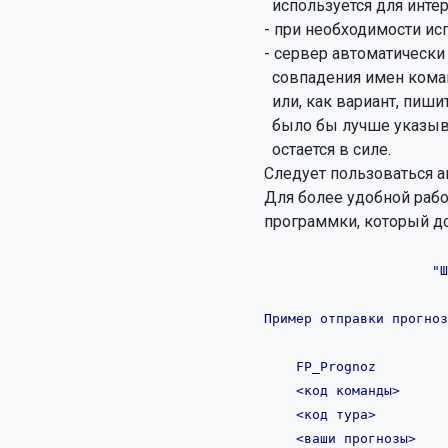
  используется для интерпретации пар играющих команд;

- при необходимости ис
- сервер автоматически
  совпадения имен команд. Уважайте именитые команды - указывайте у менее известных город после названии команды,

  или, как вариант, пишите названия на языке оригинала: Arsenal - команда из Лондона, Арсенал - из Киева, хотя

  было бы лучше указывать "Арсенал Киев". В перспесктиве проблема совпадения имен исчезнет, но пока это пожелание

  остается в силе.

Следует пользоваться а
Для более удобной рабо
                     "Шапка" программки

Пример отправки прогноз
    FP_Prognoz           FP_Prognoz

    <код команды>        TIRANA

    <код тypа>           [TourCode]

    <ваши пpогнозы>      12XXXX1(X)112 222<1X
