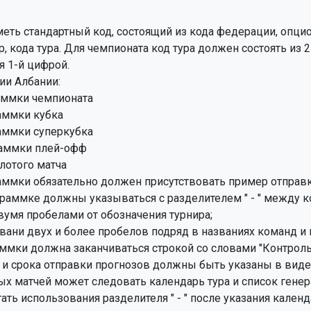
еть стандартный код, состоящий из кода федерации, опци
раммки обязательно должен присутствовать пример отправки
граммке должны указываться с разделителем " - " между к
вани двух и более пробелов подряд в названиях команд и в
аммки должна заканчиваться строкой со словами "Контрольн
 и срока отправки прогнозов должны быть указаны в виде
х матчей может следовать календарь тура и список генерато