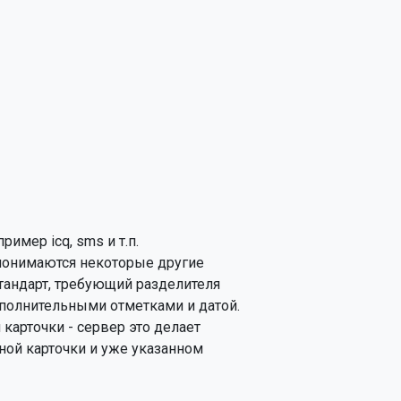
мер icq, sms и т.п.

понимаются некоторые другие

тандарт, требующий разделителя

олнительными отметками и датой.

арточки - сервер это делает

ой карточки и уже указанном
