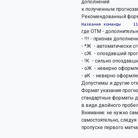
дополнений

к полученным прогнозам
Рекомендованный форма
Название команды     11
где ОТМ - дополнительны
- !!! - признак дополнен
- *Ж  - автоматически с
- cЖ  - опоздавший прог
- !К  - сильно опоздавши
- oЖ  - неверно оформле
- aК  - неверно оформл
Допустимы и другие отме
Формат указания прогно
стандартные форматы да
в виде двойного пробе
Внимание: не нужно сам
самостоятельно, следуя
пропуске первого матча