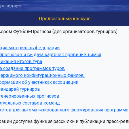
резидиум
Предсезонный конкурс
ером Футбол-Прогноза (для организаторов турниров)
ация материалов федерации
 прогнозов и выдача карточек провинившимся
икация итогов тура
е создание программок туров
держимого конфигурационных файлов:
формации об участниках ассоциации
лендарей турниров
сгенерированных прогнозов
ртуальных составов команд
кетов для автоматизированного формирования программок
аций доступна функция рассылки и публикации пресс-релиз