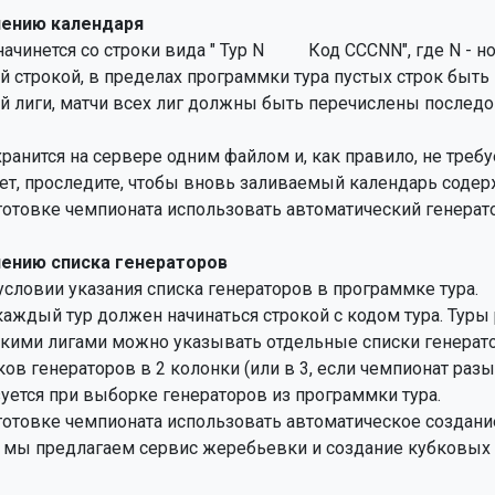
лению календаря
инется со строки вида " Тур N          Код CCCNN", где N - но
й строкой, в пределах программки тура пустых строк быть 
й лиги, матчи всех лиг должны быть перечислены последо
анится на сервере одним файлом и, как правило, не требуе
т, проследите, чтобы вновь заливаемый календарь содерж
отовке чемпионата использовать автоматический генерато
ению списка генераторов
условии указания списка генераторов в программке тура.

каждый тур должен начинаться строкой с кодом тура. Туры 
кими лигами можно указывать отдельные списки генератор
в генераторов в 2 колонки (или в 3, если чемпионат разыгр
уется при выборке генераторов из программки тура.

отовке чемпионата использовать автоматическое создание
мы предлагаем сервис жеребьевки и создание кубковых г