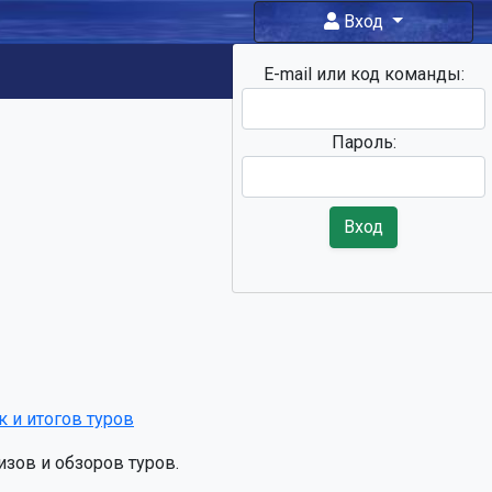
Вход
E-mail или код команды:
Фан-
зона
Пароль:
Вход
 и итогов туров
ов и обзоров туров.
