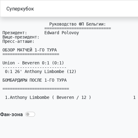
Суперкубок
                   Руководство ФП Бельгии:

                 ===========================

Президент:       Edward Polovoy

Вице-президент:  

Пресс-атташе:    

ОБЗОР МАТЧЕЙ 1-ГО ТУРА

=======================

Union - Beveren 0:1 (0:1)

--------------------------

 0:1 26' Anthony Limbombe (12)

БОМБАРДИРЫ ПОСЛЕ 1-ГО ТУРА

===========================

 1.Anthony Limbombe ( Beveren / 12 )                 1

Фан-зона