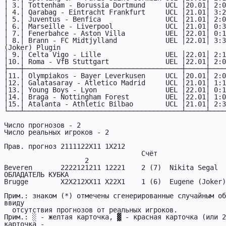
│ 3.│ Tottenham - Borussia Dortmund     UCL │20.01│ 2:0
│ 4.│ Qarabag - Eintracht Frankfurt     UCL │21.01│ 3:2
│ 5.│ Juventus - Benfica                UCL │21.01│ 2:0
│ 6.│ Marseille - Liverpool             UCL │21.01│ 0:3
│ 7.│ Fenerbahce - Aston Villa          UEL │22.01│ 0:1
│ 8.│ Brann - FC Midtjylland            UEL │22.01│ 3:3
(Joker) Plugin

│ 9.│ Celta Vigo - Lille                UEL │22.01│ 2:1
│10.│ Roma - VfB Stuttgart              UEL │22.01│ 2:0
├───┼───────────────────────────────────────┼─────┼────
│11.│ Olympiakos - Bayer Leverkusen     UCL │20.01│ 2:0
│12.│ Galatasaray - Atletico Madrid     UCL │21.01│ 1:1
│13.│ Young Boys - Lyon                 UEL │22.01│ 0:1
│14.│ Braga - Nottingham Forest         UEL │22.01│ 1:0
│15.│ Atalanta - Athletic Bilbao        UCL │21.01│ 2:3
└───┴───────────────────────────────────────┴─────┴────
Число прогнозов - 2           

Число реальных игроков - 2           

Прав. прогноз 2111122X11 1X212

                                  Счёт

                    2

Beveren       2222121211 12221    2 (7)  Nikita Segal           
ОБЛАДАТЕЛЬ КУБКА

Brugge        X2X212XX11 X22X1    1 (6)  Eugene (Joker)
Прим.: знаком (*) отмечены сгенерированные случайным об
ввиду

  отсутствия прогнозов от реальных игроков.

Прим.: ░ - желтая карточка, ▓ - красная карточка (или 2
карточка -
