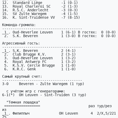
12.  Standard Liège         -1 (0-1)

13.  Royal Charleroi SC     -2 (1-3)

14.  R.S.C. Anderlecht      -3 (0-3)

15.  SV Zulte Waregem       -4 (1-5)

16.  K. Sint-Truidense VV   -7 (8-15)

Команда-громила:

--------------------------------------

_1_. Oud-Heverlee Leuven    1 (6-1) В гостях:  0 (0-0)

 2.  S.K. Beveren           1 (3-0) В гостях:  0 (0-0)

Агрессивный гость:

--------------------------------------

_1_. S.K. Beveren           2 (4-1)

 2.  Club Brugge K.V.       2 (3-1)

 3.  Oud-Heverlee Leuven    1 (3-2)

 4.  Royal Antwerp FC       1 (3-2)

 5.  K.S.V. Cercle Brugge   1 (1-0)

 6.  K.R.C. Genk            1 (1-0)

Самый крупный счет:

--------------------------------------

3-0     Beveren - Zulte Waregem (1 тур)

  с учётом игр с генераторами:

6-1(*)  OH Leuven - Sint-Truiden (3 тур)

  "Темная лошадка"

 =================                       раз тур/рез                   
из

_1_. Филиппыч              OH Leuven      4  2/X,5/221                 
25
