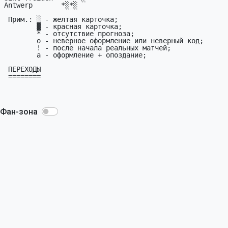
Antwerp       *░*░

 Прим.: ░ - желтая карточка;

        ▓ - красная карточка;

        * - отсутствие пpогноза;

        o - неверное оформление или неверный код;

        ! - после начала pеальных матчей;

        а - офоpмление + опоздание;

 ПЕРЕХОДЫ

 ========

Фан-зона