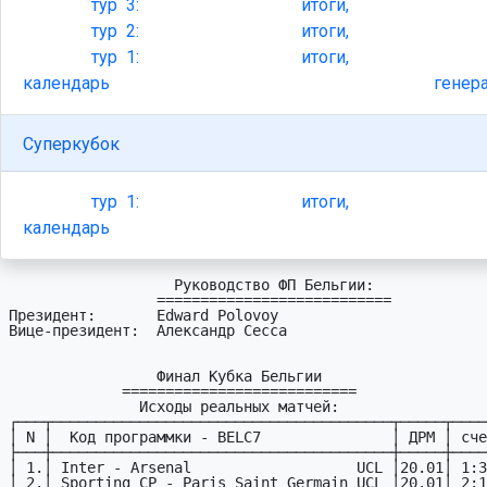
тур
3:
итоги,
тур
2:
итоги,
тур
1:
итоги,
календарь
генер
Суперкубок
тур
1:
итоги,
календарь
                   Руководство ФП Бельгии:

                 ===========================

Президент:       Edward Polovoy

Вице-президент:  Александр Сесса

                 Финал Кубка Бельгии

             ===========================

               Исходы реальных матчей:

┌───┬───────────────────────────────────────┬─────┬────
│ N │  Код пpогpаммки - BELC7               │ ДPМ │ сче
├───┼───────────────────────────────────────┼─────┼────
│ 1.│ Inter - Arsenal                   UCL │20.01│ 1:3
│ 2.│ Sporting CP - Paris Saint Germain UCL │20.01│ 2:1