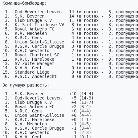
Команда-бомбардир:

--------------------------------------

_1_. Oud-Heverlee Leuven   14 (в гостях -  6, пропущено
 2.  S.K. Beveren          14 (в гостях -  5, пропущено -  4)

 3.  Club Brugge K.V.      11 (в гостях -  5, пропущено -  7)

 4.  K. Sint-Truidense VV   8 (в гостях -  3, пропущено - 15)

 5.  Royal Antwerp FC       6 (в гостях -  3, пропущено -  4)

 6.  K.V. Mechelen          4 (в гостях -  2, пропущено -  5)

 7.  K.R.C. Genk            4 (в гостях -  1, пропущено -  4)

 8.  Union Saint-Gilloise   4 (в гостях -  1, пропущено -  4)

 9.  K.S.V. Cercle Brugge   3 (в гостях -  2, пропущено -  4)

10.  K.V.C Westerlo         2 (в гостях -  0, пропущено
11.  Royal Charleroi SC     1 (в гостях -  1, пропущено
12.  K.R.C. Harelbeke       1 (в гостях -  0, пропущено
13.  SV Zulte Waregem       1 (в гостях -  0, пропущено
14.  K.A.A. Gent            0 (в гостях -  0, пропущено
15.  Standard Liège         0 (в гостях -  0, пропущено
16.  R.S.C. Anderlecht      0 (в гостях -  0, пропущено
За лучшую разность:

--------------------------------------

_1_. S.K. Beveren          +10 (14-4)

 2.  Oud-Heverlee Leuven    +5 (14-9)

 3.  Club Brugge K.V.       +4 (11-7)

 4.  Royal Antwerp FC       +2 (6-4)

 5.  K.R.C. Genk            +0 (4-4)

 6.  Union Saint-Gilloise   +0 (4-4)

 7.  K.R.C. Harelbeke       +0 (1-1)

 8.  K.V. Mechelen          -1 (4-5)

 9.  K.S.V. Cercle Brugge   -1 (3-4)

10.  K.V.C Westerlo         -1 (2-3)

11.  K.A.A. Gent            -1 (0-1)
