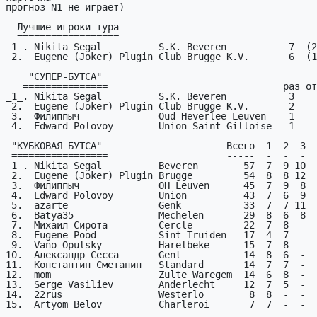
прогноз N1 не играет)

  Лучшие игроки тура

  ==================

_1_. Nikita Segal          S.K. Beveren           7  (2
 2.  Eugene (Joker) Plugin Club Brugge K.V.       6  (1:2г)

    "СУПЕР-БУТСА"

   ===============                               раз отрыв рез  из

_1_. Nikita Segal          S.K. Beveren           3    
 2.  Eugene (Joker) Plugin Club Brugge K.V.       2    1   20   30

 3.  Филиппыч              Oud-Heverlee Leuven    1    2    9   15

 4.  Edward Polovoy        Union Saint-Gilloise   1    0    8   15

 "КУБКОВАЯ БУТСА"                      Всего  1  2  3  4  5  6  7 проп

 =================                     -----  -  -  -  -  -  -  - ----

_1_. Nikita Segal          Beveren        57  7  9 10  
 2.  Eugene (Joker) Plugin Brugge         54  8  8 12  8  5  7  6  (0)

 3.  Филиппыч              OH Leuven      45  7  9  8  6  9  6  -  (1)

 4.  Edward Polovoy        Union          43  7  6  9  8  5  8  -  (1)

 5.  azarte                Genk           33  7  7 11  8  -  -  -  (3)

 6.  Batya35               Mechelen       29  8  6  8  7  -  -  -  (3)

 7.  Михаил Сирота         Cercle         22  7  8  -  7  -  -  -  (4)

 8.  Eugene Pood           Sint-Truiden   17  4  7  -  6  -  -  -  (4)

 9.  Vano Opulsky          Harelbeke      15  7  8  -  -  -  -  -  (5)

10.  Александр Сесса       Gent           14  8  6  -  
11.  Константин Сметанин   Standard       14  7  7  -  
12.  mom                   Zulte Waregem  14  6  8  -  
13.  Serge Vasiliev        Anderlecht     12  7  5  -  
14.  22rus                 Westerlo        8  8  -  -  
15.  Artyom Belov          Charleroi       7  7  -  -  