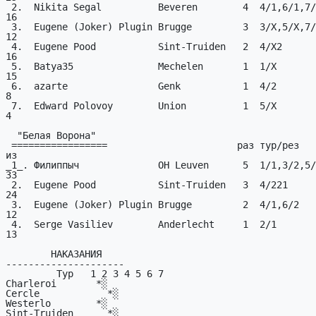
 2.  Nikita Segal          Beveren        4  4/1,6/1,7/21              
16

 3.  Eugene (Joker) Plugin Brugge         3  3/X,5/X,7/X               
12

 4.  Eugene Pood           Sint-Truiden   2  4/X2                      
16

 5.  Batya35               Mechelen       1  1/X                       
15

 6.  azarte                Genk           1  4/2                        
8

 7.  Edward Polovoy        Union          1  5/X                        
4

  "Белая Ворона"

 =================                       раз тур/рез                   
из

_1_. Филиппыч              OH Leuven      5  1/1,3/2,5/1,6/22   
33

 2.  Eugene Pood           Sint-Truiden   3  4/221                     
24

 3.  Eugene (Joker) Plugin Brugge         2  4/1,6/2                   
12

 4.  Serge Vasiliev        Anderlecht     1  2/1                       
13

        HАКАЗАHИЯ

---------------------

         Тур   1 2 3 4 5 6 7

Charleroi       *░        

Cercle            *░      

Westerlo        *░        

Sint-Truiden      *░      
