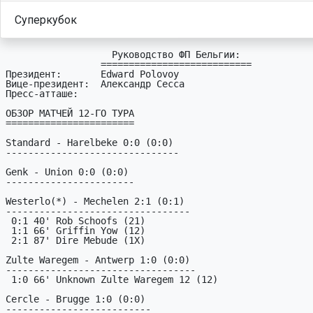
Суперкубок
                   Руководство ФП Бельгии:

                 ===========================

Президент:       Edward Polovoy

Вице-президент:  Александр Сесса

Пресс-атташе:    

ОБЗОР МАТЧЕЙ 12-ГО ТУРА

=======================

Standard - Harelbeke 0:0 (0:0)

-------------------------------

Genk - Union 0:0 (0:0)

-----------------------

Westerlo(*) - Mechelen 2:1 (0:1)

---------------------------------

 0:1 40' Rob Schoofs (21)

 1:1 66' Griffin Yow (12)

 2:1 87' Dire Mebude (1X)

Zulte Waregem - Antwerp 1:0 (0:0)

----------------------------------

 1:0 66' Unknown Zulte Waregem 12 (12)

Cercle - Brugge 1:0 (0:0)

--------------------------
