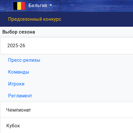
Бельгия
Предсезонный конкурс
Выбор сезона
Пресс-релизы
Команды
Игроки
Регламент
Чемпионат
Кубок