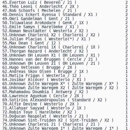
45.Éverton Luiz ( Beveren / 21 )                     2

46.Théo Leoni ( Anderlecht / 2X )                    2

47.Rob Schoofs ( Mechelen / 21 )                     2

48.Dennis Eckert Ayensa ( Standard / X1 )            2

49.Omri Gandelman ( Gent / 21 )                      2

50.Toluwalase Arokodare ( Genk / 1X )                2

51.Emile Samyn ( Harelbeke / X1 )                    2

52.Roman Neustädter ( Westerlo / X2 )                2

53.Unknown Charleroi X2 ( Charleroi / X2 )           2

54.Julian Placias ( Westerlo(*) / X1 )               2

55.Max Dean ( Gent / 12 )                            2

56.Unknown Charleroi 1X ( Charleroi / 1X )           2

57.Thorgan Hazard ( Anderlecht / X2 )                2

58.Unknown OH Leuven X1 ( OH Leuven / X1 )           2

59.Hannes van der Bruggen ( Cercle / 21 )            2

60.Unknown OH Leuven 21 ( OH Leuven / 21 )           2

61.Hugo Vetlesen ( Brugge / 2X )                     1

62.Andreas Skov Olsen ( Brugge / 1X )                1

63.Matija Frigan ( Westerlo / 12 )                   1

64.Josimar Alcócer ( Westerlo / X1 )                 1

65.Unknown Zulte Waregem X* ( Zulte Waregem / X* )   1

66.Unknown Zulte Waregem X2 ( Zulte Waregem / X2 )   1

67.Mahamadou Doumbia ( Antwerp / X2 )                1

68.Lawrence Agyekum ( Cercle / 2X )                  1

69.Sotirios Alexandropoulos ( Standard / X2 )        1

70.Alfie Devine ( Westerlo / 2X )                    1

71.Allahyar Sayyad ( Westerlo / 1X )                 1

72.Robin Toye ( Harelbeke / X2 )                     1

73.Doğucan Haspolat ( Westerlo / 21 )                1

74.Unknown Sint-Truiden X2 ( Sint-Truiden / X2 )     1

75.Unknown Charleroi 21 ( Charleroi / 21 )           1

76.Unknown Zulte Waregem 1* ( Zulte Waregem / 1* )   1
