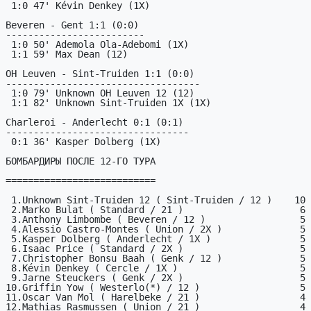
 1:0 47' Kévin Denkey (1X)

Beveren - Gent 1:1 (0:0)

-------------------------

 1:0 50' Ademola Ola-Adebomi (1X)

 1:1 59' Max Dean (12)

OH Leuven - Sint-Truiden 1:1 (0:0)

-----------------------------------

 1:0 79' Unknown OH Leuven 12 (12)

 1:1 82' Unknown Sint-Truiden 1X (1X)

Charleroi - Anderlecht 0:1 (0:1)

---------------------------------

 0:1 36' Kasper Dolberg (1X)

БОМБАРДИРЫ ПОСЛЕ 12-ГО ТУРА

===========================

 1.Unknown Sint-Truiden 12 ( Sint-Truiden / 12 )    10

 2.Marko Bulat ( Standard / 21 )                     6

 3.Anthony Limbombe ( Beveren / 12 )                 5

 4.Alessio Castro-Montes ( Union / 2X )              5

 5.Kasper Dolberg ( Anderlecht / 1X )                5

 6.Isaac Price ( Standard / 2X )                     5

 7.Christopher Bonsu Baah ( Genk / 12 )              5

 8.Kévin Denkey ( Cercle / 1X )                      5

 9.Jarne Steuckers ( Genk / 2X )                     5

10.Griffin Yow ( Westerlo(*) / 12 )                  5

11.Oscar Van Mol ( Harelbeke / 21 )                  4

12.Mathias Rasmussen ( Union / 21 )                  4
