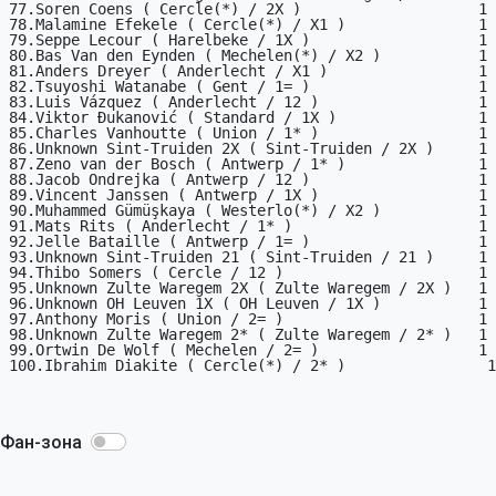
77.Soren Coens ( Cercle(*) / 2X )                    1

78.Malamine Efekele ( Cercle(*) / X1 )               1

79.Seppe Lecour ( Harelbeke / 1X )                   1

80.Bas Van den Eynden ( Mechelen(*) / X2 )           1

81.Anders Dreyer ( Anderlecht / X1 )                 1

82.Tsuyoshi Watanabe ( Gent / 1= )                   1

83.Luis Vázquez ( Anderlecht / 12 )                  1

84.Viktor Đukanović ( Standard / 1X )                1

85.Charles Vanhoutte ( Union / 1* )                  1

86.Unknown Sint-Truiden 2X ( Sint-Truiden / 2X )     1

87.Zeno van der Bosch ( Antwerp / 1* )               1

88.Jacob Ondrejka ( Antwerp / 12 )                   1

89.Vincent Janssen ( Antwerp / 1X )                  1

90.Muhammed Gümüşkaya ( Westerlo(*) / X2 )           1

91.Mats Rits ( Anderlecht / 1* )                     1

92.Jelle Bataille ( Antwerp / 1= )                   1

93.Unknown Sint-Truiden 21 ( Sint-Truiden / 21 )     1

94.Thibo Somers ( Cercle / 12 )                      1

95.Unknown Zulte Waregem 2X ( Zulte Waregem / 2X )   1

96.Unknown OH Leuven 1X ( OH Leuven / 1X )           1

97.Anthony Moris ( Union / 2= )                      1

98.Unknown Zulte Waregem 2* ( Zulte Waregem / 2* )   1

99.Ortwin De Wolf ( Mechelen / 2= )                  1

100.Ibrahim Diakite ( Cercle(*) / 2* )                1

Фан-зона