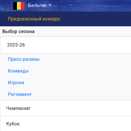
Бельгия
Предсезонный конкурс
Выбор сезона
Пресс-релизы
Команды
Игроки
Регламент
Чемпионат
Кубок