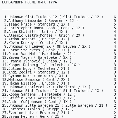
БОМБАРДИРЫ ПОСЛЕ 8-ГО ТУРА

===========================

 1.Unknown Sint-Truiden 12 ( Sint-Truiden / 12 )     6

 2.Anthony Limbombe ( Beveren / 12 )                 5

 3.Isaac Price ( Standard / 2X )                     5

 4.Christopher Bonsu Baah ( Genk / 12 )              5

 5.Anan Khalaili ( Union / 1X )                      4

 6.Alessio Castro-Montes ( Union / 2X )              4

 7.Ardon Jashari ( Brugge / X2 )                     4

 8.Kévin Denkey ( Cercle / 1X )                      4

 9.Unknown OH Leuven 2X ( OH Leuven / 2X )           4

10.Jarne Steuckers ( Genk / 2X )                     4

11.Oscar Van Mol ( Harelbeke / 21 )                  3

12.Zaven Yagan ( Harelbeke / 2X )                    3

13.Franjo Ivanović ( Union / 12 )                    3

14.Kasper Dolberg ( Anderlecht / 1X )                3

15.Julien Ngoy ( Mechelen / X1 )                     3

16.Andi Zeqiri ( Standard / 12 )                     3

17.Gyrano Kerk ( Antwerp / X1 )                      3

18.Matisse Samoise ( Gent / 2X )                     3

19.Håkan Nilsson ( Brugge / X1 )                     3

20.Unknown Charleroi 2X ( Charleroi / 2X )           3

21.Unknown Sint-Truiden 1X ( Sint-Truiden / 1X )     3

22.Robbe Santens ( Harelbeke / 12 )                  3

23.Griffin Yow ( Westerlo(*) / 12 )                  3

24.Andri Guðjohnsen ( Gent / 1X )                    3

25.Unknown Zulte Waregem 21 ( Zulte Waregem / 21 )   2

26.Christos Tzolis ( Brugge / 12 )                   2

27.Éverton Luiz ( Beveren / 21 )                     2

28.Bryan Heynen ( Genk / 21 )                        2
