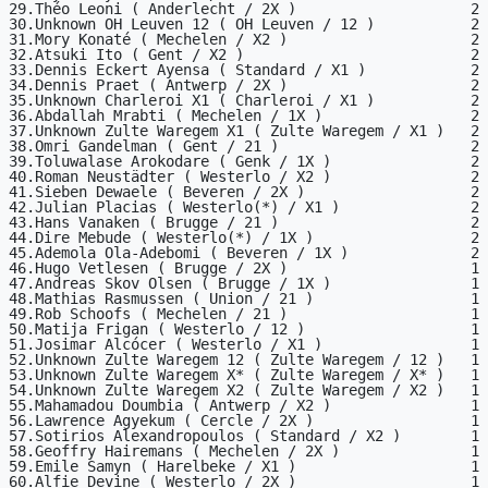
29.Théo Leoni ( Anderlecht / 2X )                    2

30.Unknown OH Leuven 12 ( OH Leuven / 12 )           2

31.Mory Konaté ( Mechelen / X2 )                     2

32.Atsuki Ito ( Gent / X2 )                          2

33.Dennis Eckert Ayensa ( Standard / X1 )            2

34.Dennis Praet ( Antwerp / 2X )                     2

35.Unknown Charleroi X1 ( Charleroi / X1 )           2

36.Abdallah Mrabti ( Mechelen / 1X )                 2

37.Unknown Zulte Waregem X1 ( Zulte Waregem / X1 )   2

38.Omri Gandelman ( Gent / 21 )                      2

39.Toluwalase Arokodare ( Genk / 1X )                2

40.Roman Neustädter ( Westerlo / X2 )                2

41.Sieben Dewaele ( Beveren / 2X )                   2

42.Julian Placias ( Westerlo(*) / X1 )               2

43.Hans Vanaken ( Brugge / 21 )                      2

44.Dire Mebude ( Westerlo(*) / 1X )                  2

45.Ademola Ola-Adebomi ( Beveren / 1X )              2

46.Hugo Vetlesen ( Brugge / 2X )                     1

47.Andreas Skov Olsen ( Brugge / 1X )                1

48.Mathias Rasmussen ( Union / 21 )                  1

49.Rob Schoofs ( Mechelen / 21 )                     1

50.Matija Frigan ( Westerlo / 12 )                   1

51.Josimar Alcócer ( Westerlo / X1 )                 1

52.Unknown Zulte Waregem 12 ( Zulte Waregem / 12 )   1

53.Unknown Zulte Waregem X* ( Zulte Waregem / X* )   1

54.Unknown Zulte Waregem X2 ( Zulte Waregem / X2 )   1

55.Mahamadou Doumbia ( Antwerp / X2 )                1

56.Lawrence Agyekum ( Cercle / 2X )                  1

57.Sotirios Alexandropoulos ( Standard / X2 )        1

58.Geoffry Hairemans ( Mechelen / 2X )               1

59.Emile Samyn ( Harelbeke / X1 )                    1

60.Alfie Devine ( Westerlo / 2X )                    1
