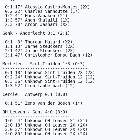
-------------------------

 0:1 17' Alessio Castro-Montes (2X)

 0:2 22' Charles Vanhoutte (1*)

 1:2 41' Hans Vanaken (21)

 1:3 57' Anan Khalaili (1X)

 2:3 70' Ardon Jashari (X2)

Genk - Anderlecht 3:1 (2:1)

----------------------------

 0:1  3' Thorgan Hazard (X2)

 1:1 13' Jarne Steuckers (2X)

 2:1 42' Jarne Steuckers (2X)

 3:1 47' Christopher Bonsu Baah (12)

Mechelen - Sint-Truiden 1:3 (0:3)

----------------------------------

 0:1 18' Unknown Sint-Truiden 2X (2X)

 0:2 24' Unknown Sint-Truiden 12 (12)

 0:3 36' Unknown Sint-Truiden 12 (12)

 1:3 52' Lion Lauberbach (12)

Cercle - Antwerp 0:1 (0:0)

---------------------------

 0:1 51' Zeno van der Bosch (1*)

OH Leuven - Gent 4:0 (3:0)

---------------------------

 1:0  4' Unknown OH Leuven X1 (X1)

 2:0 18' Unknown OH Leuven 2X (2X)

 3:0 37' Unknown OH Leuven 2X (2X)

 4:0 80' Unknown OH Leuven 2X (2X)
