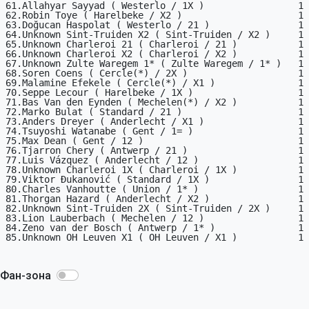
61.Allahyar Sayyad ( Westerlo / 1X )                 1

62.Robin Toye ( Harelbeke / X2 )                     1

63.Doğucan Haspolat ( Westerlo / 21 )                1

64.Unknown Sint-Truiden X2 ( Sint-Truiden / X2 )     1

65.Unknown Charleroi 21 ( Charleroi / 21 )           1

66.Unknown Charleroi X2 ( Charleroi / X2 )           1

67.Unknown Zulte Waregem 1* ( Zulte Waregem / 1* )   1

68.Soren Coens ( Cercle(*) / 2X )                    1

69.Malamine Efekele ( Cercle(*) / X1 )               1

70.Seppe Lecour ( Harelbeke / 1X )                   1

71.Bas Van den Eynden ( Mechelen(*) / X2 )           1

72.Marko Bulat ( Standard / 21 )                     1

73.Anders Dreyer ( Anderlecht / X1 )                 1

74.Tsuyoshi Watanabe ( Gent / 1= )                   1

75.Max Dean ( Gent / 12 )                            1

76.Tjarron Chery ( Antwerp / 21 )                    1

77.Luis Vázquez ( Anderlecht / 12 )                  1

78.Unknown Charleroi 1X ( Charleroi / 1X )           1

79.Viktor Đukanović ( Standard / 1X )                1

80.Charles Vanhoutte ( Union / 1* )                  1

81.Thorgan Hazard ( Anderlecht / X2 )                1

82.Unknown Sint-Truiden 2X ( Sint-Truiden / 2X )     1

83.Lion Lauberbach ( Mechelen / 12 )                 1

84.Zeno van der Bosch ( Antwerp / 1* )               1

85.Unknown OH Leuven X1 ( OH Leuven / X1 )           1

Фан-зона