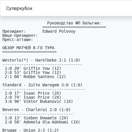
Суперкубок
                   Руководство ФП Бельгии:

                 ===========================

Президент:       Edward Polovoy

Вице-президент:  

Пресс-атташе:    

ОБЗОР МАТЧЕЙ 8-ГО ТУРА

=======================

Westerlo(*) - Harelbeke 2:1 (1:0)

----------------------------------

 1:0 20' Griffin Yow (12)

 2:0 53' Griffin Yow (12)

 2:1 88' Robbe Santens (12)

Standard - Zulte Waregem 3:0 (1:0)

-----------------------------------

 1:0 17' Isaac Price (2X)

 2:0 74' Isaac Price (2X)

 3:0 90' Viktor Đukanović (1X)

Beveren - Charleroi 2:0 (1:0)

------------------------------

 1:0 13' Sieben Dewaele (2X)

 2:0 58' Ademola Ola-Adebomi (1X)

Brugge - Union 2:3 (1:2)
