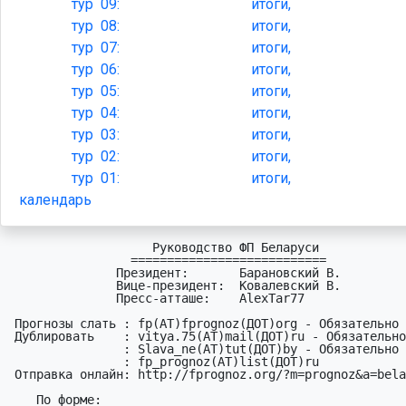
тур
09:
итоги,
тур
08:
итоги,
тур
07:
итоги,
тур
06:
итоги,
тур
05:
итоги,
тур
04:
итоги,
тур
03:
итоги,
тур
02:
итоги,
тур
01:
итоги,
календарь
                    Руководство ФП Беларуси

                 ===========================

               Президент:       Барановский В.

               Вице-президент:  Ковалевский В.

               Пресс-атташе:    AlexTar77

 Пpогнозы слать : fp(АТ)fprognoz(ДОТ)org - Обязательно

 Дyблиpовать    : vitya.75(АТ)mail(ДОТ)ru - Обязательно

                : Slava_ne(АТ)tut(ДОТ)by - Обязательно

                : fp_prognoz(АТ)list(ДОТ)ru

 Отправка онлайн: http://fprognoz.org/?m=prognoz&a=belarus&t=C07

    По фоpме:
