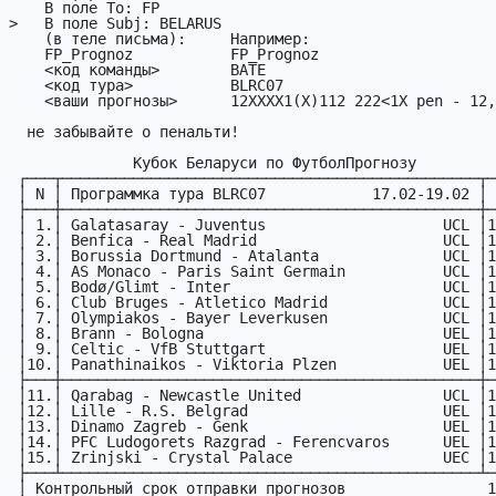
    В поле To: FP

>   В поле Subj: BELARUS

    (в теле письма):     Hапример:

    FP_Prognoz           FP_Prognoz

    <код команды>        BATE

    <код тypа>           BLRC07    

    <ваши пpогнозы>      12XXXX1(X)112 222<1X pen - 12,13,14,15,10

  не забывайте о пенальти!

              Кубок Беларуси по ФyтболПpогнозy

 ┌───┬───────────────────────────────────────────────┬─────┐

 │ N │ Пpогpаммка тура BLRC07            17.02-19.02 │ ДРМ │

 ├───┼───────────────────────────────────────────────┼─────┤

 │ 1.│ Galatasaray - Juventus                    UCL │17.02│

 │ 2.│ Benfica - Real Madrid                     UCL │17.02│

 │ 3.│ Borussia Dortmund - Atalanta              UCL │17.02│

 │ 4.│ AS Monaco - Paris Saint Germain           UCL │17.02│

 │ 5.│ Bodø/Glimt - Inter                        UCL │18.02│

 │ 6.│ Club Bruges - Atletico Madrid             UCL │18.02│

 │ 7.│ Olympiakos - Bayer Leverkusen             UCL │18.02│

 │ 8.│ Brann - Bologna                           UEL │19.02│

 │ 9.│ Celtic - VfB Stuttgart                    UEL │19.02│

 │10.│ Panathinaikos - Viktoria Plzen            UEL │19.02│

 ├───┼───────────────────────────────────────────────┼─────┤

 │11.│ Qarabag - Newcastle United                UCL │18.02│

 │12.│ Lille - R.S. Belgrad                      UEL │19.02│

 │13.│ Dinamo Zagreb - Genk                      UEL │19.02│

 │14.│ PFC Ludogorets Razgrad - Ferencvaros      UEL │19.02│

 │15.│ Zrinjski - Crystal Palace                 UEC │19.02│

 ├───┴───────────────────────────────────────────────┴─────┤

 │ Контрольный срок отправки прогнозов                16.02│
