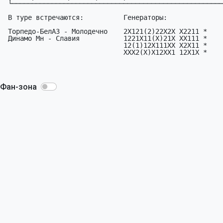
 └─────────────────────────────────────────────────────────┘

 В туре встречаются:          Генераторы:

 Торпедо-БелАЗ - Молодечно    2X121(2)22X2X X2211 *

 Динамо Мн - Славия           1221X11(X)21X XX111 *

                              12(1)12X111XX X2X11 *

                              XXX2(X)X12XX1 12X1X *

Фан-зона