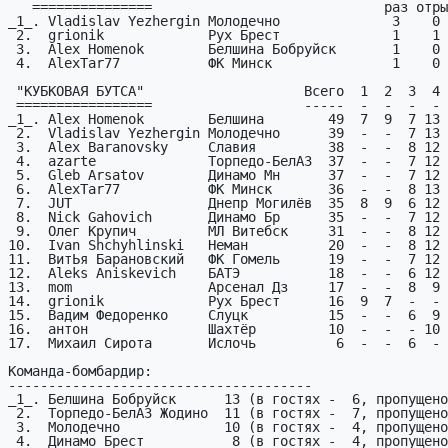
   ===============                             раз отрыв рез  из

_1_. Vladislav Yezhergin Молодечно              3    0 
 2.  grionik             Рух Брест              1    1    9   15

 3.  Alex Homenok        Белшина Бобруйск       1    0    9   15

 4.  AlexTar77           ФК Минск               1    0    8   15

 "КУБКОВАЯ БУТСА"                    Всего  1  2  3  4  5  6 проп

 =================                   -----  -  -  -  -  -  - ----

_1_. Alex Homenok        Белшина        49  7  9  7 13 
 2.  Vladislav Yezhergin Молодечно      39  -  -  7 13  9 10  (2)

 3.  Alex Baranovsky     Славия         38  -  -  8 12  8 10  (2)

 4.  azarte              Торпедо-БелАЗ  37  -  -  7 12  9  9  (2)

 5.  Gleb Arsatov        Динамо Мн      37  -  -  7 12  9  9  (2)

 6.  AlexTar77           ФК Минск       36  -  -  8 13  8  7  (2)

 7.  JUT                 Днепр Могилёв  35  8  9  6 12  -  -  (2)

 8.  Nick Gahovich       Динамо Бр      35  -  -  7 12  7  9  (2)

 9.  Олег Крупич         МЛ Витебск     31  -  -  8 12  7  4  (2)

10.  Ivan Shchyhlinski   Неман          20  -  -  8 12 
11.  ВитЬя Барановский   ФК Гомель      19  -  -  7 12 
12.  Aleks Aniskevich    БАТЭ           18  -  -  6 12 
13.  mom                 Арсенал Дз     17  -  -  8  9 
14.  grionik             Рух Брест      16  9  7  -  - 
15.  Вадим Федоренко     Слуцк          15  -  -  6  9 
16.  антон               Шахтёр         10  -  -  - 10 
17.  Михаил Сирота       Ислочь          6  -  -  6  - 
Команда-бомбардир:

--------------------------------------

_1_. Белшина Бобруйск      13 (в гостях -  6, пропущено
 2.  Торпедо-БелАЗ Жодино  11 (в гостях -  7, пропущено -  0)

 3.  Молодечно             10 (в гостях -  4, пропущено -  4)

 4.  Динамо Брест           8 (в гостях -  4, пропущено -  8)
