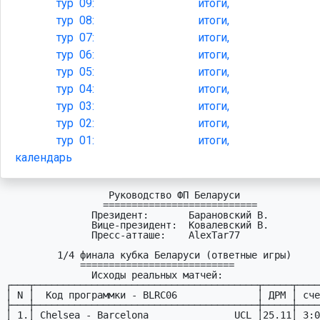
тур
09:
итоги,
тур
08:
итоги,
тур
07:
итоги,
тур
06:
итоги,
тур
05:
итоги,
тур
04:
итоги,
тур
03:
итоги,
тур
02:
итоги,
тур
01:
итоги,
календарь
                  Руководство ФП Беларуси

                 ===========================

               Президент:       Барановский В.

               Вице-президент:  Ковалевский В.

               Пресс-атташе:    AlexTar77

         1/4 финала кубка Беларуси (ответные игры)

             ===========================

               Исходы реальных матчей:

┌───┬───────────────────────────────────────┬─────┬────
│ N │  Код пpогpаммки - BLRC06              │ ДPМ │ сче
├───┼───────────────────────────────────────┼─────┼────
│ 1.│ Chelsea - Barcelona               UCL │25.11│ 3:0