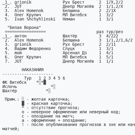
_1_. grionik             Рух Брест      2  1/X,2/2     
 2.  JUT                 Днепр Могилёв  2  1/1,2/X                    6

 3.  Alex Homenok        Белшина        2  2/1X                       6

 4.  Олег Крупич         МЛ Витебск     1  3/2                       15

 5.  Ivan Shchyhlinski   Неман          1  3/1                       15

  "Белая Ворона"

 =================                     раз тур/рез                   из

_1_. антон               Шахтёр         3  4/222       
 2.  Alex Homenok        Белшина        3  1/1,2/1,6/2               14

 3.  grionik             Рух Брест      2  2/11                       6

 4.  Вадим Федоренко     Слуцк          1  3/1                       15

 5.  mom                 Арсенал Дз     1  4/1                       15

 6.  Олег Крупич         МЛ Витебск     1  5/1                        8

 7.  JUT                 Днепр Могилёв  1  1/1                        3

        HАКАЗАHИЯ

---------------------

         Тур   1 2 3 4 5 6

ФК Витебск    *░*▓      

Ислочь              *░  

Шахтёр            *░

 Прим.: ░ - желтая карточка;

        ▓ - красная карточка;

        * - отсутствие пpогноза;

        o - неверное оформление или неверный код;

        c - опоздание на матч;

        а - офоpмление + опоздание;

        ! - после опубликования пpогнозов в эхе или начала pеальных 
матчей;
