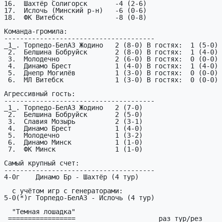
16.  Шахтёр Солигорск       -4 (2-6)

17.  Ислочь (Минский р-н)   -6 (0-6)

18.  ФК Витебск             -8 (0-8)

Команда-громила:

--------------------------------------

_1_. Торпедо-БелАЗ Жодино   2 (8-0) В гостях:  1 (5-0)

 2.  Белшина Бобруйск       2 (8-0) В гостях:  1 (4-0)

 3.  Молодечно              2 (6-0) В гостях:  0 (0-0)

 4.  Динамо Брест           1 (4-0) В гостях:  1 (4-0)

 5.  Днепр Могилёв          1 (3-0) В гостях:  0 (0-0)

 6.  МЛ Витебск             1 (3-0) В гостях:  0 (0-0)

Агрессивный гость:

--------------------------------------

_1_. Торпедо-БелАЗ Жодино   2 (7-0)

 2.  Белшина Бобруйск       2 (5-0)

 3.  Славия Мозырь          2 (3-1)

 4.  Динамо Брест           1 (4-0)

 5.  Молодечно              1 (3-2)

 6.  Динамо Минск           1 (1-0)

 7.  ФК Минск               1 (1-0)

Самый крупный счет:

--------------------------------------

4-0г    Динамо Бр - Шахтёр (4 тур)

  с учётом игр с генераторами:

5-0(*)г Торпедо-БелАЗ - Ислочь (4 тур)

  "Темная лошадка"

 =================                     раз тур/рез                   из
