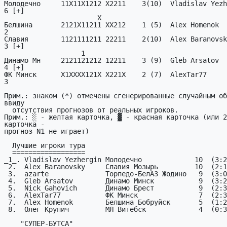
Молодечно     11X11X1212 X2211    3(10)  Vladislav Yezhergin   
6 [+] 

                       X

Белшина       2121X11211 XX212    1 (5)  Alex Homenok          
2 

Славия        1121111211 22211    2(10)  Alex Baranovsky       
3 [+] 

                   1

Динамо Мн     2121121212 12211    3 (9)  Gleb Arsatov          
4 [+]

ФК Минск      X1XXXX121X X221X    2 (7)  AlexTar77             
3

Прим.: знаком (*) отмечены сгенерированные случайным об
ввиду

  отсутствия прогнозов от реальных игроков.

Прим.: ░ - желтая карточка, ▓ - красная карточка (или 2
карточка -

прогноз N1 не играет)

  Лучшие игроки тура

  ==================

_1_. Vladislav Yezhergin Молодечно             10  (3:2
 2.  Alex Baranovsky     Славия Мозырь         10  (2:1г)

 3.  azarte              Торпедо-БелАЗ Жодино   9  (3:0д)

 4.  Gleb Arsatov        Динамо Минск           9  (3:2д)

 5.  Nick Gahovich       Динамо Брест           9  (2:3д)

 6.  AlexTar77           ФК Минск               7  (2:3г)

 7.  Alex Homenok        Белшина Бобруйск       5  (1:2д)

 8.  Олег Крупич         МЛ Витебск             4  (0:3г)

    "СУПЕР-БУТСА"
