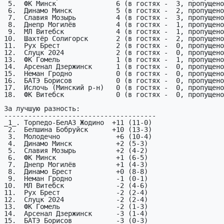
 5.  ФК Минск               6 (в гостях -  3, пропущено -  5)

 6.  Динамо Минск           5 (в гостях -  2, пропущено -  3)

 7.  Славия Мозырь          4 (в гостях -  3, пропущено -  2)

 8.  Днепр Могилёв          4 (в гостях -  1, пропущено -  3)

 9.  МЛ Витебск             4 (в гостях -  1, пропущено -  6)

10.  Шахтёр Солигорск       2 (в гостях -  2, пропущено
11.  Рух Брест              2 (в гостях -  0, пропущено
12.  Слуцк 2024             2 (в гостях -  0, пропущено
13.  ФК Гомель              1 (в гостях -  1, пропущено
14.  Арсенал Дзержинск      1 (в гостях -  0, пропущено
15.  Неман Гродно           0 (в гостях -  0, пропущено
16.  БАТЭ Борисов           0 (в гостях -  0, пропущено
17.  Ислочь (Минский р-н)   0 (в гостях -  0, пропущено
18.  ФК Витебск             0 (в гостях -  0, пропущено
За лучшую разность:

--------------------------------------

_1_. Торпедо-БелАЗ Жодино  +11 (11-0)

 2.  Белшина Бобруйск      +10 (13-3)

 3.  Молодечно              +6 (10-4)

 4.  Динамо Минск           +2 (5-3)

 5.  Славия Мозырь          +2 (4-2)

 6.  ФК Минск               +1 (6-5)

 7.  Днепр Могилёв          +1 (4-3)

 8.  Динамо Брест           +0 (8-8)

 9.  Неман Гродно           -1 (0-1)

10.  МЛ Витебск             -2 (4-6)

11.  Рух Брест              -2 (2-4)

12.  Слуцк 2024             -2 (2-4)

13.  ФК Гомель              -2 (1-3)

14.  Арсенал Дзержинск      -3 (1-4)

15.  БАТЭ Борисов           -3 (0-3)
