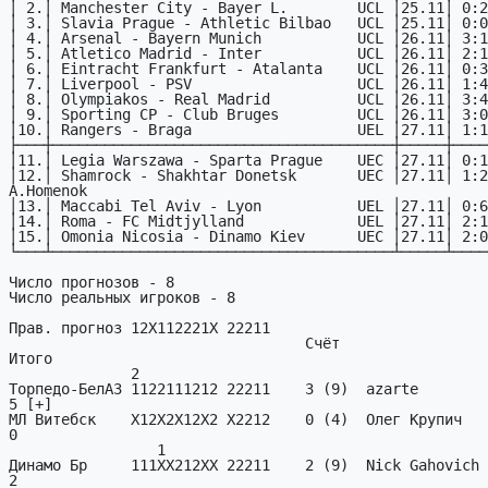
│ 2.│ Manchester City - Bayer L.        UCL │25.11│ 0:2
│ 3.│ Slavia Prague - Athletic Bilbao   UCL │25.11│ 0:0
│ 4.│ Arsenal - Bayern Munich           UCL │26.11│ 3:1
│ 5.│ Atletico Madrid - Inter           UCL │26.11│ 2:1
│ 6.│ Eintracht Frankfurt - Atalanta    UCL │26.11│ 0:3
│ 7.│ Liverpool - PSV                   UCL │26.11│ 1:4
│ 8.│ Olympiakos - Real Madrid          UCL │26.11│ 3:4
│ 9.│ Sporting CP - Club Bruges         UCL │26.11│ 3:0
│10.│ Rangers - Braga                   UEL │27.11│ 1:1
├───┼───────────────────────────────────────┼─────┼────
│11.│ Legia Warszawa - Sparta Prague    UEC │27.11│ 0:1
│12.│ Shamrock - Shakhtar Donetsk       UEC │27.11│ 1:2 
A.Homenok

│13.│ Maccabi Tel Aviv - Lyon           UEL │27.11│ 0:6
│14.│ Roma - FC Midtjylland             UEL │27.11│ 2:1
│15.│ Omonia Nicosia - Dinamo Kiev      UEC │27.11│ 2:0
└───┴───────────────────────────────────────┴─────┴────
Число прогнозов - 8           

Число реальных игроков - 8           

Прав. прогноз 12X112221X 22211

                                  Счёт                      Первый матч   
Итого

              2

Торпедо-БелАЗ 1122111212 22211    3 (9)  azarte                
5 [+]

МЛ Витебск    X12X2X12X2 X2212    0 (4)  Олег Крупич           
0

                 1

Динамо Бр     111XX212XX 22211    2 (9)  Nick Gahovich         
2
