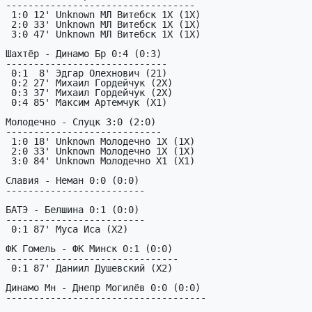
----------------------------------

 1:0 12' Unknown МЛ Витебск 1X (1X)

 2:0 33' Unknown МЛ Витебск 1X (1X)

 3:0 47' Unknown МЛ Витебск 1X (1X)

Шахтёр - Динамо Бр 0:4 (0:3)

-----------------------------

 0:1  8' Эдгар Олехнович (21)

 0:2 27' Михаил Гордейчук (2X)

 0:3 37' Михаил Гордейчук (2X)

 0:4 85' Максим Артемчук (X1)

Молодечно - Слуцк 3:0 (2:0)

----------------------------

 1:0 18' Unknown Молодечно 1X (1X)

 2:0 33' Unknown Молодечно 1X (1X)

 3:0 84' Unknown Молодечно X1 (X1)

Славия - Неман 0:0 (0:0)

-------------------------

БАТЭ - Белшина 0:1 (0:0)

-------------------------

 0:1 87' Муса Иса (X2)

ФК Гомель - ФК Минск 0:1 (0:0)

-------------------------------

 0:1 87' Даниил Душевский (X2)

Динамо Мн - Днепр Могилёв 0:0 (0:0)

------------------------------------
