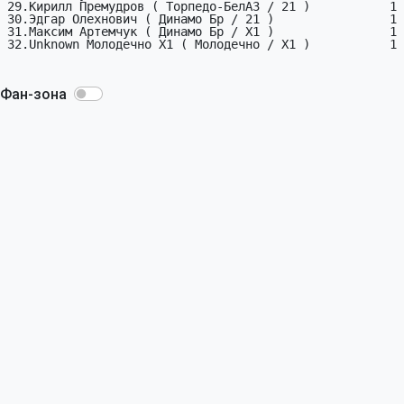
29.Кирилл Премудров ( Торпедо-БелАЗ / 21 )           1

30.Эдгар Олехнович ( Динамо Бр / 21 )                1

31.Максим Артемчук ( Динамо Бр / X1 )                1

32.Unknown Молодечно X1 ( Молодечно / X1 )           1

Фан-зона