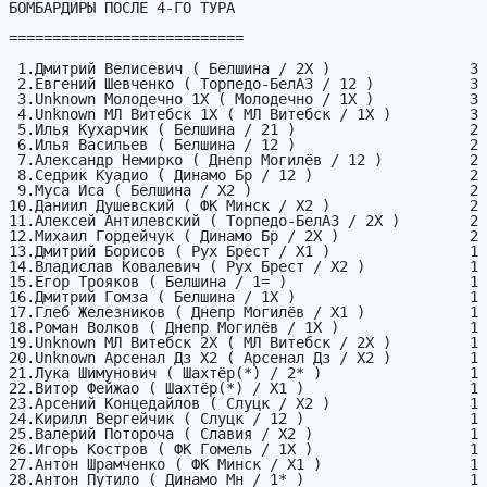
БОМБАРДИРЫ ПОСЛЕ 4-ГО ТУРА

===========================

 1.Дмитрий Велисевич ( Белшина / 2X )                3

 2.Евгений Шевченко ( Торпедо-БелАЗ / 12 )           3

 3.Unknown Молодечно 1X ( Молодечно / 1X )           3

 4.Unknown МЛ Витебск 1X ( МЛ Витебск / 1X )         3

 5.Илья Кухарчик ( Белшина / 21 )                    2

 6.Илья Васильев ( Белшина / 12 )                    2

 7.Александр Немирко ( Днепр Могилёв / 12 )          2

 8.Седрик Куадио ( Динамо Бр / 12 )                  2

 9.Муса Иса ( Белшина / X2 )                         2

10.Даниил Душевский ( ФК Минск / X2 )                2

11.Алексей Антилевский ( Торпедо-БелАЗ / 2X )        2

12.Михаил Гордейчук ( Динамо Бр / 2X )               2

13.Дмитрий Борисов ( Рух Брест / X1 )                1

14.Владислав Ковалевич ( Рух Брест / X2 )            1

15.Егор Трояков ( Белшина / 1= )                     1

16.Дмитрий Гомза ( Белшина / 1X )                    1

17.Глеб Железников ( Днепр Могилёв / X1 )            1

18.Роман Волков ( Днепр Могилёв / 1X )               1

19.Unknown МЛ Витебск 2X ( МЛ Витебск / 2X )         1

20.Unknown Арсенал Дз X2 ( Арсенал Дз / X2 )         1

21.Лука Шимунович ( Шахтёр(*) / 2* )                 1

22.Витор Фейжао ( Шахтёр(*) / X1 )                   1

23.Арсений Концедайлов ( Слуцк / X2 )                1

24.Кирилл Вергейчик ( Слуцк / 12 )                   1

25.Валерий Потороча ( Славия / X2 )                  1

26.Игорь Костров ( ФК Гомель / 1X )                  1

27.Антон Шрамченко ( ФК Минск / X1 )                 1

28.Антон Путило ( Динамо Мн / 1* )                   1
