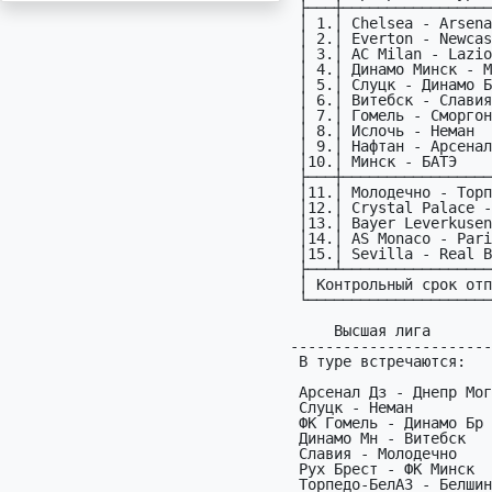
 ├───┼───────────────────────────────────────────────┼─────┤

 │ 1.│ Chelsea - Arsenal                         ENG │30.11│

 │ 2.│ Everton - Newcastle United                ENG │29.11│

 │ 3.│ AC Milan - Lazio                          ITA │29.11│

 │ 4.│ Динамо Минск - МЛ Витебск                 BLR │29.11│

 │ 5.│ Слуцк - Динамо Брест                      BLR │29.11│

 │ 6.│ Витебск - Славия                          BLR │29.11│

 │ 7.│ Гомель - Сморгонь                         BLR │29.11│

 │ 8.│ Ислочь - Неман                            BLR │29.11│

 │ 9.│ Нафтан - Арсенал Дзержинск                BLR │29.11│

 │10.│ Минск - БАТЭ                              BLR │30.11│

 ├───┼───────────────────────────────────────────────┼─────┤

 │11.│ Молодечно - Торпедо-БелАЗ                 BLR │30.11│

 │12.│ Crystal Palace - Manchester United        ENG │30.11│

 │13.│ Bayer Leverkusen - Borussia Dortmund      GER │29.11│

 │14.│ AS Monaco - Paris Saint Germain           FRA │29.11│

 │15.│ Sevilla - Real Betis                      ESP │30.11│

 ├───┴───────────────────────────────────────────────┴─────┤

 │ Контрольный срок отправки прогнозов                28.11│

 └─────────────────────────────────────────────────────────┘

     Высшая лига             

-----------------------
 В туре встречаются:

 Арсенал Дз - Днепр Могилёв

 Слуцк - Неман

 ФК Гомель - Динамо Бр

 Динамо Мн - Витебск

 Славия - Молодечно

 Рух Брест - ФК Минск

 Торпедо-БелАЗ - Белшина
