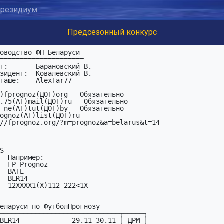
резидиум
Предсезонный конкурс
S
