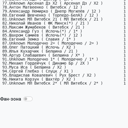
77.Unknown Арсенал Дз X2 ( Арсенал Дз / X2 )         1

78.Антон Матвеенко ( Витебск / 12 )                  1

79.Александр Немирко ( Днепр Могилёв / 12 )          1

80.Евгений Шевченко ( Торпедо-БелАЗ / 12 )           1

81.Unknown МЛ Витебск 21 ( МЛ Витебск / 21 )         1

82.Николай Иванов ( ФК Минск(*) / 21 )               1

83.Максим Жумабеков ( Витебск / 21 )                 1

84.Александр Гуз ( Ислочь(*) / 1* )                  1

85.Шахром Самиев ( Ислочь(*) / 12 )                  1

86.Евгений Земко ( Славия / 1* )                     1

87.Unknown Молодечно 2= ( Молодечно / 2= )           1

88.Олег Патоцкий ( Ислочь / X2 )                     1

89.Илья Кухарчик ( Белшина / 21 )                    1

90.Артур Слабашевич ( Белшина / X* )                 1

91.Unknown Молодечно 1* ( Молодечно / 1* )           1

92.Михаил Гордейчук ( Динамо Бр / 2X )               1

93.Муса Иса ( Белшина / X2 )                         1

94.Сергей Глебко ( Слуцк / X1 )                      1

95.Владислав Ковалевич ( Рух Брест / X2 )            1

96.Никита Корзун ( Шахтёр / X2 )                     1

97.Unknown МЛ Витебск 2* ( МЛ Витебск / 2* )         1

Фан-зона