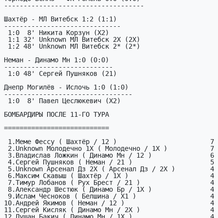
------------------------------------

Шахтёр - МЛ Витебск 1:2 (1:1)

------------------------------

 1:0  8' Никита Корзун (X2)

 1:1 32' Unknown МЛ Витебск 2X (2X)

 1:2 48' Unknown МЛ Витебск 2* (2*)

Неман - Динамо Мн 1:0 (0:0)

----------------------------

 1:0 48' Сергей Пушняков (21)

Днепр Могилёв - Ислочь 1:0 (1:0)

---------------------------------

 1:0  8' Павел Цеслюкевич (X2)

БОМБАРДИРЫ ПОСЛЕ 11-ГО ТУРА

===========================

 1.Меме Фессу ( Шахтёр / 12 )                        7

 2.Unknown Молодечно 1X ( Молодечно / 1X )           7

 3.Владислав Ложкин ( Динамо Мн / 12 )               6

 4.Сергей Пушняков ( Неман / 21 )                    5

 5.Unknown Арсенал Дз 2X ( Арсенал Дз / 2X )         4

 6.Максим Скавыш ( Шахтёр / 1X )                     4

 7.Тимур Лобанов ( Рух Брест / 21 )                  4

 8.Александр Шестюк ( Динамо Бр / 1X )               4

 9.Ислам Чесноков ( Белшина / X1 )                   4

10.Андрей Якимов ( Неман / 12 )                      4

11.Сергей Кисляк ( Динамо Мн / 2X )                  4

12.Душан Бакич ( Динамо Мн / 1X )                    4
