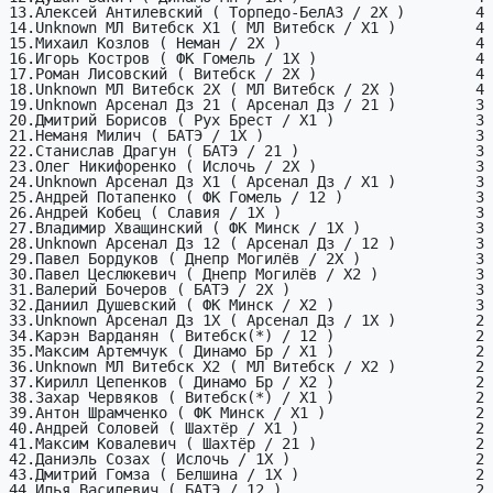
13.Алексей Антилевский ( Торпедо-БелАЗ / 2X )        4

14.Unknown МЛ Витебск X1 ( МЛ Витебск / X1 )         4

15.Михаил Козлов ( Неман / 2X )                      4

16.Игорь Костров ( ФК Гомель / 1X )                  4

17.Роман Лисовский ( Витебск / 2X )                  4

18.Unknown МЛ Витебск 2X ( МЛ Витебск / 2X )         4

19.Unknown Арсенал Дз 21 ( Арсенал Дз / 21 )         3

20.Дмитрий Борисов ( Рух Брест / X1 )                3

21.Неманя Милич ( БАТЭ / 1X )                        3

22.Станислав Драгун ( БАТЭ / 21 )                    3

23.Олег Никифоренко ( Ислочь / 2X )                  3

24.Unknown Арсенал Дз X1 ( Арсенал Дз / X1 )         3

25.Андрей Потапенко ( ФК Гомель / 12 )               3

26.Андрей Кобец ( Славия / 1X )                      3

27.Владимир Хващинский ( ФК Минск / 1X )             3

28.Unknown Арсенал Дз 12 ( Арсенал Дз / 12 )         3

29.Павел Бордуков ( Днепр Могилёв / 2X )             3

30.Павел Цеслюкевич ( Днепр Могилёв / X2 )           3

31.Валерий Бочеров ( БАТЭ / 2X )                     3

32.Даниил Душевский ( ФК Минск / X2 )                3

33.Unknown Арсенал Дз 1X ( Арсенал Дз / 1X )         2

34.Карэн Варданян ( Витебск(*) / 12 )                2

35.Максим Артемчук ( Динамо Бр / X1 )                2

36.Unknown МЛ Витебск X2 ( МЛ Витебск / X2 )         2

37.Кирилл Цепенков ( Динамо Бр / X2 )                2

38.Захар Червяков ( Витебск(*) / X1 )                2

39.Антон Шрамченко ( ФК Минск / X1 )                 2

40.Андрей Соловей ( Шахтёр / X1 )                    2

41.Максим Ковалевич ( Шахтёр / 21 )                  2

42.Даниэль Созах ( Ислочь / 1X )                     2

43.Дмитрий Гомза ( Белшина / 1X )                    2

44.Илья Василевич ( БАТЭ / 12 )                      2
