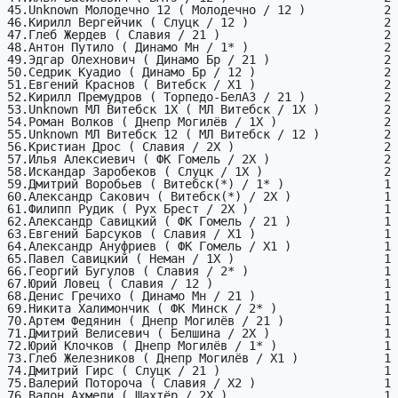
45.Unknown Молодечно 12 ( Молодечно / 12 )           2

46.Кирилл Вергейчик ( Слуцк / 12 )                   2

47.Глеб Жердев ( Славия / 21 )                       2

48.Антон Путило ( Динамо Мн / 1* )                   2

49.Эдгар Олехнович ( Динамо Бр / 21 )                2

50.Седрик Куадио ( Динамо Бр / 12 )                  2

51.Евгений Краснов ( Витебск / X1 )                  2

52.Кирилл Премудров ( Торпедо-БелАЗ / 21 )           2

53.Unknown МЛ Витебск 1X ( МЛ Витебск / 1X )         2

54.Роман Волков ( Днепр Могилёв / 1X )               2

55.Unknown МЛ Витебск 12 ( МЛ Витебск / 12 )         2

56.Кристиан Дрос ( Славия / 2X )                     2

57.Илья Алексиевич ( ФК Гомель / 2X )                2

58.Искандар Заробеков ( Слуцк / 1X )                 2

59.Дмитрий Воробьев ( Витебск(*) / 1* )              1

60.Александр Сакович ( Витебск(*) / 2X )             1

61.Филипп Рудик ( Рух Брест / 2X )                   1

62.Александр Савицкий ( ФК Гомель / 21 )             1

63.Евгений Барсуков ( Славия / X1 )                  1

64.Александр Ануфриев ( ФК Гомель / X1 )             1

65.Павел Савицкий ( Неман / 1X )                     1

66.Георгий Бугулов ( Славия / 2* )                   1

67.Юрий Ловец ( Славия / 12 )                        1

68.Денис Гречихо ( Динамо Мн / 21 )                  1

69.Никита Халимончик ( ФК Минск / 2* )               1

70.Артем Федянин ( Днепр Могилёв / 21 )              1

71.Дмитрий Велисевич ( Белшина / 2X )                1

72.Юрий Клочков ( Днепр Могилёв / 1* )               1

73.Глеб Железников ( Днепр Могилёв / X1 )            1

74.Дмитрий Гирс ( Слуцк / 21 )                       1

75.Валерий Потороча ( Славия / X2 )                  1

76.Валон Ахмеди ( Шахтёр / 2X )                      1
