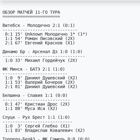
ОБЗОР МАТЧЕЙ 11-ГО ТУРА

=======================

Витебск - Молодечно 2:1 (0:1)

------------------------------

 0:1 15' Unknown Молодечно 1* (1*)

 1:1 54' Роман Лисовский (2X)

 2:1 67' Евгений Краснов (X1)

Динамо Бр - Арсенал Дз 1:0 (1:0)

---------------------------------

 1:0 33' Михаил Гордейчук (2X)

ФК Минск - БАТЭ 2:1 (1:0)

--------------------------

 1:0  9' Даниил Душевский (X2)

 1:1 53' Валерий Бочеров (2X)

 2:1 81' Даниил Душевский (X2)

Белшина - Славия 1:1 (0:0)

---------------------------

 0:1 47' Кристиан Дрос (2X)

 1:1 88' Муса Иса (X2)

Слуцк - Рух Брест 1:1 (1:0)

----------------------------

 1:0  3' Сергей Глебко (X1)

 1:1 83' Владислав Ковалевич (X2)

Торпедо-БелАЗ - ФК Гомель 0:0 (0:0)
