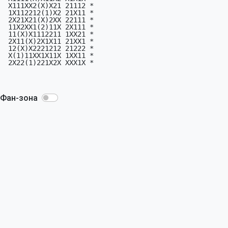
 X111XX2(X)X21 21112 *

 1X112212(1)X2 21X11 *

 2X21X21(X)2XX 22111 *

 11X2XX1(2)11X 2X111 *

 11(X)X1112211 1XX21 *

 2X11(X)2X1X11 21XX1 *

 12(X)X2221212 21222 *

 X(1)11XX1X11X 1XX11 *

 2X22(1)221X2X XXX1X *

Фан-зона