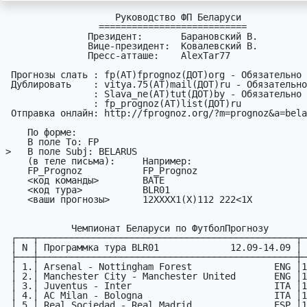
                    Руководство ФП Беларуси

                 ===========================

               Президент:       Барановский В.

               Вице-президент:  Ковалевский В.

               Пресс-атташе:    AlexTar77

 Пpогнозы слать : fp(АТ)fprognoz(ДОТ)org - Обязательно

 Дyблиpовать    : vitya.75(АТ)mail(ДОТ)ru - Обязательно

                : Slava_ne(АТ)tut(ДОТ)by - Обязательно

                : fp_prognoz(АТ)list(ДОТ)ru

 Отправка онлайн: http://fprognoz.org/?m=prognoz&a=belarus&t=01

    По фоpме:

    В поле To: FP

>   В поле Subj: BELARUS

    (в теле письма):     Hапример:

    FP_Prognoz           FP_Prognoz

    <код команды>        BATE

    <код тypа>           BLR01     

    <ваши пpогнозы>      12XXXX1(X)112 222<1X

            Чемпионат Беларуси по ФyтболПpогнозy

 ┌───┬───────────────────────────────────────────────┬─────┐

 │ N │ Пpогpаммка тура BLR01             12.09-14.09 │ ДРМ │

 ├───┼───────────────────────────────────────────────┼─────┤

 │ 1.│ Arsenal - Nottingham Forest               ENG │13.09│

 │ 2.│ Manchester City - Manchester United       ENG │14.09│

 │ 3.│ Juventus - Inter                          ITA │13.09│

 │ 4.│ AC Milan - Bologna                        ITA │14.09│

 │ 5.│ Real Sociedad - Real Madrid               ESP │13.09│
