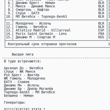
 │ 6.│ Динамо Брест - Неман                      BLR │12.09│

 │ 7.│ Минск - Динамо Минск                      BLR │12.09│

 │ 8.│ Сморгонь - Нафтан                         BLR │12.09│

 │ 9.│ Слуцк - БАТЭ                              BLR │12.09│

 │10.│ МЛ Витебск - Торпедо-БелАЗ                BLR │12.09│

 ├───┼───────────────────────────────────────────────┼─────┤

 │11.│ Молодечно - Ислочь                        BLR │12.09│

 │12.│ Гомель - Витебск                          BLR │12.09│

 │13.│ Atletico Madrid - Villarreal              ESP │13.09│

 │14.│ Paris Saint Germain - Lens                FRA │14.09│

 │15.│ Динамо М - Спартак М                      RUS │13.09│

 ├───┴───────────────────────────────────────────────┴─────┤

 │ Контрольный срок отправки прогнозов                11.09│

 └─────────────────────────────────────────────────────────┘

     Высшая лига             

-------------------------------------------------------
 В туре встречаются:

 Арсенал Дз - Витебск

 Слуцк - ФК Минск

 Рух Брест - Шахтёр

 ФК Гомель - Молодечно

 БАТЭ - Славия

 Динамо Мн - Ислочь

 Динамо Бр - Днепр Могилёв

 Торпедо-БелАЗ - МЛ Витебск

 Белшина - Неман

 Генераторы:

 X1111(X)X11X2 X1X1X *
